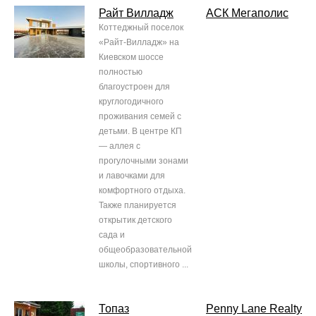
Райт Вилладж
АСК Мегаполис
Коттеджный поселок
«Райт-Вилладж» на
Киевском шоссе
полностью
благоустроен для
круглогодичного
проживания семей с
детьми. В центре КП
— аллея с
прогулочными зонами
и лавочками для
комфортного отдыха.
Также планируется
открытик детского
сада и
общеобразовательной
школы, спортивного ...
Топаз
Penny Lane Realty