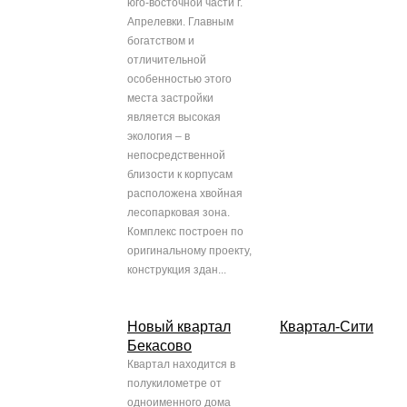
юго-восточной части г.
Апрелевки. Главным
богатством и
отличительной
особенностью этого
места застройки
является высокая
экология – в
непосредственной
близости к корпусам
расположена хвойная
лесопарковая зона.
Комплекс построен по
оригинальному проекту,
конструкция здан...
Новый квартал
Квартал-Сити
Бекасово
Квартал находится в
полукилометре от
одноименного дома