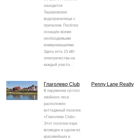
находится
Ташировское
водохранилище с
причалом. Посёлок
оснащён всеми
необходимыми
коммуникациями.
Здесь есть 15 кВт
электричества на
каждый участо...
Глаголево Club
Penny Lane Realty
В окружении густого
хвойного леса
расположен
коттеджный поселок
«Глаголево Club».
Этот поселок-парк
возведен в одном из
красивейших и