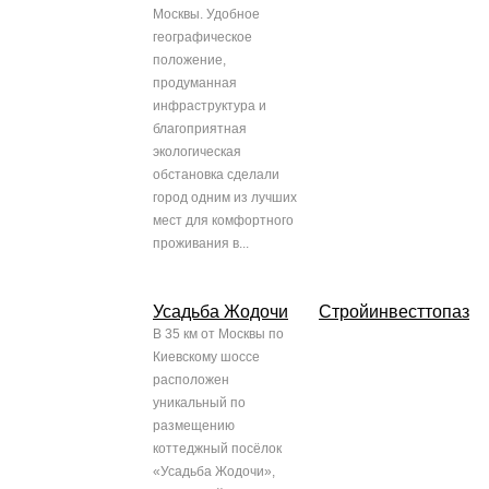
Москвы. Удобное
географическое
положение,
продуманная
инфраструктура и
благоприятная
экологическая
обстановка сделали
город одним из лучших
мест для комфортного
проживания в...
Усадьба Жодочи
Стройинвесттопаз
В 35 км от Москвы по
Киевскому шоссе
расположен
уникальный по
размещению
коттеджный посёлок
«Усадьба Жодочи»,