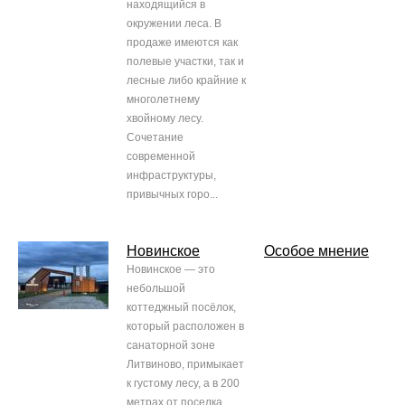
находящийся в
окружении леса. В
продаже имеются как
полевые участки, так и
лесные либо крайние к
многолетнему
хвойному лесу.
Сочетание
современной
инфраструктуры,
привычных горо...
Новинское
Особое мнение
Новинское — это
небольшой
коттеджный посёлок,
который расположен в
санаторной зоне
Литвиново, примыкает
к густому лесу, а в 200
метрах от поселка