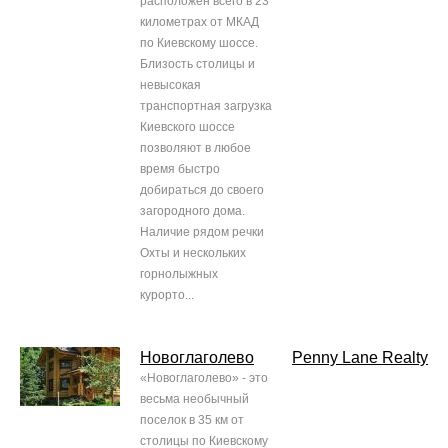
расположен всего в 23
километрах от МКАД
по Киевскому шоссе.
Близость столицы и
невысокая
транспортная загрузка
Киевского шоссе
позволяют в любое
время быстро
добираться до своего
загородного дома.
Наличие рядом речки
Охты и нескольких
горнолыжных
курорто...
Новоглаголево
Penny Lane Realty
«Новоглаголево» - это
весьма необычный
поселок в 35 км от
столицы по Киевскому