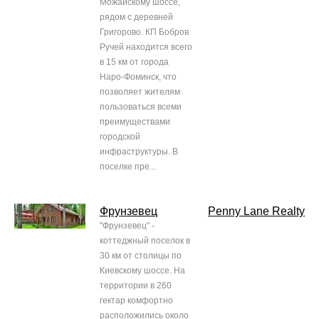
Можайскому шоссе,
рядом с деревней
Григорово. КП Бобров
Ручей находится всего
в 15 км от города
Наро-Фоминск, что
позволяет жителям
пользоваться всеми
преимуществами
городской
инфраструктуры. В
поселке пре...
Фрунзевец
Penny Lane Realty
"Фрунзевец" -
коттеджный поселок в
30 км от столицы по
Киевскому шоссе. На
территории в 260
гектар комфортно
расположились около