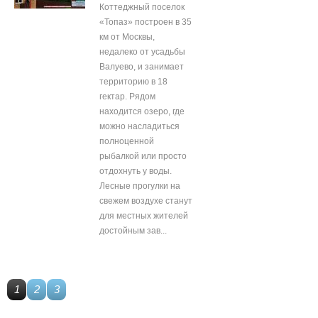
Коттеджный поселок
«Топаз» построен в 35
км от Москвы,
недалеко от усадьбы
Валуево, и занимает
территорию в 18
гектар. Рядом
находится озеро, где
можно насладиться
полноценной
рыбалкой или просто
отдохнуть у воды.
Лесные прогулки на
свежем воздухе станут
для местных жителей
достойным зав...
1
2
3