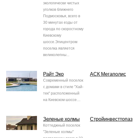
экологически чистых
уголков ближнего
Подмосковья, всего в
30 минутах езды от
города по скоростному
Киевскому
шоссе.Эпицентром
поселка является
великолепны...
Райт Эко
АСК Мегаполис
Современный поселок
с домами в стиле "Хай-
тек" расположенный
на Киевском шоссе....
Зеленые холмы
Стройинвесттопаз
Коттеджный поселок
"Зеленые холмы"