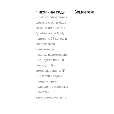
Николины сады
Землетека
КП «Николины сады»
формируется в Наро-
Фоминском р-не МО.
До объекта от МКАД
примерно 67 км, если
следовать по
Киевскому ш. В
поселке размежевано
252 надела по 7-18
соток (ДНП).К
землевладениям КП
«Николины сады»
предусмотрено
подведение основных
инжсетей:
электромощности (по
...