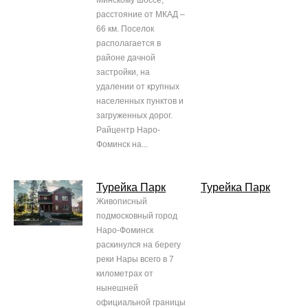
Минскому шоссе,
расстояние от МКАД –
66 км. Поселок
располагается в
районе дачной
застройки, на
удалении от крупных
населенных пунктов и
загруженных дорог.
Райцентр Наро-
Фоминск на...
Турейка Парк
Турейка Парк
Живописный
подмосковный город
Наро-Фоминск
раскинулся на берегу
реки Нары всего в 7
километрах от
нынешней
официальной границы