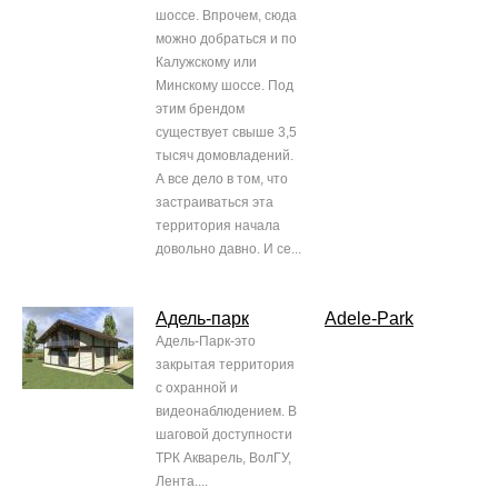
шоссе. Впрочем, сюда
можно добраться и по
Калужскому или
Минскому шоссе. Под
этим брендом
существует свыше 3,5
тысяч домовладений.
А все дело в том, что
застраиваться эта
территория начала
довольно давно. И се...
Адель-парк
Adele-Park
Адель-Парк-это
закрытая территория
с охранной и
видеонаблюдением. В
шаговой доступности
ТРК Акварель, ВолГУ,
Лента....