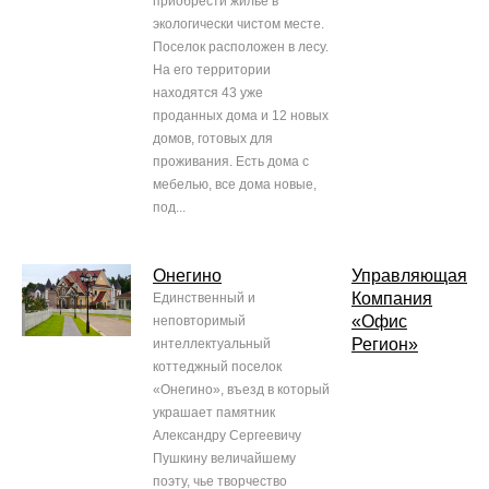
приобрести жилье в
экологически чистом месте.
Поселок расположен в лесу.
На его территории
находятся 43 уже
проданных дома и 12 новых
домов, готовых для
проживания. Есть дома с
мебелью, все дома новые,
под...
Онегино
Управляющая
Компания
Единственный и
«Офис
неповторимый
Регион»
интеллектуальный
коттеджный поселок
«Онегино», въезд в который
украшает памятник
Александру Сергеевичу
Пушкину величайшему
поэту, чье творчество