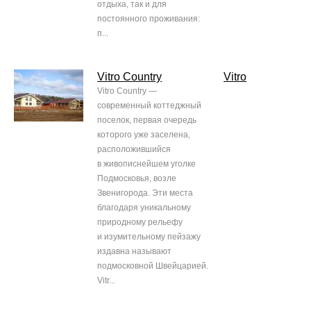
отдыха, так и для
постоянного проживания:
п...
Vitro Country
Vitro
Vitro Country —
современный коттеджный
поселок, первая очередь
которого уже заселена,
расположившийся
в живописнейшем уголке
Подмосковья, возле
Звенигорода. Эти места
благодаря уникальному
природному рельефу
и изумительному пейзажу
издавна называют
подмосковной Швейцарией.
Vitr...