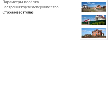
Параметры посёлка
Застройщик/девелопер/инвестор:
Стройинвесттопаз