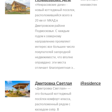
«Некрасовские дачи» -
неизвестен
новый коттеджный поселок,
расположившийся всего в
20 км от МКАД в
Дмитровском районе
Подмосковья. С каждым
годом к северному
направлению проявляет
интерес все большее число
покупателей загородной
недвижимости, что вполне
оправдано: эти места
отличает благоприятная э...
Дмитровка Светлая
iResidence
«Дмитровка Светлая» —
это большой коттеджный
посёлок комфорт-класса,
расположенный рядом с
каскадом озёр. В