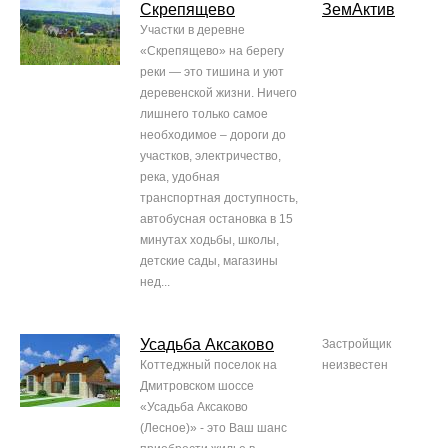
Скрепящево
ЗемАктив
Участки в деревне
«Скрепящево» на берегу
реки — это тишина и уют
деревенской жизни. Ничего
лишнего только самое
необходимое – дороги до
участков, электричество,
река, удобная
транспортная доступность,
автобусная остановка в 15
минутах ходьбы, школы,
детские сады, магазины
нед...
Усадьба Аксаково
Застройщик
Коттеджный поселок на
неизвестен
Дмитровском шоссе
«Усадьба Аксаково
(Лесное)» - это Ваш шанс