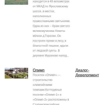
находится в 49 километрах
от МКАД по Ярославскому
шоссе, в местах,
наполненных
православными святынями.
Одна из них – Храм святого
великомученика Никиты
вблизи д.Горенки. Он
построен прямо в лесу, в
благостной тишине, вдали
от людской суеты. В
деревне Мураново наход...
Олимп
Диалог-
Девелопмент
Поселок «Олимп» —
строительство
олимпийскими
темпами.Коттеджные
поселки «Олимп-1» и
«Олимп-2» расположены в
Ступинском районе