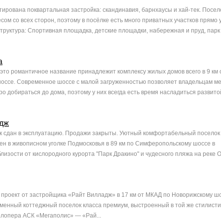
тирована поквартальная застройка: скандинавия, барнхаусы и хай-тек. Посел
ом со всех сторон, поэтому в посёлке есть много приватных участков прямо у
руктура: Спортивная площадка, детские площадки, набережная и пруд, парк 
а
 это романтичное название принадлежит комплексу жилых домов всего в 9 км
оссе. Современное шоссе с малой загруженностью позволяет владельцам м
 добираться до дома, поэтому у них всегда есть время насладиться развитой
адж
к сдан в эксплуатацию. Продажи закрыты. Уютный комфортабельный поселок
н в живописном уголке Подмосковья в 89 км по Симферопольскому шоссе в
изости от кислородного курорта "Парк Дракино" и чудесного пляжа на реке Ок
роект от застройщика «Райт Вилладж» в 17 км от МКАД по Новорижскому шо
менный коттеджный поселок класса премиум, выстроенный в той же стилистик
елопера АСК «Мегаполис» — «Рай...