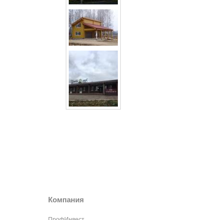
Компания
ПрофИнвест