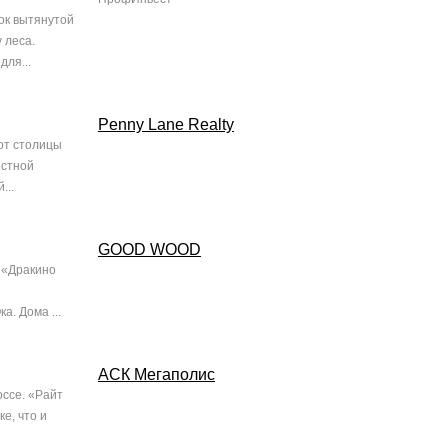
ок вытянутой
 леса.
для...
Penny Lane Realty
 от столицы
естной
...
GOOD WOOD
 «Дракино
а. Дома ...
АСК Мегаполис
ссе. «Райт
е, что и