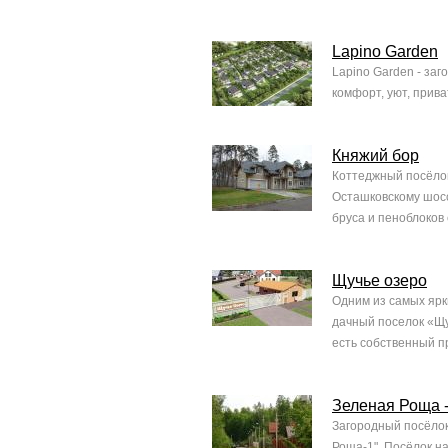
Lapino Garden
Lapino Garden - за
комфорт, уют, приват
Княжий бор
Коттеджный посёлок
Осташковскому шосс
бруса и пеноблоков 
Щучье озеро
Одним из самых ярк
дачный поселок «Щу
есть собственный п
Зеленая Роща -
Загородный посёлок
Роща-1". Посёлок н