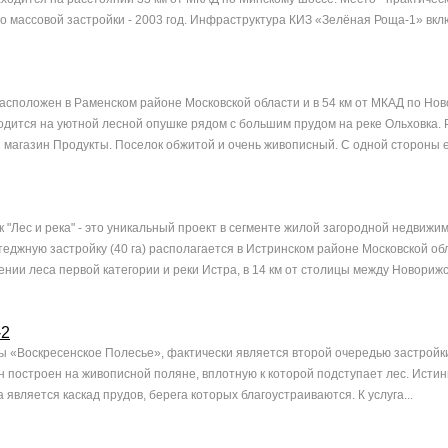
о массовой застройки - 2003 год. Инфраструктура КИЗ «Зелёная Роща-1» вклю
сположен в Раменском районе Московской области и в 54 км от МКАД по Но
одится на уютной лесной опушке рядом с большим прудом на реке Ольховка. 
 магазин Продукты. Поселок обжитой и очень живописный. С одной стороны ег
 "Лес и река" - это уникальный проект в сегменте жилой загородной недвижим
теджную застройку (40 га) располагается в Истринском районе Московской об
ении леса первой категории и реки Истра, в 14 км от столицы между Новорижск
-2
ы «Воскресенское Полесье», фактически является второй очередью застройк
н построен на живописной поляне, вплотную к которой подступает лес. Исти
является каскад прудов, берега которых благоустраиваются. К услуга...