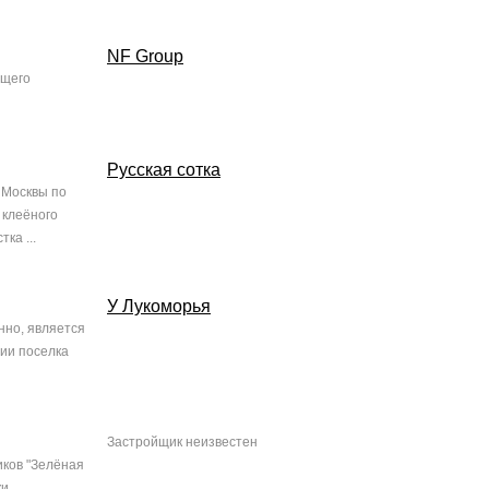
NF Group
ящего
Русская сотка
 Москвы по
 клеёного
ка ...
У Лукоморья
нно, является
ии поселка
Застройщик неизвестен
иков "Зелёная
ки