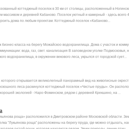
изованный коттеджный поселок в 30 км от столицы, расположенный в Ногинск
м массивом и деревней Кабаново. Поселок уютный и камерный - здесь всего 4
троить дома по любым проектам. Коттеджный поселок «Кабаново...
 бизнес-класса на берегу Можайскоо водохранилища. Дома с участок и комм
муникации: вода, газ, свет. канализация В заповедном уголке Подмосковья, н
го водохранилища, в окружении векового леса, укрылся от городской сует...
с которого открывается великолепный панорамный вид на живописные окрест
оскошного леса раскинулся коттеджный поселок «Чистые пруды». Он располо
хорошей экологией - Наро-Фоминском, рядом с деревней Крекшино, на ...
а
кьянова роща» расположился в Дмитровском районе Московской области. З
селка "Лукьянова роща" расположены на берегу пруда, где можно отдыхать, н
агодаря густой рощи, которая находится рядом. Звуки природы, пение птиц...