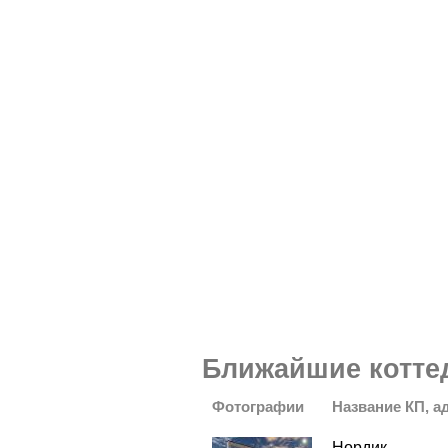
Ближайшие котте
Фотографии
Название КП, а
Нордик