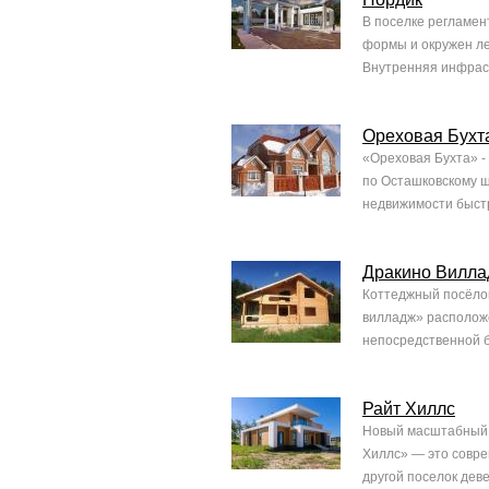
В поселке регламен
формы и окружен лес
Внутренняя инфраст
Ореховая Бухт
«Ореховая Бухта» -
по Осташковскому ш
недвижимости быстро
Дракино Вилл
Коттеджный посёло
вилладж» расположе
непосредственной бл
Райт Хиллс
Новый масштабный п
Хиллс» — это совре
другой поселок дев