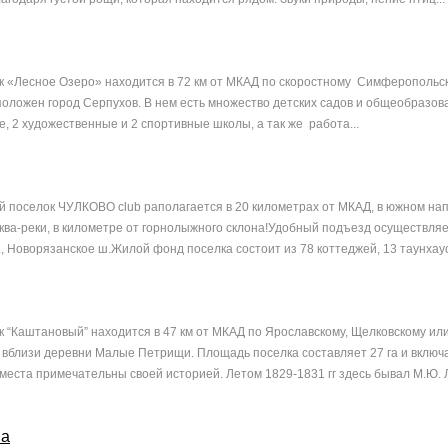
 «Лесное Озеро» находится в 72 км от МКАД по скоростному Симферопольск
сположен город Серпухов. В нем есть множество детских садов и общеобразо
, 2 художественные и 2 спортивные школы, а так же работа...
 поселок ЧУЛКОВО club раполагается в 20 километрах от МКАД, в южном нап
ква-реки, в километре от горнолыжного склона!Удобный подъезд осуществляет
, Новорязанское ш.Жилой фонд поселка состоит из 78 коттеджей, 13 таунхаусо
 “Каштановый” находится в 47 км от МКАД по Ярославскому, Щелковскому ил
 вблизи деревни Малые Петрищи. Площадь поселка составляет 27 га и включ
места примечательны своей историей. Летом 1829-1831 гг здесь бывал М.Ю. Л
ва