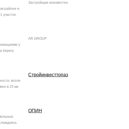
Застройщик неизвестен
ом районе и
1 участок.
AR GROUP
уникациями у
а берегу
Стройинвесттопаз
ности, возле
жен в 25 км
ОПИН
емельные
аслаждаясь