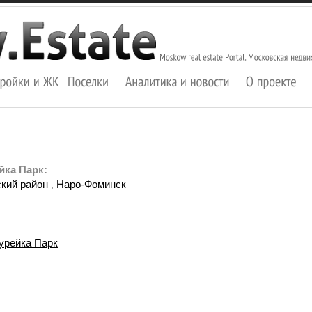
йка Парк:
кий район
,
Наро-Фоминск
урейка Парк