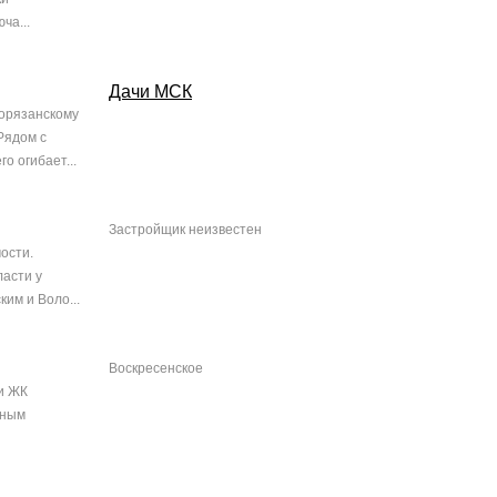
ча...
Дачи МСК
ворязанскому
Рядом с
о огибает...
Застройщик неизвестен
ости.
ласти у
им и Воло...
Воскресенское
и ЖК
нным