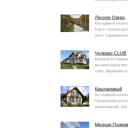
Лесное Озеро
Коттеджный посёлок
8 км от поселка ра
школ, 3 музыкальные
Чулково CLUB
Клубный коттеджный
высоком берегу Мос
трасс: Каширское ш.
Каштановый
Коттеджный поселок
Горьковскому шоссе
домовладений. Эти 
Медная Подко