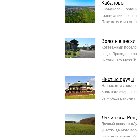
Кабаново
«Кабаново» - орган
граничащий с лесны
Покупатели могут с
Золотые пески
Коттеджный посёлок
воды. Проведены ком
чистейшего Можайско
Чистые пруды
На высоком холме, 
большого озера и р
от МКАД в районе с 
Лукьянова Рощ
Дачный поселок «Лу
участки дачного по
свежим воздухом, бл