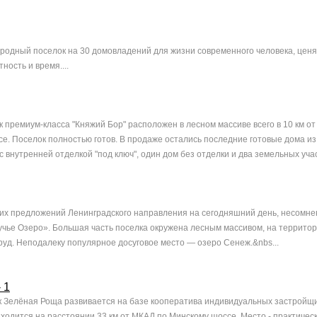
городный поселок на 30 домовладений для жизни современного человека, цен
ность и время....
 премиум-класса "Княжий Бор" расположен в лесном массиве всего в 10 км от
е. Поселок полностью готов. В продаже остались последние готовые дома из
с внутренней отделкой "под ключ", один дом без отделки и два земельных участ
их предложений Ленинградского направления на сегодняшний день, несомне
чье Озеро». Большая часть поселка окружена лесным массивом, на территор
руд. Неподалеку популярное досуговое место — озеро Сенеж.&nbs...
 1
 Зелёная Роща развивается на базе кооператива индивидуальных застройщ
аходится на расстоянии 33 км от МКАД по Минскому шоссе. Место - практичес