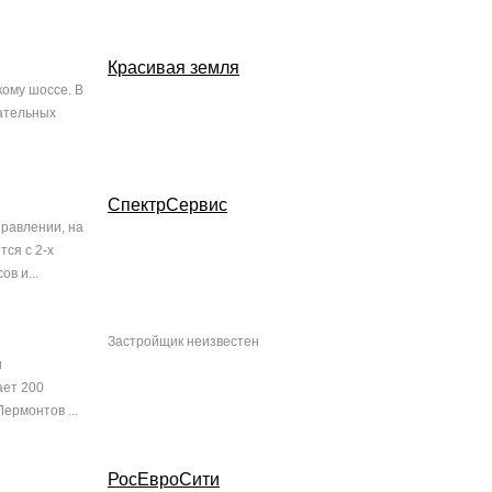
Красивая земля
ому шоссе. В
вательных
СпектрСервис
равлении, на
ся с 2-х
в и...
Застройщик неизвестен
и
ает 200
ермонтов ...
РосЕвроСити