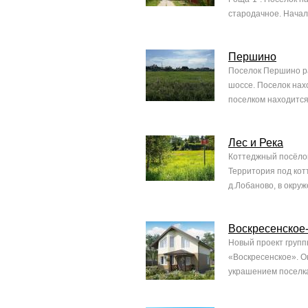
стародачное. Начал
Першино
Поселок Першино ра
шоссе. Поселок нах
поселком находится
Лес и Река
Коттеджный посёлок
Территория под кот
д.Лобаново, в окруж
Воскресенское
Новый проект групп
«Воскресенское». О
украшением поселка 