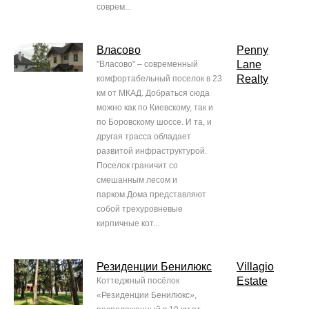
соврем...
Власово
Penny
Lane
"Власово" – современный
Realty
комфортабельный поселок в 23
км от МКАД. Добраться сюда
можно как по Киевскому, так и
по Боровскому шоссе. И та, и
другая трасса обладает
развитой инфраструктурой.
Поселок граничит со
смешанным лесом и
парком.Дома представляют
собой трехуровневые
кирпичные кот...
Резиденции Бенилюкс
Villagio
Estate
Коттеджный посёлок
«Резиденции Бенилюкс»,