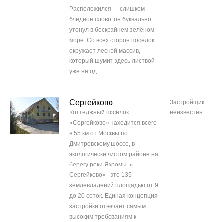
Расположился — слишком
бледное слово: он буквально
утонул в бескрайнем зелёном
море. Со всех сторон посёлок
окружает лесной массив,
который шумит здесь листвой
уже не од...
Сергейково
Застройщик
Коттеджный посёлок
неизвестен
«Сергейково» находится всего
в 55 км от Москвы по
Дмитровскому шоссе, в
экологически чистом районе на
берегу реки Яхромы. «
Сергейково» - это 135
землевладений площадью от 9
до 20 соток. Единая концепция
застройки отвечает самым
высоким требованиям к