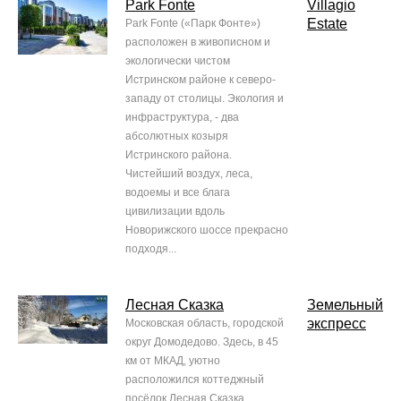
Park Fonte
Villagio
Estate
Park Fonte («Парк Фонте»)
расположен в живописном и
экологически чистом
Истринском районе к северо-
западу от столицы. Экология и
инфраструктура, - два
абсолютных козыря
Истринского района.
Чистейший воздух, леса,
водоемы и все блага
цивилизации вдоль
Новорижского шоссе прекрасно
подходя...
Лесная Сказка
Земельный
экспресс
Московская область, городской
округ Домодедово. Здесь, в 45
км от МКАД, уютно
расположился коттеджный
посёлок Лесная Сказка.