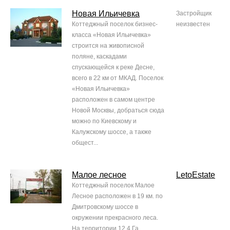
Новая Ильичевка
Застройщик
Коттеджный поселок бизнес-
неизвестен
класса «Новая Ильичевка»
строится на живописной
поляне, каскадами
спускающейся к реке Десне,
всего в 22 км от МКАД. Поселок
«Новая Ильичевка»
расположен в самом центре
Новой Москвы, добраться сюда
можно по Киевскому и
Калужскому шоссе, а также
общест...
Малое лесное
LetoEstate
Коттеджный поселок Малое
Лесное расположен в 19 км. по
Дмитровскому шоссе в
окружении прекрасного леса.
На территории 12,4 Га