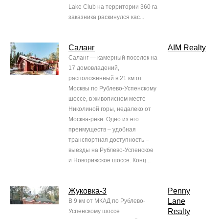
Lake Club на территории 360 га
заказника раскинулся кас...
Саланг
AIM Realty
Саланг — камерный поселок на
17 домовладений,
расположенный в 21 км от
Москвы по Рублево-Успенскому
шоссе, в живописном месте
Николиной горы, недалеко от
Москва-реки. Одно из его
преимуществ – удобная
транспортная доступность –
выезды на Рублево-Успенское
и Новорижское шоссе. Конц...
Жуковка-3
Penny
Lane
В 9 км от МКАД по Рублево-
Realty
Успенскому шоссе