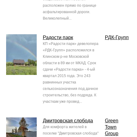
расположен прямо по границе
асфальтированной дороги.
Великолепный...
Радости парк
РДК-Групп
КП «Радости парк» девелопера
«РДК-Групп» расположился в
Клинском р-не Московской
области в 89 км от МКАД. Срок
сдачи «Радости парка» - 4-ый
квартал 2015 года. Это 243
равнинных участка
сельхозназначения под дачное
строительство, без подряда. К
участкам уже провед...
Дмитровская слобода
Green
Town
Для комфорта жителей в
Group
поселке "Дмитровская слобода"