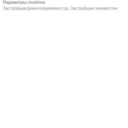
Параметры посёлка
Застройщик/девелопер/инвестор: Застройщик неизвестен