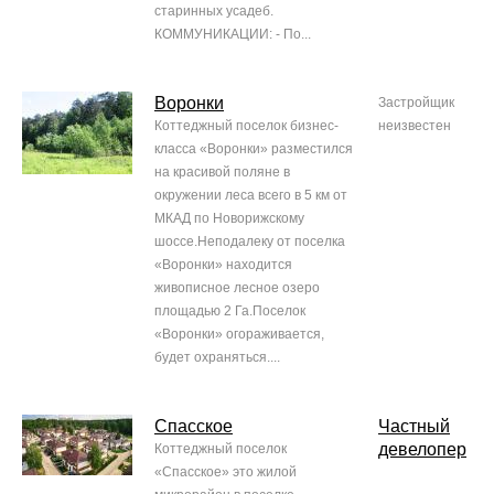
старинных усадеб.
КОММУНИКАЦИИ: - По...
Воронки
Застройщик
Коттеджный поселок бизнес-
неизвестен
класса «Воронки» разместился
на красивой поляне в
окружении леса всего в 5 км от
МКАД по Новорижскому
шоссе.Неподалеку от поселка
«Воронки» находится
живописное лесное озеро
площадью 2 Га.Поселок
«Воронки» огораживается,
будет охраняться....
Спасское
Частный
девелопер
Коттеджный поселок
«Спасское» это жилой