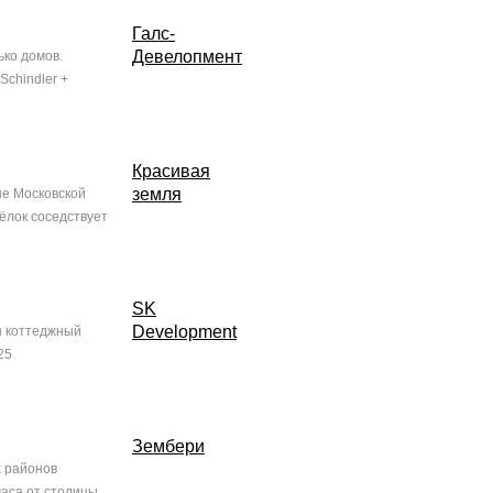
Галс-
Девелопмент
ько домов.
сhindler +
Красивая
земля
не Московской
ёлок соседствует
SK
Development
н коттеджный
25
Зембери
х районов
часа от столицы