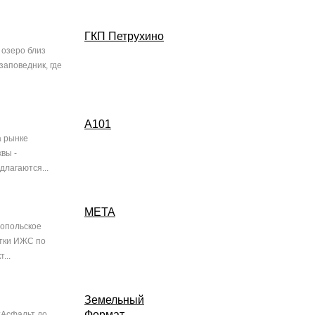
ГКП Петрухино
 озеро близ
заповедник, где
А101
а рынке
вы -
лагаются...
МЕТА
ропольское
стки ИЖС по
...
Земельный
Формат
;Асфальт до