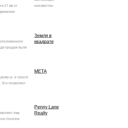
в 27 км от
неизвестен
 движение
Земля в
квадрате
асположенного
реди продаж были
МЕТА
кому ш. и трассе
. Это позволяет
Penny Lane
Realty
озволяет ему
орон поселок