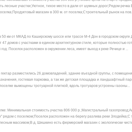
сть лесные участки;Уютное, тихое место в дали от шумных дорог;Рядом речка
оселка;Продуктовый магазин в 300 м. от поселка;Строительный рынок на пов..
в 50 км от МКАД по Каширскому шоссе или трассе М-4 Дон в городском округе
 47 домов с участками в едином архитектурном стиле, которые полностью го
год. Поселок расположен в окружении леса, имеет выход к реке Речице и ...
5 гектар разместились 26 домовладений, здание въездной группы, с помещен
значения, гостевая парковка, а так же детская площадка и ландшафтный пар
 поселке вымощены тротуарной плиткой, вдоль тротуаров устроены газоны...
ке: Минимальная стоимость участка 806 000 р.;Магистральный газопровод;А
" рядом с поселком;Поселок расположен на берегу разлива реки Злодейка;С 
есным массивом;В д, Шишкино есть фермерский магазин с экологически чисты