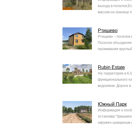
въезда в поселок;Е
массив на границе п
Ртищево
Ртищево – поселок 
Поселок объединяет
проживания круглый 
Rubin Estate
На территории в 6,
функционального на
водоемом. Дороги в
Южный Парк
Информация о посёл
остановка "Шишкино
окружен шикарным л