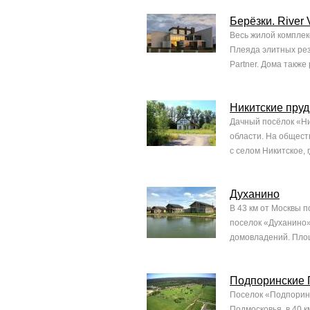
Берёзки. River 
Весь жилой комплек
Плеяда элитных рез
Partner. Дома также
Никитские пру
Дачный посёлок «Ни
области. На общест
с селом Никитское, 
Духанино
В 43 км от Москвы 
поселок «Духанино»
домовладений. Площа
Подпоринские 
Поселок «Подпоринс
Подмосковья, в 40 к