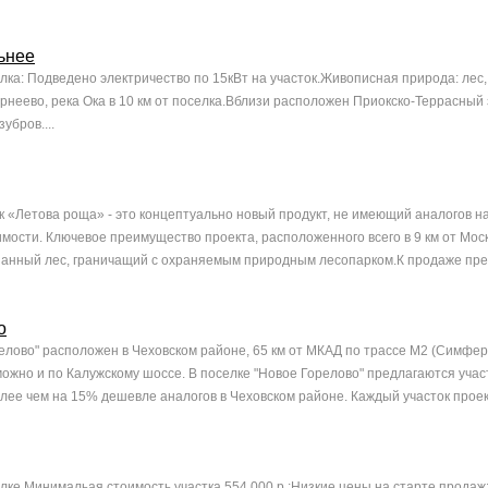
ьнее
ка: Подведено электричество по 15кВт на участок.Живописная природа: лес,
рнеево, река Ока в 10 км от поселка.Вблизи расположен Приокско-Террасный 
убров....
 «Летова роща» - это концептуально новый продукт, не имеющий аналогов н
мости. Ключевое преимущество проекта, расположенного всего в 9 км от Моск
анный лес, граничащий с охраняемым природным лесопарком.К продаже пред
о
елово" расположен в Чеховском районе, 65 км от МКАД по трассе М2 (Симфе
можно и по Калужскому шоссе. В поселке "Новое Горелово" предлагаются уча
лее чем на 15% дешевле аналогов в Чеховском районе. Каждый участок проект
ке Минимальая стоимость участка 554 000 р.;Низкие цены на старте продаж