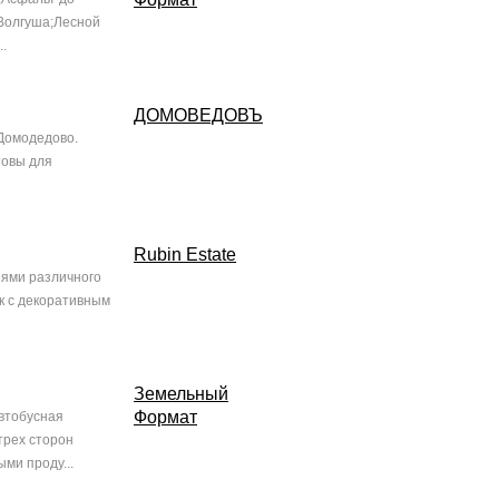
 Волгуша;Лесной
.
ДОМОВЕДОВЪ
 Домодедово.
товы для
Rubin Estate
иями различного
к с декоративным
Земельный
Формат
втобусная
трех сторон
ми проду...