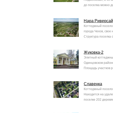
до поселка можно д
Нара Риверса
Коттеджный поселок
города Чехов, свое
Структура поселка 
Жуковка-2
Элитный коттеджный
Одинцовском районе
Площадь участков ра
Славенка
Коттеджный поселок
Находится на удале
поселке 202 деревян