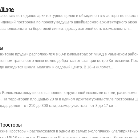
Village
с составляет единое архитектурное целое и объединен в кластеры по нескол
иденций построена по проекту ведущего швейцарского архитектурного бюро S
 расположены и на береговой линии: здесь у жителей есть возможность н...
ды
китские пруды» расположился в 60-и километрах от МКАД в Раменском райо
венном транспорте легко можно добраться от станции метро Котельники. Пос
где находится школа, магазин и садовый центр. В 18-и километ...
по Волоколамскому шоссе на поляне, окруженной вековыми елями, расположе
. На территории площадью 20 га в едином архитектурном стиле построены 1
дь домов – от 210 до 300 кв.м, размер участков – от 8 до 17 сот...
Просторы
кие Просторы» расположился в одном из самых экологически благоприятны
м от МКАД рядом с д. Подпорино Истринского городского округа. Всего за пол 