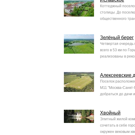
Коттеджный поселок
столицы. До поселк
общественного транс
Зелёный берег
Четвертая очередь 
всего в 53 км по Г
реализованы в рекор
Алексеевские 
Поселок расположен
М11 "Москва-Санкт-
добраться до дачи и
Хвойный
Элитный жилой комп
сочетать в себе гор
окружен вековым хв