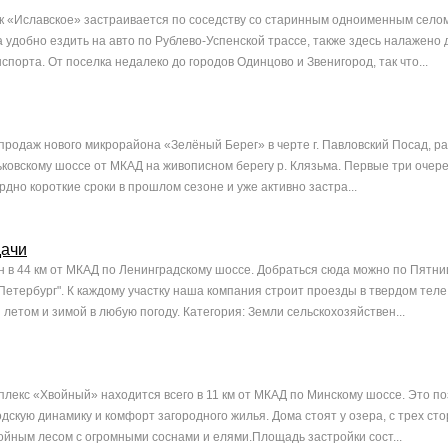
 «Иславское» застраивается по соседству со старинным одноименным селом 
а удобно ездить на авто по Рублево-Успенской трассе, также здесь налажено
порта. От поселка недалеко до городов Одинцово и Звенигород, так что...
продаж нового микрорайона «Зелёный Берег» в черте г. Павловский Посад, р
орьковскому шоссе от МКАД на живописном берегу р. Клязьма. Первые три оче
дно короткие сроки в прошлом сезоне и уже активно застра...
дачи
 в 44 км от МКАД по Ленинградскому шоссе. Добраться сюда можно по Пятниц
Петербург". К каждому участку наша компания строит проезды в твердом теле
 летом и зимой в любую погоду. Категория: Земли сельскохозяйствен...
лекс «Хвойный» находится всего в 11 км от МКАД по Минскому шоссе. Это п
одскую динамику и комфорт загородного жилья. Дома стоят у озера, с трех ст
ойным лесом с огромными соснами и елями.Площадь застройки сост...