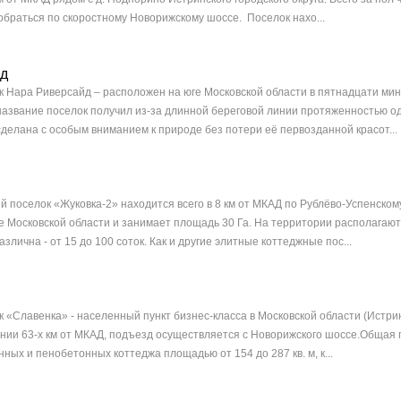
обраться по скоростному Новорижскому шоссе. Поселок нахо...
йд
 Нара Риверсайд – расположен на юге Московской области в пятнадцати мин
 название поселок получил из-за длинной береговой линии протяженностью о
сделана с особым вниманием к природе без потери её первозданной красот...
 поселок «Жуковка-2» находится всего в 8 км от МКАД по Рублёво-Успенском
 Московской области и занимает площадь 30 Га. На территории располагаютс
злична - от 15 до 100 соток. Как и другие элитные коттеджные пос...
 «Славенка» - населенный пункт бизнес-класса в Московской области (Истрин
нии 63-х км от МКАД, подъезд осуществляется с Новорижского шоссе.Общая п
ных и пенобетонных коттеджа площадью от 154 до 287 кв. м, к...