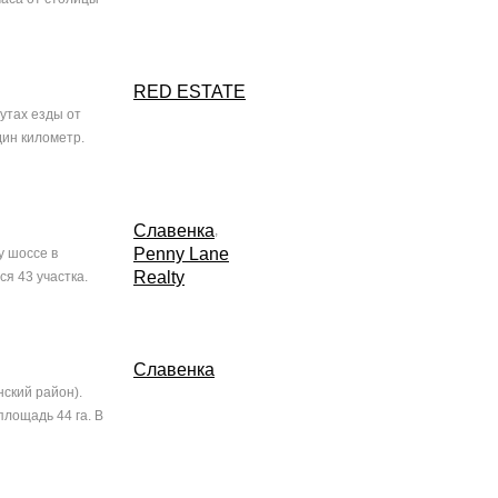
RED ESTATE
утах езды от
дин километр.
Славенка
,
Penny Lane
у шоссе в
Realty
я 43 участка.
Славенка
ский район).
лощадь 44 га. В