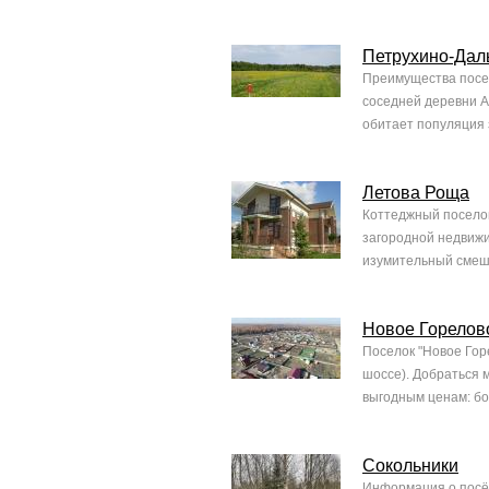
Петрухино-Дал
Преимущества посел
соседней деревни А
обитает популяция з
Летова Роща
Коттеджный поселок
загородной недвижи
изумительный смеш
Новое Горелов
Поселок "Новое Гор
шоссе). Добраться 
выгодным ценам: бо
Сокольники
Информация о посёл