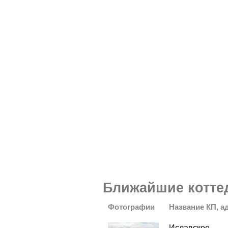
Ближайшие котте
Фотографии
Название КП, а
Иславское