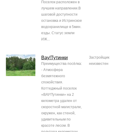
Поселок расположен в
лучшем направлении.В
шаговой доступности
остановка и Истринское
водохранилище в 5мин.
езды. Статус земли
ИЖ...
Вау!Тутинки
Застройщик
Преимущества посёлка:
неизвестен
- Атмосфера
безмятежного
спокойствия.
Коттеджный поселок
«ВАУ!Тутинки» на 2
километра удален от
скоростной магистрали,
окружен, как стеной,
удивительным по
красоте лесом. В
полутора километрах