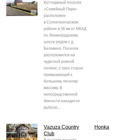
Коттеджный поселок
«Семейный Парк»
расположен
в Солнечногорском
районе в 36 км от МКАД
по Ленинградскому
шоссе рядом с д.
Белавино. Поселок
расположился на
чудесной ровной
поляне, с трех сторон
примыкающей к
большому лесному
массиву. В
непосредственной
близости находится
рыболо...
Vazuza Country
Honka
Club