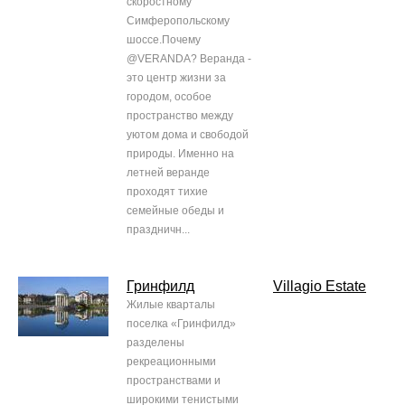
скоростному
Симферопольскому
шоссе.Почему
@VERANDA? Веранда -
это центр жизни за
городом, особое
пространство между
уютом дома и свободой
природы. Именно на
летней веранде
проходят тихие
семейные обеды и
праздничн...
Гринфилд
Villagio Estate
Жилые кварталы
поселка «Гринфилд»
разделены
рекреационными
пространствами и
широкими тенистыми