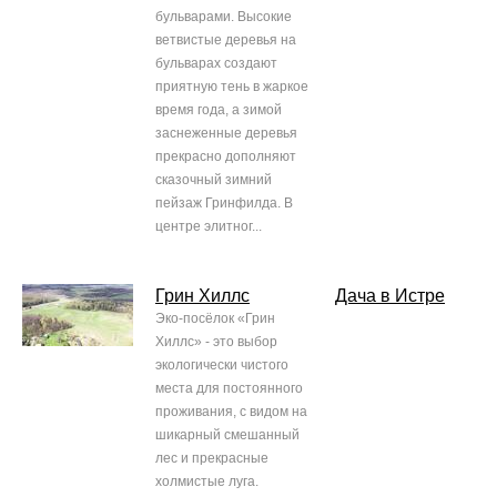
бульварами. Высокие
ветвистые деревья на
бульварах создают
приятную тень в жаркое
время года, а зимой
заснеженные деревья
прекрасно дополняют
сказочный зимний
пейзаж Гринфилда. В
центре элитног...
Грин Хиллс
Дача в Истре
Эко-посёлок «Грин
Хиллс» - это выбор
экологически чистого
места для постоянного
проживания, с видом на
шикарный смешанный
лес и прекрасные
холмистые луга.