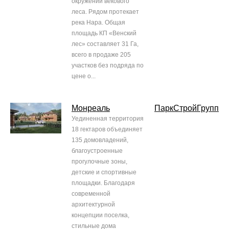
окружении векового
леса. Рядом протекает
река Нара. Общая
площадь КП «Венский
лес» составляет 31 Га,
всего в продаже 205
участков без подряда по
цене о...
Монреаль
ПаркСтройГрупп
Уединенная территория
18 гектаров объединяет
135 домовладений,
благоустроенные
прогулочные зоны,
детские и спортивные
площадки. Благодаря
современной
архитектурной
концепции поселка,
стильные дома