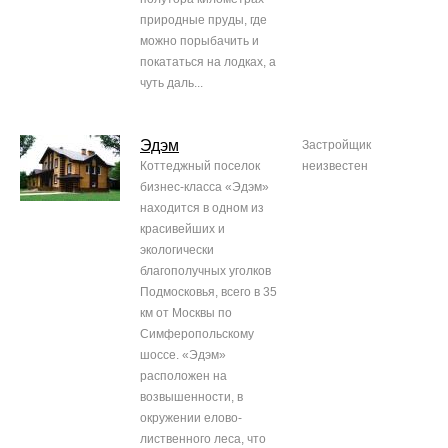
природные пруды, где
можно порыбачить и
покататься на лодках, а
чуть даль...
Эдэм
Застройщик
Коттеджный поселок
неизвестен
бизнес-класса «Эдэм»
находится в одном из
красивейших и
экологически
благополучных уголков
Подмосковья, всего в 35
км от Москвы по
Симферопольскому
шоссе. «Эдэм»
расположен на
возвышенности, в
окружении елово-
лиственного леса, что