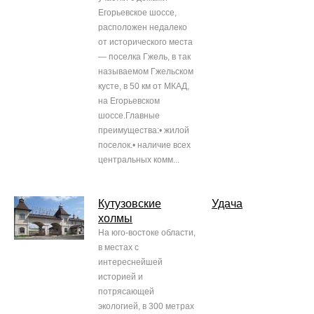
Егорьевское шоссе,
расположен недалеко
от исторического места
— поселка Гжель, в так
называемом Гжельском
кусте, в 50 км от МКАД,
на Егорьевском
шоссе.Главные
преимущества:• жилой
поселок.• наличие всех
центральных комм...
Кутузовские
Удача
холмы
На юго-востоке области,
в местах с
интереснейшей
историей и
потрясающей
экологией, в 300 метрах