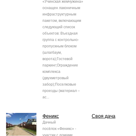
«Учинская жемчужина»
оснащен лаконичным
инфраструктурным
пакетом, включающим
следующий список
объектов: Въездная
группа с контрольно-
пропускным блоком
(шлагбаум,
ворота);Гостевой
паркинг;Ограждение
комплекса
(двухметровый
забор);Поселковые
проезды (материал –
ас...
Феникс
Своя дача
Дачный
посёлок «Феникс» -
участки с домами