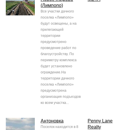
(Лимпопо)
Все участки дачного
поселка «Лимпопо»
будут освещены, а на
прилегающей
территории
предусмотрено
проведение работ по
благоустройству. По
периметру комплекса
будет установлено
ограждение.На
территории дачного
поселка «Лимпопо»
предусмотрена
организация подъездов
ко всем участка...
Антоновка
Penny Lane
Realty
Поселок находится в 8