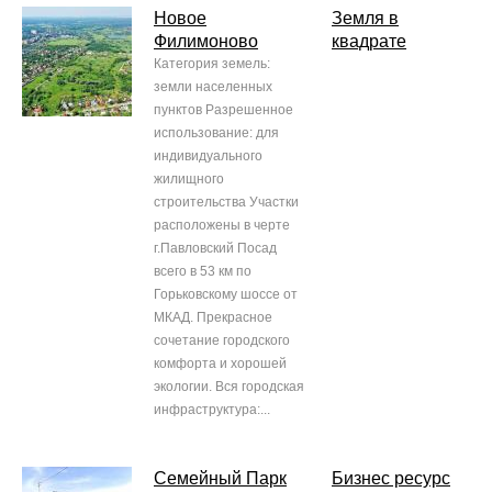
Новое
Земля в
Филимоново
квадрате
Категория земель:
земли населенных
пунктов Разрешенное
использование: для
индивидуального
жилищного
строительства Участки
расположены в черте
г.Павловский Посад
всего в 53 км по
Горьковскому шоссе от
МКАД. Прекрасное
сочетание городского
комфорта и хорошей
экологии. Вся городская
инфраструктура:...
Семейный Парк
Бизнес ресурс