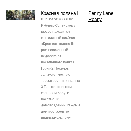
Красная поляна II
Penny Lane
Realty
В 15 км от МКАД по
Рублёво-Успенскому
шоссе находится
коттеджный посёлок
«Красная поляна II»
расположенный
недалеко от
населенного пункта
Горки-2.Поселок
занимает лесную
территорию площадью
3 Га в живописном
сосновом бору. В
поселке 18
домовладений, каждый
дом построен по
индивидуальному...