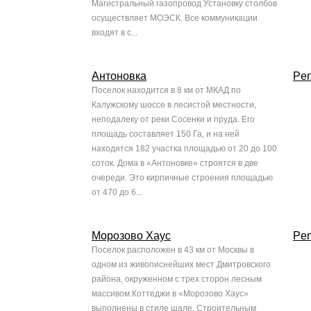
Магистральный газопровод Установку столбов
осуществляет МОЭСК. Все коммуникации
входят в с...
Антоновка
Pen
Поселок находится в 8 км от МКАД по
Калужскому шоссе в лесистой местности,
неподалеку от реки Сосенки и пруда. Его
площадь составляет 150 Га, и на ней
находятся 182 участка площадью от 20 до 100
соток. Дома в «Антоновке» строятся в две
очереди. Это кирпичные строения площадью
от 470 до 6...
Морозово Хаус
Pen
Поселок расположен в 43 км от Москвы в
одном из живописнейших мест Дмитровского
района, окруженном с трех сторон лесным
массивом.Коттеджи в «Морозово Хаус»
выполнены в стиле шале. Строительным