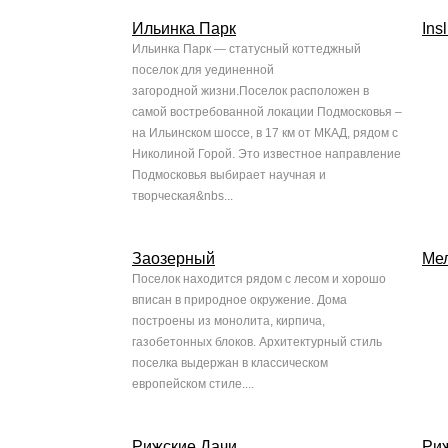
Ильинка Парк
Insl
Ильинка Парк — статусный коттеджный
поселок для уединенной
загородной жизни.Поселок расположен в
самой востребованной локации Подмосковья –
на Ильинском шоссе, в 17 км от МКАД, рядом с
Николиной Горой. Это известное направление
Подмосковья выбирает научная и
творческая&nbs...
Заозерный
Ме
Поселок находится рядом с лесом и хорошо
вписан в природное окружение. Дома
построены из монолита, кирпича,
газобетонных блоков. Архитектурный стиль
поселка выдержан в классическом
европейском стиле....
Рижские Дачи
Ри