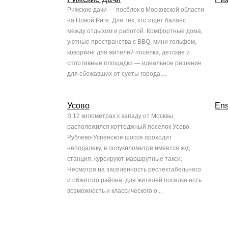
Рижские дачи — посёлок в Московской области
на Новой Риге. Для тех, кто ищет баланс
между отдыхом и работой. Комфортные дома,
уютные пространства с BBQ, мини-гольфом,
коворкинг для жителей посёлка, детские и
спортивные площадки — идеальное решение
для сбежавших от суеты города....
Усово
En
В 12 километрах к западу от Москвы,
расположился коттеджный поселок Усово.
Рублево-Успенское шоссе проходит
неподалеку, в полукилометре имеется ж/д
станция, курсируют маршрутные такси.
Несмотря на заселенность респектабельного
и обжитого района, для жителей поселка есть
возможность и классического о...