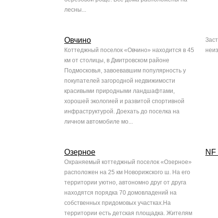
лесны...
Овчино
Зас
Коттеджный поселок «Овчино» находится в 45
неи
км от столицы, в Дмитровском районе
Подмосковья, завоевавшим популярность у
покупателей загородной недвижимости
красивыми природными ландшафтами,
хорошей экологией и развитой спортивной
инфраструктурой. Доехать до поселка на
личном автомобиле мо...
Озерное
NF
Охраняемый коттеджный поселок «Озерное»
расположен на 25 км Новорижского ш. На его
территории уютно, автономно друг от друга
находятся порядка 70 домовладений на
собственных придомовых участках.На
территории есть детская площадка. Жителям