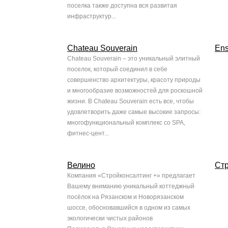
поселка также доступна вся развитая
инфраструктур...
Chateau Souverain
En
Chateau Souverain – это уникальный элитный
поселок, который соединил в себе
совершенство архитектуры, красоту природы
и многообразие возможностей для роскошной
жизни. В Chateau Souverain есть все, чтобы
удовлетворить даже самые высокие запросы:
многофункциональный комплекс со SPA,
фитнес-цент...
Велино
Стр
Компания «Стройконсалтинг +» предлагает
Вашему вниманию уникальный коттеджный
посёлок на Рязанском и Новорязанском
шоссе, обосновавшийся в одном из самых
экологически чистых районов