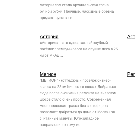
материалом стала архангельская сосна
ручной рубки. Прочные, массивные бревна
придают чувство те...
Астория
Ас
«Астория» – это одноэтажный клубный
посёлок премиум-класса на опушке леса в 25
км от МКАД....
Мегион
Pen
"МЕГИОН" - коттеджный поселок бизнес-
класса на 28 км Киевского шоссе. Добраться
сюда после окончания ремонта на Киевском
шоссе стало очень просто. Современная
многополосная трасса без светофоров
позволяет добраться до дома от Москвы за
считанные минуты. Юго-западное
направление, к тому же,...