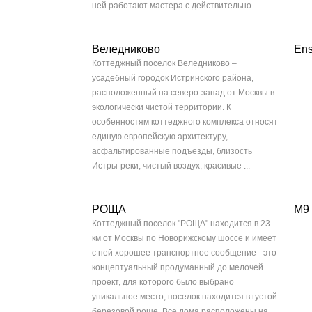
ней работают мастера с действительно ...
Веледниково
En
Коттеджный поселок Веледниково –
усадебный городок Истринского района,
расположенный на северо-запад от Москвы в
экологически чистой территории. К
особенностям коттеджного комплекса относят
единую европейскую архитектуру,
асфальтированные подъезды, близость
Истры-реки, чистый воздух, красивые ...
РОЩА
М9 
Коттеджный поселок "РОЩА" находится в 23
км от Москвы по Новорижскому шоссе и имеет
с ней хорошее транспортное сообщение - это
концептуальный продуманный до мелочей
проект, для которого было выбрано
уникальное место, поселок находится в густой
березовой роще. Все дома расположены на