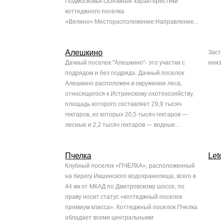
Подмосковья.Основные характеристики
коттеджного поселка
«Велино»:Месторасположение:Направление...
Алешкино
Зас
Дачный поселок "Алешкино"- это участки с
неи
подрядом и без подряда. Дачный поселок
Алешкино расположен в окружении леса,
относящегося к Истринскому охотохозяйству,
площадь которого составляет 29,9 тысяч
гектаров, из которых 20,5 тысяч гектаров —
лесные и 2,2 тысяч гектаров — водные...
Пчелка
Let
Клубный поселок «ПЧЕЛКА», расположенный
на берегу Икшинского водохранилища, всего в
44 км от МКАД по Дмитровскому шоссе, по
праву носит статус «коттеджный поселок
премиум класса». Коттеджный поселок Пчелка
обладает всеми центральными