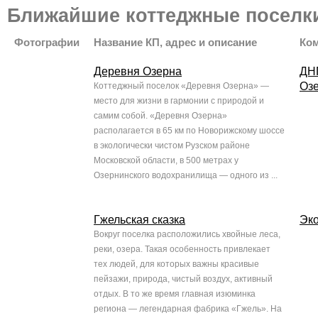
Ближайшие коттеджные поселк
Фотографии
Название КП, адрес и описание
Ко
Деревня Озерна
ДН
Оз
Коттеджный поселок «Деревня Озерна» —
место для жизни в гармонии с природой и
самим собой. «Деревня Озерна»
располагается в 65 км по Новорижскому шоссе
в экологически чистом Рузском районе
Московской области, в 500 метрах у
Озернинского водохранилища — одного из ...
Гжельская сказка
Эк
Вокруг поселка расположились хвойные леса,
реки, озера. Такая особенность привлекает
тех людей, для которых важны красивые
пейзажи, природа, чистый воздух, активный
отдых. В то же время главная изюминка
региона — легендарная фабрика «Гжель». На