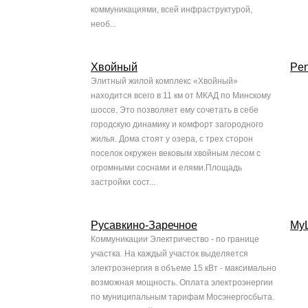
коммуникациями, всей инфраструктурой,
необ...
Хвойный
Pen
Элитный жилой комплекс «Хвойный»
находится всего в 11 км от МКАД по Минскому
шоссе. Это позволяет ему сочетать в себе
городскую динамику и комфорт загородного
жилья. Дома стоят у озера, с трех сторон
поселок окружен вековым хвойным лесом с
огромными соснами и елями.Площадь
застройки сост...
Русавкино-Заречное
My
Коммуникации Электричество - по границе
участка. На каждый участок выделяется
электроэнергия в объеме 15 кВт - максимально
возможная мощность. Оплата электроэнергии
по муниципальным тарифам Мосэнергосбыта.