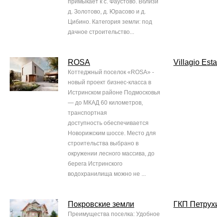
примыкает к с. Фаустово. Вблизи
д. Золотово, д. Юрасово и д.
Цибино. Категория земли: под
дачное строительство...
ROSA
Villagio Esta
Коттеджный поселок «ROSA» -
новый проект бизнес-класса в
Истринском районе Подмосковья
— до МКАД 60 километров,
транспортная
доступность обеспечивается
Новорижским шоссе. Место для
строительства выбрано в
окружении лесного массива, до
берега Истринского
водохранилища можно не ...
Покровские земли
ГКП Петрух
Преимущества поселка: Удобное