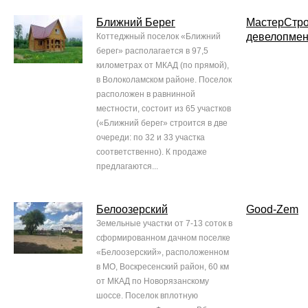
Ближний Берег
МастерСтр
девелопмен
Коттеджный поселок «Ближний
берег» располагается в 97,5
километрах от МКАД (по прямой),
в Волоколамском районе. Поселок
расположен в равнинной
местности, состоит из 65 участков
(«Ближний берег» строится в две
очереди: по 32 и 33 участка
соответственно). К продаже
предлагаются...
Белоозерский
Good-Zem
Земельные участки от 7-13 соток в
сформированном дачном поселке
«Белоозерский», расположенном
в МО, Воскресенский район, 60 км
от МКАД по Новорязанскому
шоссе. Поселок вплотную