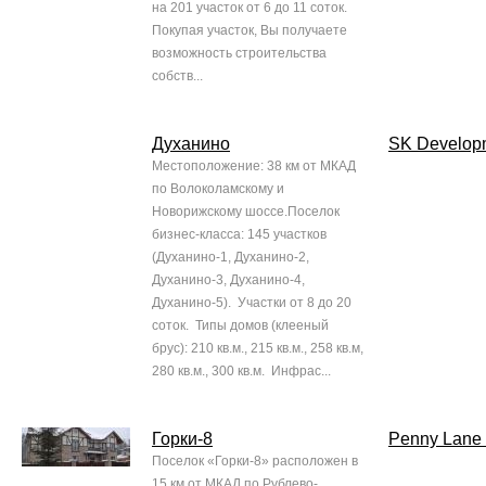
на 201 участок от 6 до 11 соток.
Покупая участок, Вы получаете
возможность строительства
собств...
Духанино
SK Develop
Местоположение: 38 км от МКАД
по Волоколамскому и
Новорижскому шоссе.Поселок
бизнес-класса: 145 участков
(Духанино-1, Духанино-2,
Духанино-3, Духанино-4,
Духанино-5). Участки от 8 до 20
соток. Типы домов (клееный
брус): 210 кв.м., 215 кв.м., 258 кв.м,
280 кв.м., 300 кв.м. Инфрас...
Горки-8
Penny Lane 
Поселок «Горки-8» расположен в
15 км от МКАД по Рублево-