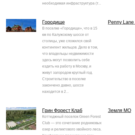
необходимая инфраструктура (т...
Городище
Penny Lane 
В поселке «Городище», что в 15
км по Калужскому шоссе от
столицы, уже сложился свой
контингент жильцов. Дело в том,
что владельцы недвижимости
здесь могут позволить себе
ездить на работу в Москву, и
живут загородом круглый год.
Строительство в поселке
закончено давно, шоссе
находится в 2...
Грин Форест Клаб
Земля МО
Коттеджный поселок Green Forest
Club — это сочетание родниковых
озер и реликтового хвойного леса.