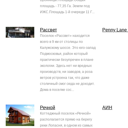
Бронницы.Площади:Общая
площадь - 77,35 Га. Земли под
ИЖС.Площадь 1-й очереди 11 Г...
Рассвет
Penny Lane 
Поселок «Рассвет» находится
всего в 9 км от столицы по
Калужскому шоссе. Это юго-запад
Подмосковья, район который
практически безупречен в плане
экологии. Здесь нет ни вредных
производств, ни заводов, а роза
ветров устроена так, что даже
столичный смог сюда не доходит.
Дома в поселке сос...
Речной
АИН
Коттеджный поселок «Речной»
располагается прямо на берегу
реки Лопасня, в одном из самых