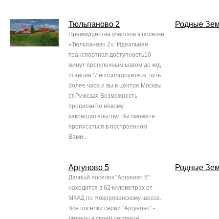
Тюльпаново 2
Родные Зе
Преимущества участков в поселке
«Тюльпаново 2»: Идеальная
транспортная доступность10
минут прогулочным шагом до ж/д
станции "Лесодолгоруково«, чуть
более часа и вы в центре Москвы
ст.Рижская Возможность
пропискиПо новому
законодательству, Вы сможете
прописаться в построенном
Вами...
Аргуново 5
Родные Зе
Дачный поселок "Аргуново 5"
находится в 62 километрах от
МКАД по Новорязанскому шоссе.
Все поселки серии "Аргуново" -
лидеры в своем сегменте,