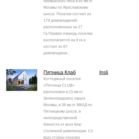
прекрасного леса в 85 км от
Москвы по Ярославскому
шоссе. Поселок состоит из
179 домовладений,
расположенных на 27
Га.Первая очередь поселка
располагается на 9 га и
состоит из 67
домовладени...
Пятница Клаб
Insli
Коттеджный поселок
«Пятница CLUB»
расположен в 15 км от
Зеленоградского округа
Москвы, в 38 км от МКАД по
Пятницкому шоссе, в
непосредственной
близости от всех благ
столичной цивилизации. Со
всех сторон поселок