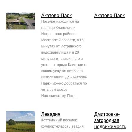
Акатово-Парк
Акатово-Парк
Посёлок находится на
границе Клинского и
Истринского районов
Московской области, в 15
минутах от Истринского
водохранилища и в 20
минутах от старинного и
уютного города Клин, где к
вашим услугам все блага
цивилизации. До «Акатово-
Парк» можно добраться по
четырём шоссе:
Новорижскому, Пят...
Левадия
Дмитровка-
загородная
Коттеджный посёлок
недвижимость
комфорт-класса Левадия