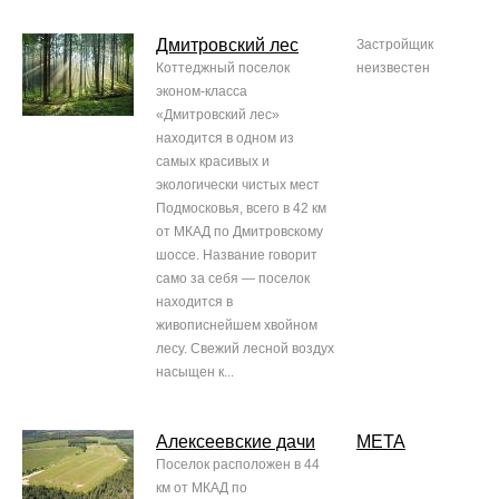
Дмитровский лес
Застройщик
Коттеджный поселок
неизвестен
эконом-класса
«Дмитровский лес»
находится в одном из
самых красивых и
экологически чистых мест
Подмосковья, всего в 42 км
от МКАД по Дмитровскому
шоссе. Название говорит
само за себя — поселок
находится в
живописнейшем хвойном
лесу. Свежий лесной воздух
насыщен к...
Алексеевские дачи
МЕТА
Поселок расположен в 44
км от МКАД по