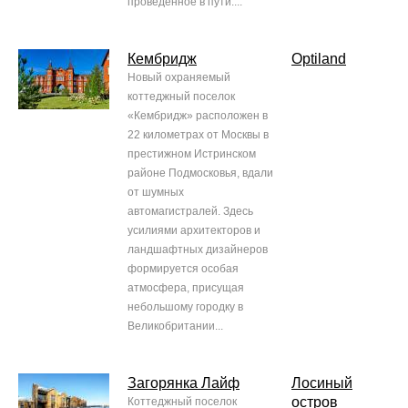
проведенное в пути....
Кембридж
Optiland
Новый охраняемый
коттеджный поселок
«Кембридж» расположен в
22 километрах от Москвы в
престижном Истринском
районе Подмосковья, вдали
от шумных
автомагистралей. Здесь
усилиями архитекторов и
ландшафтных дизайнеров
формируется особая
атмосфера, присущая
небольшому городку в
Великобритании...
Загорянка Лайф
Лосиный
остров
Коттеджный поселок