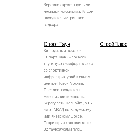
бережно окружен густыми
лесными массивами. Рядом
находится Истринское
водохра...
Спорт Таун
СтройПлюс
Коттеджный поселок
«Спорт Таун» - поселок
таунхаусов комфорт-класса
со спортивной
инфраструктурой в самом
центре Новой Москвы.
Поселок находится на
живописной поляне, на
берегу реки Незнайка, в 15
км от МКАД по Калужскому
или Киевскому шоссе.
Территория застраивается
32 таунхаусами площ...