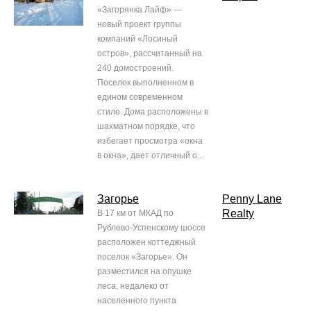
«Загорянка Лайф» —
новый проект группы
компаний «Лосиный
остров», рассчитанный на
240 домостроений.
Поселок выполненном в
едином современном
стиле. Дома расположены в
шахматном порядке, что
избегает просмотра «окна
в окна», дает отличный о...
Загорье
Penny Lane
Realty
В 17 км от МКАД по
Рублево-Успенскому шоссе
расположен коттеджный
поселок «Загорье». Он
разместился на опушке
леса, недалеко от
населенного пункта