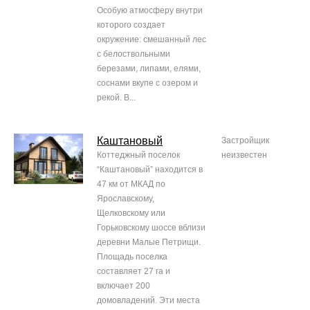
Особую атмосферу внутри
которого создает
окружение: смешанный лес
с белоствольными
березами, липами, елями,
соснами вкупе с озером и
рекой. В...
Каштановый
Застройщик
Коттеджный поселок
неизвестен
“Каштановый” находится в
47 км от МКАД по
Ярославскому,
Щелковскому или
Горьковскому шоссе вблизи
деревни Малые Петрищи.
Площадь поселка
составляет 27 га и
включает 200
домовладений. Эти места