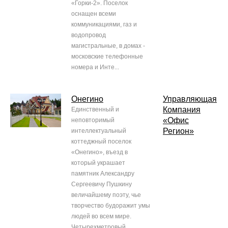
«Горки-2». Поселок
оснащен всеми
коммуникациями, газ и
водопровод
магистральные, в домах -
московские телефонные
номера и Инте...
Онегино
Управляющая
Компания
Единственный и
«Офис
неповторимый
Регион»
интеллектуальный
коттеджный поселок
«Онегино», въезд в
который украшает
памятник Александру
Сергеевичу Пушкину
величайшему поэту, чье
творчество будоражит умы
людей во всем мире.
Четырехметровый