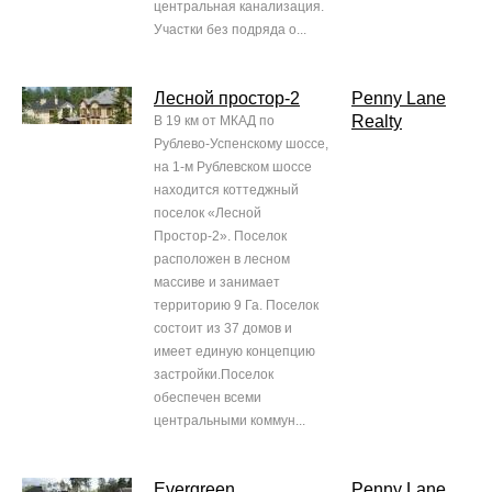
центральная канализация.
Участки без подряда о...
Лесной простор-2
Penny Lane
Realty
В 19 км от МКАД по
Рублево-Успенскому шоссе,
на 1-м Рублевском шоссе
находится коттеджный
поселок «Лесной
Простор-2». Поселок
расположен в лесном
массиве и занимает
территорию 9 Га. Поселок
состоит из 37 домов и
имеет единую концепцию
застройки.Поселок
обеспечен всеми
центральными коммун...
Evergreen
Penny Lane