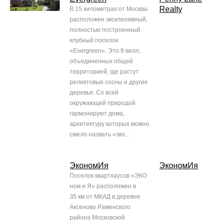
Realty
В 15 километрах от Москвы
расположен эксклюзивный,
полностью построенный
клубный поселок
«Evergreen». Это 9 вилл,
объединенных общей
территорией, где растут
реликтовые сосны и другие
деревья. Со всей
окружающей природой
гармонируют дома,
архитектуру которых можно
смело назвать «эко...
ЭкономИя
ЭкономИя
Поселок квартхаусов «ЭКО
ном и Я» расположен в
35 км от МКАД в деревне
Аксеново Раменского
района Московской