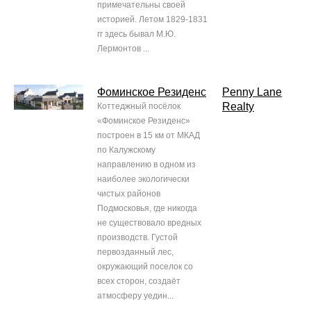
примечательны своей
историей. Летом 1829-1831
гг здесь бывал М.Ю.
Лермонтов ...
Фоминское Резиденс
Penny Lane
Realty
Коттеджный посёлок
«Фоминское Резиденс»
построен в 15 км от МКАД
по Калужскому
направлению в одном из
наиболее экологически
чистых районов
Подмосковья, где никогда
не существовало вредных
производств. Густой
первозданный лес,
окружающий поселок со
всех сторон, создаёт
атмосферу уедин...