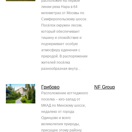
расположен на первой
линии река Нара в 64
километрах от Москвы по
Симферопольскому шоссе.
Посёлок окружен лесом,
который обеспечивает
тишину и спокойствие и
подчеркивает особую
атмосферу единения с
природой. В распоряжении
жителей посёлка
разнообразная внутр...
Грибово
NF Group
Расположение коттеджного
поселка – юго-запад от
МКАД по Минскому шоссе,
недалеко от города
Одинцово и всего
великолепия природы,
присущее этому району.