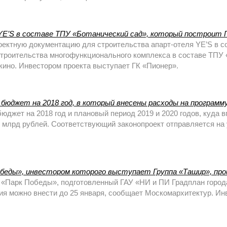
YE’S в составе ТПУ «Ботанический сад», который построит 
ектную документацию для строительства апарт-отеля YE’S в с
 строительства многофункционального комплекса в составе ТПУ 
кино. Инвестором проекта выступает ГК «Пионер».
юджет на 2018 год, в который внесены расходы на программу 
джет на 2018 год и плановый период 2019 и 2020 годов, куда 
0 млрд рублей. Соответствующий законопроект отправляется на
беды», инвестором которого выступает Группа «Ташир», пр
о «Парк Победы», подготовленный ГАУ «НИ и ПИ Градплан горо
я можно внести до 25 января, сообщает Москомархитектур. Инв