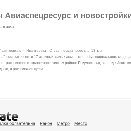
 Авиаспецресурс и новостройк
с дома
вантеевка р-н, Ивантеевка г, Студенческий проезд, д. 13, к. а
а", состоит из пяти 17-этажных жилых домов, многофункционального медицин
ект расположен в экологически чистом районе Подмосковья, в городе Ивантее
дыха, и расположен прям...
ылка обязательна
Район
Метро
Место