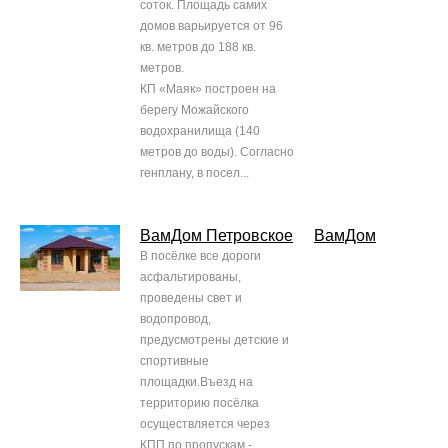
соток. Площадь самих
домов варьируется от 96
кв. метров до 188 кв.
метров.
КП «Маяк» построен на
берегу Можайского
водохранилища (140
метров до воды). Согласно
генплану, в посел...
ВамДом Петровское
ВамДом
В посёлке все дороги
асфальтированы,
проведены свет и
водопровод,
предусмотрены детские и
спортивные
площадки.Въезд на
территорию посёлка
осуществляется через
КПП по пропускам -