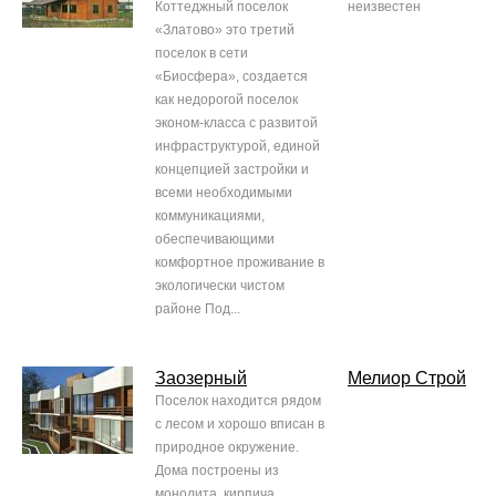
Коттеджный поселок
неизвестен
«Златово» это третий
поселок в сети
«Биосфера», создается
как недорогой поселок
эконом-класса с развитой
инфраструктурой, единой
концепцией застройки и
всеми необходимыми
коммуникациями,
обеспечивающими
комфортное проживание в
экологически чистом
районе Под...
Заозерный
Мелиор Строй
Поселок находится рядом
с лесом и хорошо вписан в
природное окружение.
Дома построены из
монолита, кирпича,