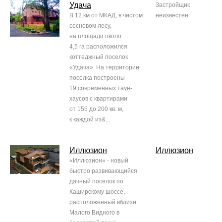
Удача
Застройщик
В 12 км от МКАД, в чистом
неизвестен
сосновом лесу,
на площади около
4,5 га расположился
коттеджный поселок
«Удача». На территории
поселка построены
19 современных таун-
хаусов с квартирами
от 155 до 200 кв. м,
к каждой из&...
Иллюзион
Иллюзион
«Иллюзион» - новый
быстро развивающийся
дачный поселок по
Каширскому шоссе,
расположенный вблизи
Малого Видного в