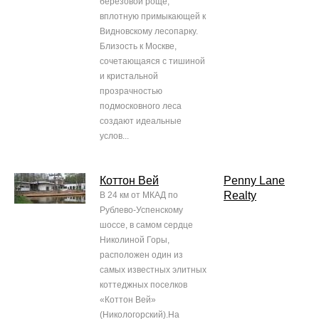
березовой роще,
вплотную примыкающей к
Видновскому лесопарку.
Близость к Москве,
сочетающаяся с тишиной
и кристальной
прозрачностью
подмосковного леса
создают идеальные
услов...
Коттон Вей
Penny Lane
Realty
В 24 км от МКАД по
Рублево-Успенскому
шоссе, в самом сердце
Николиной Горы,
расположен один из
самых известных элитных
коттеджных поселков
«Коттон Вей»
(Никологорский).На