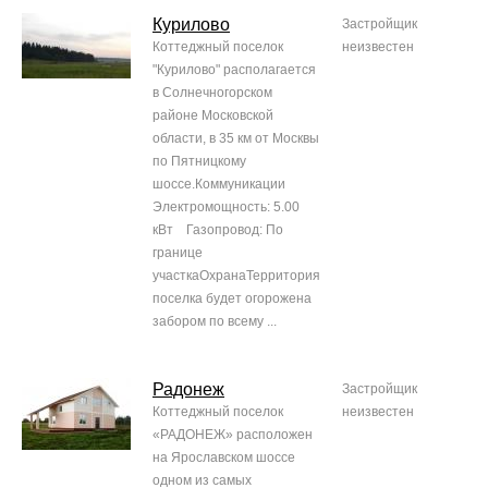
Курилово
Застройщик
Коттеджный поселок
неизвестен
"Курилово" располагается
в Солнечногорском
районе Московской
области, в 35 км от Москвы
по Пятницкому
шоссе.Коммуникации
Электромощность: 5.00
кВт Газопровод: По
границе
участкаОхранаТерритория
поселка будет огорожена
забором по всему ...
Радонеж
Застройщик
Коттеджный поселок
неизвестен
«РАДОНЕЖ» расположен
на Ярославском шоссе
одном из самых