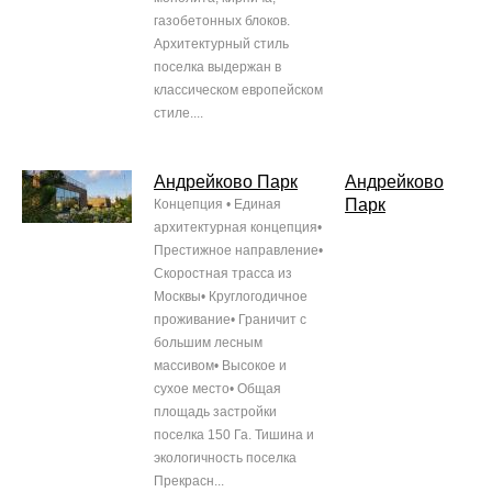
газобетонных блоков.
Архитектурный стиль
поселка выдержан в
классическом европейском
стиле....
Андрейково Парк
Андрейково
Парк
Концепция • Единая
архитектурная концепция•
Престижное направление•
Скоростная трасса из
Москвы• Круглогодичное
проживание• Граничит с
большим лесным
массивом• Высокое и
сухое место• Общая
площадь застройки
поселка 150 Га. Тишина и
экологичность поселка
Прекрасн...