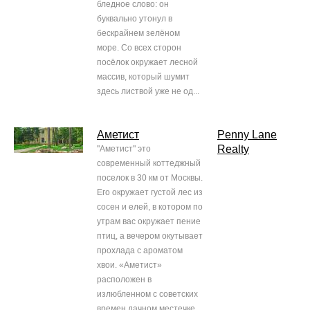
бледное слово: он
буквально утонул в
бескрайнем зелёном
море. Со всех сторон
посёлок окружает лесной
массив, который шумит
здесь листвой уже не од...
Аметист
Penny Lane
Realty
"Аметист" это
современный коттеджный
поселок в 30 км от Москвы.
Его окружает густой лес из
сосен и елей, в котором по
утрам вас окружает пение
птиц, а вечером окутывает
прохлада с ароматом
хвои. «Аметист»
расположен в
излюбленном с советских
времен дачном местечке