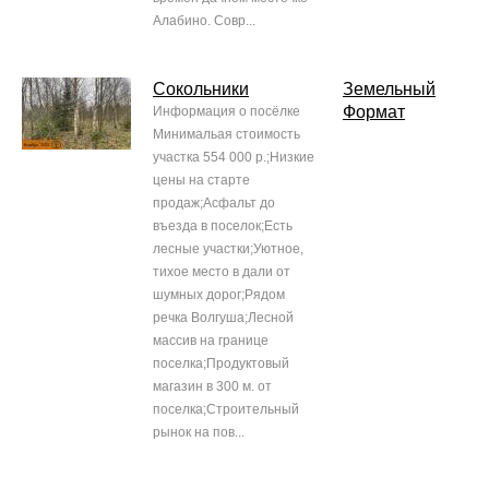
Алабино. Совр...
Сокольники
Земельный
Формат
Информация о посёлке
Минимальая стоимость
участка 554 000 р.;Низкие
цены на старте
продаж;Асфальт до
въезда в поселок;Есть
лесные участки;Уютное,
тихое место в дали от
шумных дорог;Рядом
речка Волгуша;Лесной
массив на границе
поселка;Продуктовый
магазин в 300 м. от
поселка;Строительный
рынок на пов...