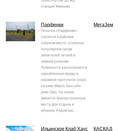
транспортом: до ж/д
станции Михнево ...
Парфенки
МегаЗем
Поселок «Парфенки»
строится в райском
озёрном месте, особенно
популярном среди
любителей летней и
зимней рыбалки.
Поблизости располагаются
зарыбленные пруды и
огромное проточное озеро
на реке Мжуть (бассейн
реки Оки). На озере
имеются благоустроенные
места для отдыха и
купания. Рядом рас...
Ильинское Клаб Хаус
КАСКАД