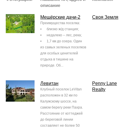
описание
Мещёрские дачи-2
Своя Земля
Преимущества поселка:
• близко ж/д станция;
• недалеко – лес, река;
• 1,7 км до озера. Один
из самых зеленых поселков
для особых ценителей
отдыха в тишине на
природе. Об...
Левитан
Penny Lane
Realty
Клубный поселок LeVitan
расположен в 32 км по
Калужскому шоссе, на
самом берегу реки Пахра.
Расстояние от коттеджей
до береговой линии
составляет не более 50