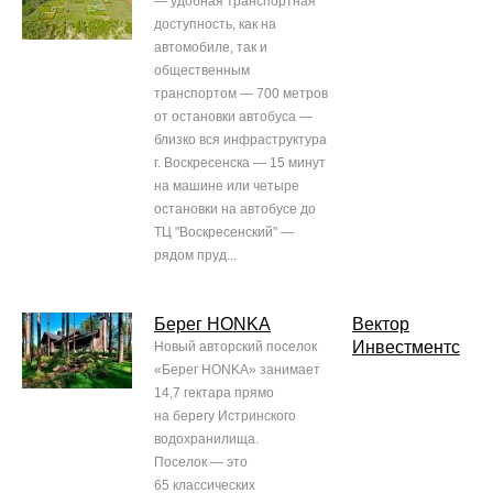
— удобная транспортная
доступность, как на
автомобиле, так и
общественным
транспортом — 700 метров
от остановки автобуса —
близко вся инфраструктура
г. Воскресенска — 15 минут
на машине или четыре
остановки на автобусе до
ТЦ "Воскресенский" —
рядом пруд...
Берег HONKA
Вектор
Инвестментс
Новый авторский поселок
«Берег HONKA» занимает
14,7 гектара прямо
на берегу Истринского
водохранилища.
Поселок — это
65 классических