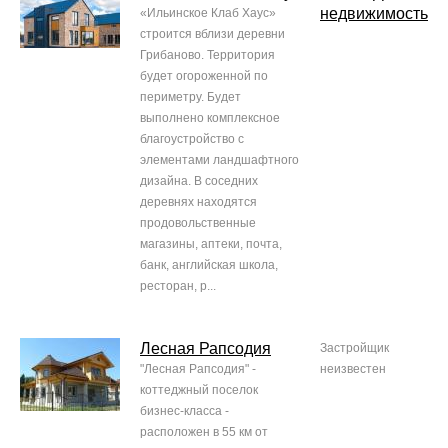
недвижимость
«Ильинское Клаб Хаус»
строится вблизи деревни
Грибаново. Территория
будет огороженной по
периметру. Будет
выполнено комплексное
благоустройство с
элементами ландшафтного
дизайна. В соседних
деревнях находятся
продовольственные
магазины, аптеки, почта,
банк, английская школа,
ресторан, р...
Лесная Рапсодия
Застройщик
"Лесная Рапсодия" -
неизвестен
коттеджный поселок
бизнес-класса -
расположен в 55 км от