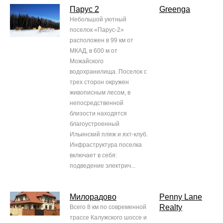
Парус 2
Greenga
Небольшой уютный
поселок «Парус-2»
расположен в 99 км от
МКАД, в 600 м от
Можайского
водохранилища. Поселок с
трех сторон окружен
живописным лесом, в
непосредственной
близости находятся
благоустроенный
Ильинский пляж и яхт-клуб.
Инфраструктура поселка
включает в себя:
подведение электрич...
Милорадово
Penny Lane
Realty
Всего 8 км по современной
трассе Калужского шоссе и