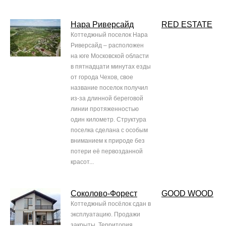
Нара Риверсайд
RED ESTATE
Коттеджный поселок Нара
Риверсайд – расположен
на юге Московской области
в пятнадцати минутах езды
от города Чехов, свое
название поселок получил
из-за длинной береговой
линии протяженностью
один километр. Структура
поселка сделана с особым
вниманием к природе без
потери её первозданной
красот...
Соколово-Форест
GOOD WOOD
Коттеджный посёлок сдан в
эксплуатацию. Продажи
закрыты. Территория