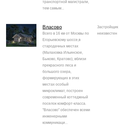
транспортной магистрали,
тем самым...
Власово
Застройщик
Всего в 16 км от Москвы по
неизвестен
Егорьевскому шоссе,в
стародачных местах
(Малаховка Ильинское,
Быково, Кратово), вблизи
прекрасного леса и
большого озера,
формирующих в этих
местах особый
микроклимат, построен
современный коттеджный
поселок комфорт-класса.
"Власово" обеспечен всеми
инженерными
коммуникаци...