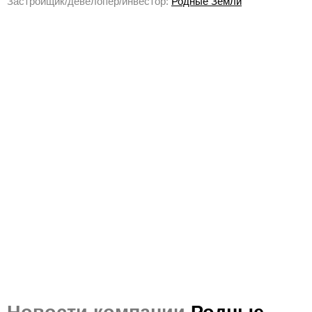
Застройщик/девелопер/инвестор:
Родные Земли