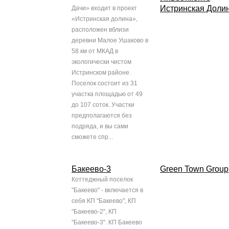
Истринская Доли
Дачи» входит в проект
«Истринская долина»,
расположен вблизи
деревни Малое Ушаково в
58 км от МКАД в
экологически чистом
Истринском районе.
Поселок состоит из 31
участка площадью от 49
до 107 соток. Участки
предполагаются без
подряда, и вы сами
сможете спр...
Бакеево-3
Green Town Group
Коттеджный поселок
"Бакеево" - включается в
себя КП "Бакеево", КП
"Бакеево-2", КП
"Бакеево-3". КП Бакеево