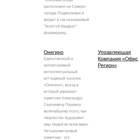
"Кленовая роща"
расположен на Северо-
западе Подмосковья и
входит в так называемый
"Золотой Квадрат"
формирующ...
Онегино
Управляющая
Компания «Офис
Единственный и
Регион»
неповторимый
интеллектуальный
коттеджный поселок
«Онегино», въезд в
который украшает
памятник Александру
Сергеевичу Пушкину
величайшему поэту, чье
творчество будоражит
умы людей во всем мире.
Четырехметровый
памятник - это