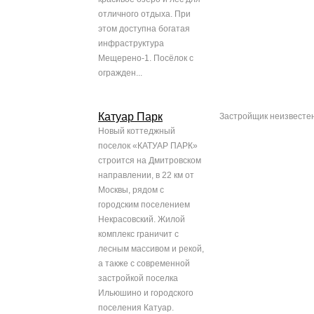
отличного отдыха. При
этом доступна богатая
инфраструктура
Мещерено-1. Посёлок с
огражден...
Катуар Парк
Застройщик неизвесте
Новый коттеджный
поселок «КАТУАР ПАРК»
строится на Дмитровском
направлении, в 22 км от
Москвы, рядом с
городским поселением
Некрасовский. Жилой
комплекс граничит с
лесным массивом и рекой,
а также с современной
застройкой поселка
Ильюшино и городского
поселения Катуар.