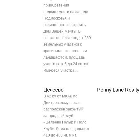
приобретения
недвижимости на западе
Подмосковья и
возможность построить
Дом Вашей Мечты! В
состав посёлка входят 289
земельных участков с
красивым естественным
ландшафтом, площадь
участков от 6 до 24 соток.
Имеются участки ...
Целеево
Penny Lane Realt
В 42 км от МКАД по
Дмитровскому шоссе
расположен закрытый
загородный клуб
«Целеево Гольф и Поло
Клуб». Дома площадью от
410 до 480 кв. м на