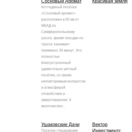
Сосновый Аромат
Красивая земля
Коттеджный посёлок
«Сосновый аромат»
расположен в 50 км от
МКАД по
Симферопольскому
шоссе, время поездки по
трассе занимает
примерно 30 минут. Это
полностью
благоустроенный
удивительно уютный
посёлок, со своим
неповторимым колоритом
и атмосферой
спокойствия и
умиротворения. К
многочислен...
Ушаковские Дачи
Вектор
Инвестментс
Поселок «Ушаковские
,