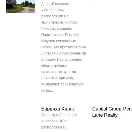
Дачный поселок
«Малиновка»
расположился в
экологически чистом
Чеховском районе
Подмосковья. Поселок
окружен смешанным
лесом , где протекает река
Лопасня с обустроенными
пляжами.Расположение
вблизи крупных
населенных пунктов - г.
Чехов и д. Крюково,
позволяют пользоваться
их ра...
Барвиха Хиллс
Capital Group
Pen
,
Lane Realty
Загородный посёлок
«Barvikha Hills»
расположен в 8