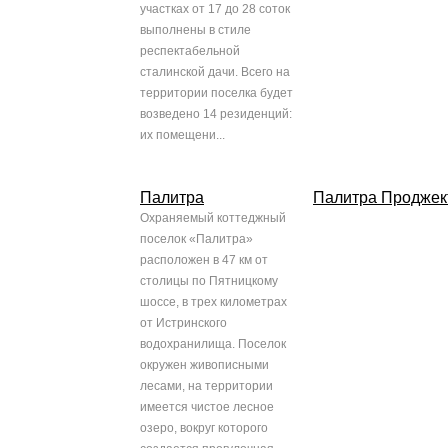
участках от 17 до 28 соток
выполнены в стиле
респектабельной
сталинской дачи. Всего на
территории поселка будет
возведено 14 резиденций:
их помещени...
Палитра
Палитра Проджек
Охраняемый коттеджный
поселок «Палитра»
расположен в 47 км от
столицы по Пятницкому
шоссе, в трех километрах
от Истринского
водохранилища. Поселок
окружен живописными
лесами, на территории
имеется чистое лесное
озеро, вокруг которого