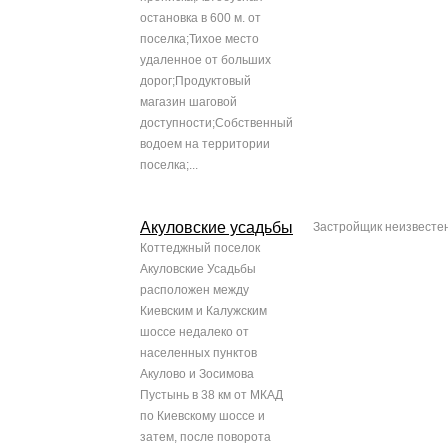
остановка в 600 м. от
поселка;Тихое место
удаленное от больших
дорог;Продуктовый
магазин шаговой
доступности;Собственный
водоем на территории
поселка;...
Акуловские усадьбы
Застройщик неизвесте
Коттеджный поселок
Акуловские Усадьбы
расположен между
Киевским и Калужским
шоссе недалеко от
населенных пунктов
Акулово и Зосимова
Пустынь в 38 км от МКАД
по Киевскому шоссе и
затем, после поворота