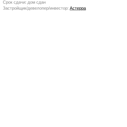
Срок сдачи: дом сдан
Застройщик/девелопер/инвестор:
Астерра