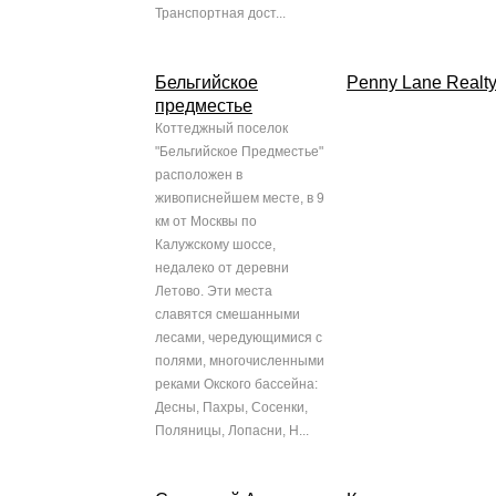
Транспортная дост...
Бельгийское
Penny Lane Realt
предместье
Коттеджный поселок
"Бельгийское Предместье"
расположен в
живописнейшем месте, в 9
км от Москвы по
Калужскому шоссе,
недалеко от деревни
Летово. Эти места
славятся смешанными
лесами, чередующимися с
полями, многочисленными
реками Окского бассейна:
Десны, Пахры, Сосенки,
Поляницы, Лопасни, Н...