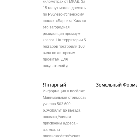
километрах от МКАД. За
15 минут можно доехать
по Рублёво-Успенскому
шоссе. «Барвиха Хиллс» –
это загородная
резиденция премиум-
класса. На территории 5
гектаров построили 100
вилл по авторским
проектам. Для
покупателей д...
Янтарный
Земельный Форм
Информация о посёлке:
Минимальная стоимость
участка 503 600
р.;Асфальт до въезда
поселок;Улицам
присвоены адреса -
возможна
прописка;Автобусная