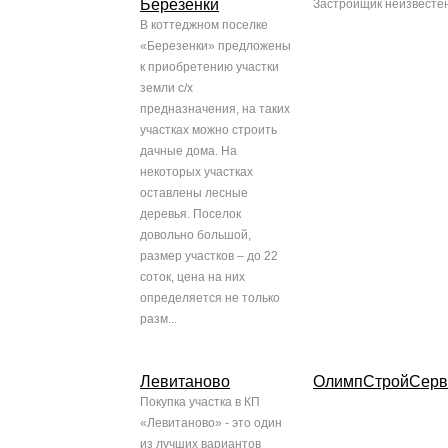
Березенки
Застройщик неизвесте
В коттеджном поселке
«Березенки» предложены
к приобретению участки
земли с/х
предназначения, на таких
участках можно строить
дачные дома. На
некоторых участках
оставлены лесные
деревья. Поселок
довольно большой,
размер участков – до 22
соток, цена на них
определяется не только
разм...
Левитаново
ОлимпСтройСерв
Покупка участка в КП
«Левитаново» - это один
из лучших вариантов