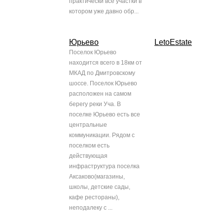
практически все участки в
котором уже давно обр...
Юрьево
LetoEstate
Поселок Юрьево
находится всего в 18км от
МКАД по Дмитровскому
шоссе. Поселок Юрьево
расположен на самом
берегу реки Уча. В
поселке Юрьево есть все
центральные
коммуникации. Рядом с
поселком есть
действующая
инфраструктура поселка
Аксаково(магазины,
школы, детские сады,
кафе рестораны),
неподалеку с ...