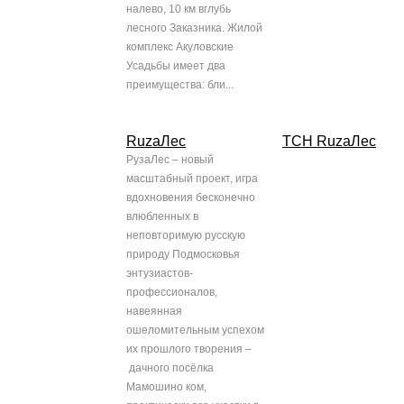
налево, 10 км вглубь
лесного Заказника. Жилой
комплекс Акуловские
Усадьбы имеет два
преимущества: бли...
RuzaЛес
ТСН RuzaЛес
РузаЛес – новый
масштабный проект, игра
вдохновения бесконечно
влюбленных в
неповторимую русскую
природу Подмосковья
энтузиастов-
профессионалов,
навеянная
ошеломительным успехом
их прошлого творения –
дачного посёлка
Мамошино ком,