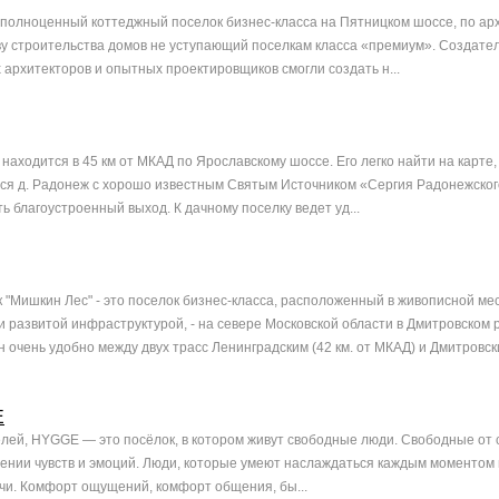
 полноценный коттеджный поселок бизнес-класса на Пятницком шоссе, по ар
ву строительства домов не уступающий поселкам класса «премиум». Создател
архитекторов и опытных проектировщиков смогли создать н...
аходится в 45 км от МКАД по Ярославскому шоссе. Его легко найти на карте,
ся д. Радонеж с хорошо известным Святым Источником «Сергия Радонежского
ь благоустроенный выход. К дачному поселку ведет уд...
 "Мишкин Лес" - это поселок бизнес-класса, расположенный в живописной ме
и развитой инфраструктурой, - на севере Московской области в Дмитровском 
очень удобно между двух трасс Ленинградским (42 км. от МКАД) и Дмитровски
E
лей, HYGGE — это посёлок, в котором живут свободные люди. Свободные от 
ении чувств и эмоций. Люди, которые умеют наслаждаться каждым моментом 
и. Комфорт ощущений, комфорт общения, бы...