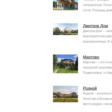
направлении. Посел
соток. Площадь дом
Дмитров Дом
Дмитров Дом — заго
благоприятном райо
водохранилища. В ч
Мартово
Мартово — это отно
городской загазова
Подмосковья, то Мар
Родной
Родной – поселок в
Золотово в Воскрес
месте рядом с лесо