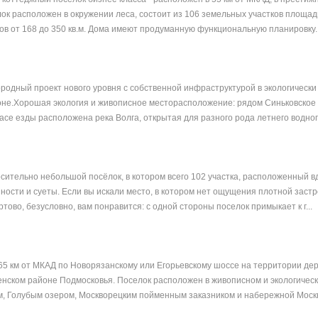
ок расположен в окружении леса, состоит из 106 земельных участков площад
ов от 168 до 350 кв.м. Дома имеют продуманную функциональную планировку..
родный проект нового уровня с собственной инфраструктурой в экологически
не.Хорошая экология и живописное месторасположение: рядом Синьковское 
асе езды расположена река Волга, открытая для разного рода летнего водног
сительно небольшой посёлок, в котором всего 102 участка, расположенный в
нности и суеты. Если вы искали место, в котором нет ощущения плотной заст
тово, безусловно, вам понравится: с одной стороны поселок примыкает к г...
 65 км от МКАД по Новорязанскому или Егорьевскому шоссе на территории де
енском районе Подмосковья. Поселок расположен в живописном и экологическ
м, Голубым озером, Москворецким пойменным заказником и набережной Москва