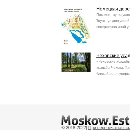
Немецкая дере
Поселок таунхаусов
Таунхаус доступней 
совершенно иной ур
Чеховские уса
«Чеховские Усадьбы
усадьбы Чехова, Па
ближайшего супермар
© 2018-2022
|
При перепечатке сс