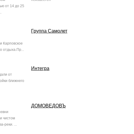
ью от 14 до 25
.
Группа Самолет
и Карповское
о отдыха.Пр...
Интегра
дали от
ройки ближнего
ДОМОВЕДОВЪ
ревни
и чистом
-реки. ...