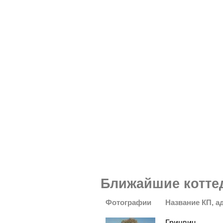
Ближайшие котте
Фотографии
Название КП, а
Гринвич