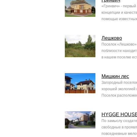
«Гринвич» - первый
концепции и качест
помощью известных 
Лешково
Поселок «Лешково» н
поблизости находит
в нашем поселке ест
Мишкин лес
Загородный поселок
хорошей экологией 
Поселок расположен 
HYGGE HOUS
По замыслу создате
свободные в проявл
повседневные мелоч