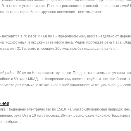
 Это тихое и уютное место. Поселок расположен в лесной зоне, называемой
я на территории более крупного поселения - некоммерческ...
 находится в 70 км от МКАД по Симферопольскому шоссе недалеко от дерев
на Подмосковья, в окружении векового леса. Рядом протекает река Нара. Об
ставляет 31 Га, всего в продаже 205 участков без подряда по цене о...
кий район. 50 км по Новорязанскому шоссе. Продаются земельные участки в э
айоне в 50 км от МКАД по Новорязанскому шоссе, в клубном поселке Эковита.
е место для отдыха, с не очень большой удаленностью от цивилизации, совм
ьнее
ка: Подведено электричество по 15кВт на участок.Живописная природа: лес,
рнеево, река Ока в 10 км от поселка.Вблизи расположен Приокско-Террасный 
ия зубров....