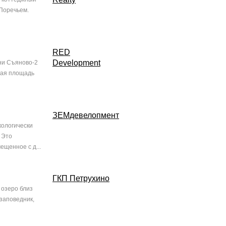
 Поречьем.
RED
Development
ни Съяново-2
щая площадь
ЗЕМдевелопмент
кологически
 Это
ещенное с д...
ГКП Петрухино
 озеро близ
заповедник,