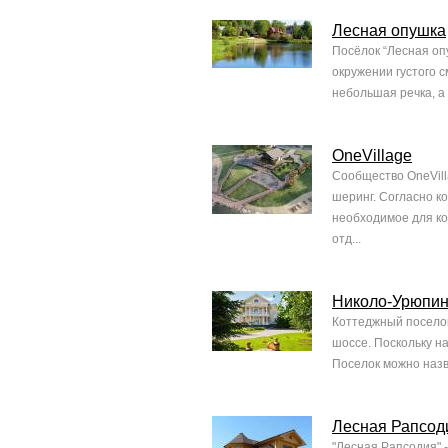
Лесная опушка
Посёлок “Лесная оп
окружении густого 
небольшая речка, а 
OneVillage
Сообщество OneVill
шеринг. Согласно к
необходимое для ко
отд...
Николо-Урюпи
Коттеджный поселок
шоссе. Поскольку на
Поселок можно назв
Лесная Рапсод
"Лесная Рапсодия" 