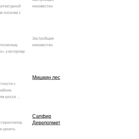
хитектурной
неизвестен
и поселка с
Застройщик
 поскольку
неизвестен
», к которому
Мишкин лес
стности с
районе.
м шоссе ...
Сапфир
Девелопмет
стереотипов,
и ценить