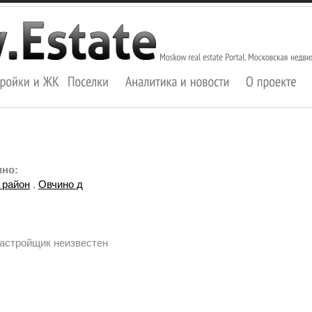
ино:
 район
,
Овчино д
Застройщик неизвестен