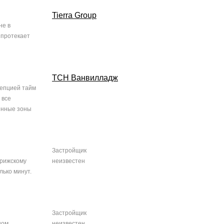
Tierra Group
не в
 протекает
ТСН Ванвилладж
цепцией тайм
 все
енные зоны
Застройщик
орижскому
неизвестен
лько минут.
Застройщик
ном
неизвестен