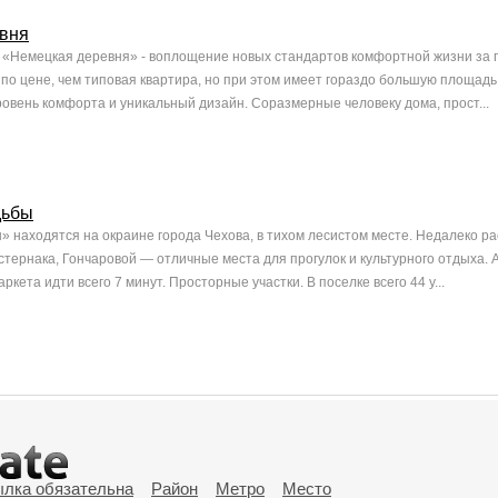
вня
 «Немецкая деревня» - воплощение новых стандартов комфортной жизни за 
по цене, чем типовая квартира, но при этом имеет гораздо большую площадь.
овень комфорта и уникальный дизайн. Соразмерные человеку дома, прост...
дьбы
» находятся на окраине города Чехова, в тихом лесистом месте. Недалеко 
стернака, Гончаровой — отличные места для прогулок и культурного отдыха. 
кета идти всего 7 минут. Просторные участки. В поселке всего 44 у...
ылка обязательна
Район
Метро
Место