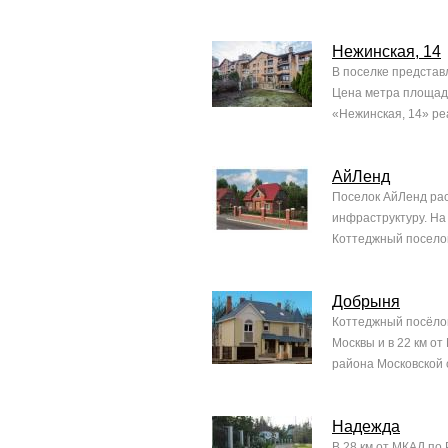
Нежинская, 14
В поселке представ
Цена метра площади 
«Нежинская, 14» реа
АйЛенд
Поселок АйЛенд рас
инфраструктуру. На
Коттеджный поселок
Добрыня
Коттеджный посёлок
Москвы и в 22 км о
района Московской о
Надежда
В 28 км от МКАД по