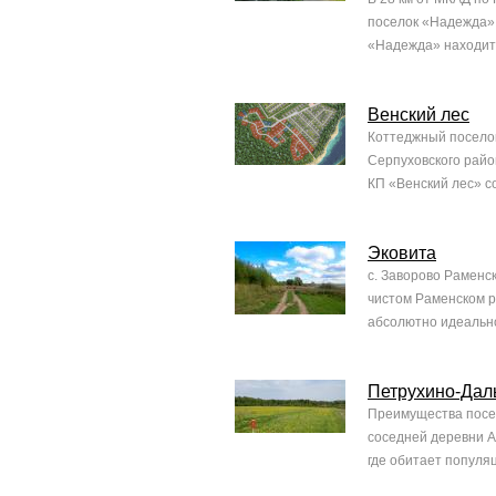
поселок «Надежда».
«Надежда» находитс
Венский лес
Коттеджный поселок
Серпуховского райо
КП «Венский лес» со
Эковита
с. Заворово Раменс
чистом Раменском р
абсолютно идеально
Петрухино-Дал
Преимущества посел
соседней деревни А
где обитает популяц