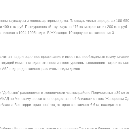
лены таунхаусы и многоквартирные дома. Площадь жилья в пределах 100-650 
400 тыс. руб. Пятиуровневый таунхаус на 476 кв. метров стоит 200 млн руб.
лизован в 1994-1995 годах. В ЖК входят 10 корпусов с этажностью 3-...
считан на долгосрочное проживание и имеет все необходимые коммуникации
 текущий момент стадия готовности имеет уровень выполнения - строительст
 АйЛенд предоставляет различные виды домов....
 "Добрыня" расположен в экологически чистом районе Подмосковья в 39 км о
т МКАД по Минскому шоссе в непосредственной близости от пос. Жаворонки О
бласти. Вся территория посёлка, которая составляет 6,6 га, находится н...
 Рублево-Успенскому шоссе, рядом с деревнями Сальково и Дунино, находитс