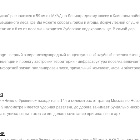
ушка” расположен в 59 км от МКАД по Ленинградскому шоссе в Клинском райо
смешанного леса, где Вы можете собрать грибы и ягоды. Вокруг Лесной опушки
так же в 8 км от посёлка находится Зубовское водохранилище. В самой дер...
age - первый в мире международный концептуальный клубный поселок с кон
онцепции и проекту застройки территории - инфраструктура поселка включает
мфортной жизни: запланирован пляж, причальный комплекс, кафе и обустро
но
 «Николо-Урюпино» находится в 14-ти километрах от границ Москвы но Нов
 9 километре имеется удобная развязка, до дорога занимает буквально неско
ать уникальным -таковым его делает сочетание оригинального арх...
ия
- коттеджный поселок бизнес-класса - расположен в 55 км от МКАД, в престиж