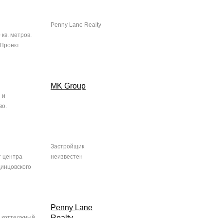
Penny Lane Realty
кв. метров.
 Проект
MK Group
 и
во.
Застройщик
т центра
неизвестен
динцовского
Penny Lane
Realty
я коттеджный