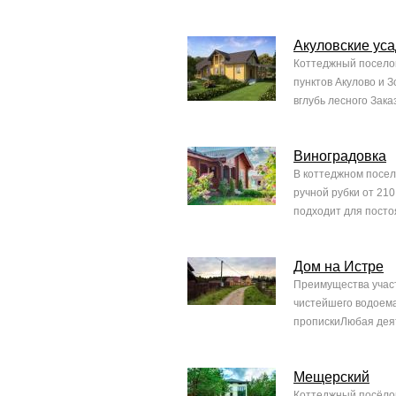
Акуловские ус
Коттеджный поселок
пунктов Акулово и З
вглубь лесного Зака
Виноградовка
В коттеджном посел
ручной рубки от 21
подходит для посто
Дом на Истре
Преимущества участ
чистейшего водоема
пропискиЛюбая деят
Мещерский
Коттеджный посёлок