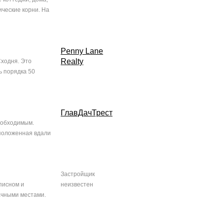
ческие корни. На
Penny Lane
Realty
Сходня. Это
ь порядка 50
ГлавДачТрест
еобходимым.
сположенная вдали
Застройщик
писном и
неизвестен
ачными местами.