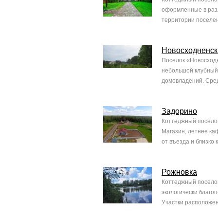
оформленные в разл
территории поселен
Новосходненск
Поселок «Новосходне
небольшой клубный 
домовладений. Сред
Задорино
Коттеджный поселок
Магазин, летнее ка
от въезда и близко 
Рожновка
Коттеджный поселок
экологически благо
Участки расположен