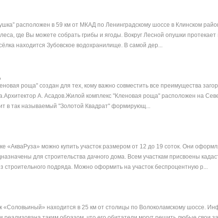
ушка” расположен в 59 км от МКАД по Ленинградскому шоссе в Клинском райо
 леса, где Вы можете собрать грибы и ягоды. Вокруг Лесной опушки протекает
посёлка находится Зубовское водохранилище. В самой дер...
а
еновая роща" создан для тех, кому важно совместить все преимущества заго
а.Архитектор А. Асадов.Жилой комплекс "Кленовая роща" расположен на Сев
ит в так называемый "Золотой Квадрат" формирующ...
ке «АкваРуза» можно купить участок размером от 12 до 19 соток. Они оформл
дназначены для строительства дачного дома. Всем участкам присвоены када
з строительного подряда. Можно оформить на участок беспроцентную р...
 «Соловьиный» находится в 25 км от столицы по Волоколамскому шоссе. Ин
и реализована таким образом, что его обитатели могут решить любые свои за