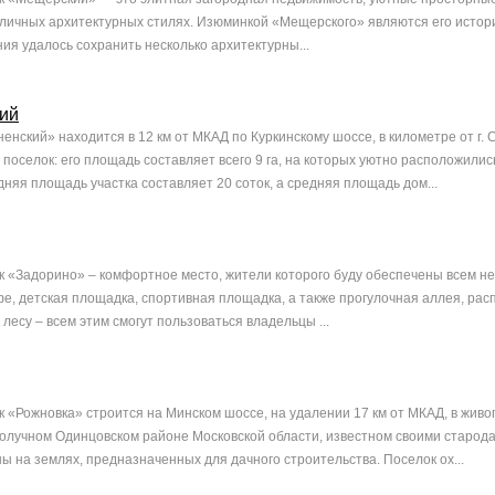
ичных архитектурных стилях. Изюминкой «Мещерского» являются его истори
ия удалось сохранить несколько архитектурны...
ий
нский» находится в 12 км от МКАД по Куркинскому шоссе, в километре от г. 
поселок: его площадь составляет всего 9 га, на которых уютно расположилис
няя площадь участка составляет 20 соток, а средняя площадь дом...
 «Задорино» – комфортное место, жители которого буду обеспечены всем н
фе, детская площадка, спортивная площадка, а также прогулочная аллея, ра
к лесу – всем этим смогут пользоваться владельцы ...
 «Рожновка» строится на Минском шоссе, на удалении 17 км от МКАД, в живо
получном Одинцовском районе Московской области, известном своими старод
ы на землях, предназначенных для дачного строительства. Поселок ох...