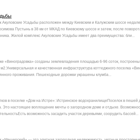
адьбы
 Акуловские Усадьбы расположен между Киевским и Калужским шоссе недале
осимова Пустынь в 38 км от МКАД по Киевскому шоссе и затем, после поворот
зника. Жилой комплекс Акуловские Усадьбы имеет два преимущества: бли...
ке «Виноградовка» созданы землевладения площадью 6-96 соток, построены
0 м2.Универсальная и качественная инфраструктура коттеджного поселка «Ви
янного проживания. Пешеходные дорожки украшены клумба...
ков в поселке «Дом на Истре»: Истринское водохранилищеПоселок в пешей 
. Это настоящее воплощение мечты о загородном доме и отдыхе. Возможно
ельностьЕсть возможность засадить участок деревьями, соорудить бассей...
 «Мещерский» — это элитная загородная недвижимость, уютные просторные