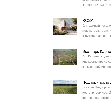
далеко от дома. Для
ROSA
Коттеджный поселок
километров, трансп
окружении лесного 
Эко-парк Карп
Эко Карпово - один
множество преимуще
насыщенной инфраст
Подпоринские 
Поселок Подпоринск
месте, рядом лес, 
городе есть рестор