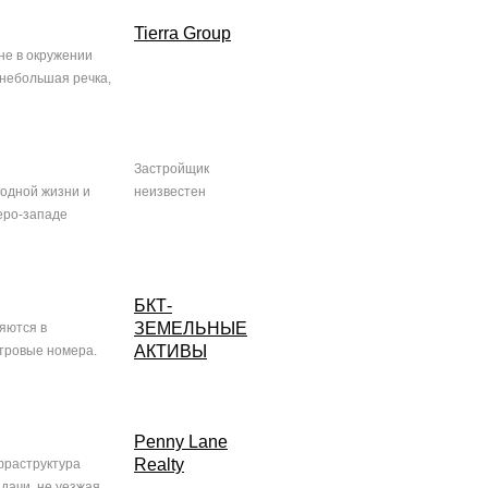
Tierra Group
не в окружении
 небольшая речка,
Застройщик
родной жизни и
неизвестен
еро-западе
БКТ-
ЗЕМЕЛЬНЫЕ
яются в
АКТИВЫ
стровые номера.
Penny Lane
Realty
фраструктура
дачи, не уезжая