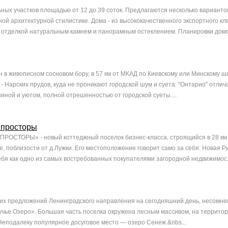
ьных участков площадью от 12 до 39 соток. Предлагаются несколько варианто
ой архитектурной стилистике. Дома - из высококачественного экспортного кл
 отделкой натуральным камнем и панорамным остеклением. Планировки домов
 в живописном сосновом бору, в 57 км от МКАД по Киевскому или Минскому шо
- Нарских прудов, куда не проникают городской шум и суета. "Онтарио" отлич
иной и уютом, полной отрешенностью от городской суеты....
 просторы
СТОРЫ» - новый коттеджный поселок бизнес-класса, строящийся в 28 км 
, поблизости от д.Лужки. Его местоположение говорит само за себя: Новая Р
бя как одно из самых востребованных покупателями загородной недвижимос.
их предложений Ленинградского направления на сегодняшний день, несомне
чье Озеро». Большая часть поселка окружена лесным массивом, на территор
Неподалеку популярное досуговое место — озеро Сенеж.&nbs...