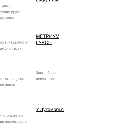
в домов,
ееного бруса
 &ndas...
МЕТРИУМ
,
ГУРОН
ссе, недалеко от
ается от всех
Застройщик
от столицы по
неизвестен
ига давно
..
У Лукоморья
нно, является
ии поселка есть