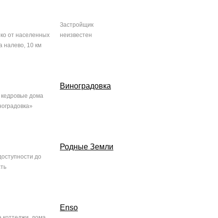
Застройщик
ко от населенных
неизвестен
а налево, 10 км
Виноградовка
 кедровые дома
ноградовка»
Родные Земли
доступности до
сть
Enso
 коттеджи, дома,