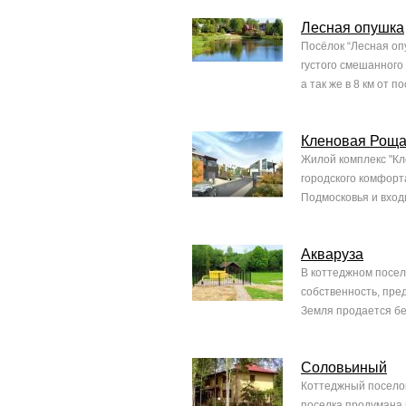
Лесная опушка
Посёлок “Лесная оп
густого смешанного
а так же в 8 км от 
Кленовая Рощ
Жилой комплекс "Кл
городского комфорт
Подмосковья и вход
Акваруза
В коттеджном посел
собственность, пре
Земля продается бе
Соловьиный
Коттеджный поселок
поселка продумана 