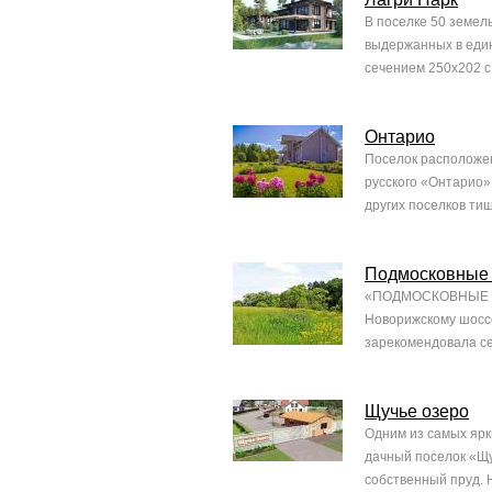
В поселке 50 земел
выдержанных в един
сечением 250х202 с
Онтарио
Поселок расположен
русского «Онтарио» 
других поселков тиш
Подмосковные
«ПОДМОСКОВНЫЕ ПРО
Новорижскому шоссе
зарекомендовала се
Щучье озеро
Одним из самых ярк
дачный поселок «Щу
собственный пруд. 