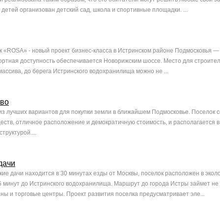
 детей организован детский сад, школа и спортивные площадки. ...
 «ROSA» - новый проект бизнес-класса в Истринском районе Подмосковья —
ортная доступность обеспечивается Новорижским шоссе. Место для строител
массива, до берега Истринского водохранилища можно не ...
ово
 из лучших вариантов для покупки земли в ближайшем Подмосковье. Поселок с
ств, отличное расположение и демократичную стоимость, и располагается в
руктурой....
дачи
ие дачи находится в 30 минутах езды от Москвы, поселок расположен в экол
15 минут до Истринского водохранилища. Маршрут до города Истры займет не 
аны и торговые центры. Проект развития поселка предусматривает эле...