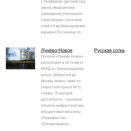
с.Онуфриево (детский сад,
школа, медицинское
учреждение).Небольшое
озеро рядом с поселком,
пляж в 9 км.(Мансуровские
карьеры);По границе по...
Лунёво-Новое
Русская сотка
Поселок «Лунёво-Новое»
расположен в 16-ти км от
МКАД по Ленинградскому
шоссе. Добраться до
Москвы можно также по
скоростной трассе М-11
«Нева». В шаговой
доступности – основные
объекты инфраструктуры
(продуктовые магазины:
«Перекресток»,
«Пятерочка&raq...