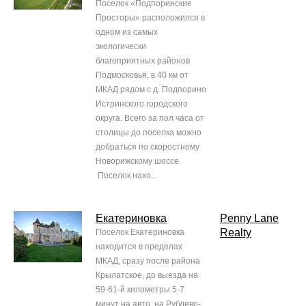
Поселок «Подпоринские
Просторы» расположился в
одном из самых
экологически
благоприятных районов
Подмосковья, в 40 км от
МКАД рядом с д. Подпорино
Истринского городского
округа. Всего за пол часа от
столицы до поселка можно
добраться по скоростному
Новорижскому шоссе.
Поселок нахо...
Екатериновка
Penny Lane
Realty
Поселок Екатериновка
находится в пределах
МКАД, сразу после района
Крылатское, до выезда на
59-61-й километры 5-7
минут на авто, на Рублево-