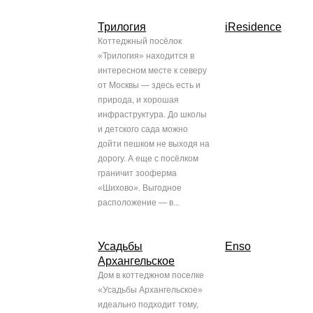
Трилогия
iResidence
Коттеджный посёлок
«Трилогия» находится в
интересном месте к северу
от Москвы — здесь есть и
природа, и хорошая
инфраструктура. До школы
и детского сада можно
дойти пешком не выходя на
дорогу. А еще с посёлком
граничит зооферма
«Шихово». Выгодное
расположение — в...
Усадьбы
Enso
Архангельское
Дом в коттеджном поселке
«Усадьбы Архангельское»
идеально подходит тому,