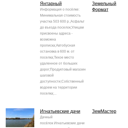
Янтарный
Земельный
Формат
Информация о посёлке:
Минимальная стоимость
участка 503 600 р.;Асфальт
до въезда поселок;Улицам
присвоены адреса -
возможна
прописка;Автобусная
остановка в 600 м. от
поселка;Тихое место
удаленное от больших
дорог;Продуктовый магазин
шаговой
доступности;Собственный
водоем на территории
поселка;...
Игнатьевские дачи
ЗемМастер
Дачный
посёлок Игнатьевские дачи