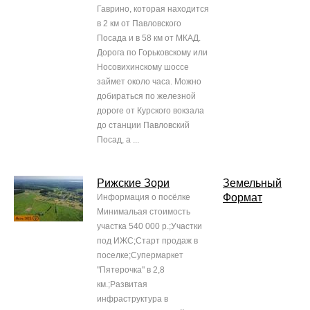
Гаврино, которая находится
в 2 км от Павловского
Посада и в 58 км от МКАД.
Дорога по Горьковскому или
Носовихинскому шоссе
займет около часа. Можно
добираться по железной
дороге от Курского вокзала
до станции Павловский
Посад, а ...
Рижские Зори
Земельный
Формат
Информация о посёлке
Минимальая стоимость
участка 540 000 р.;Участки
под ИЖС;Старт продаж в
поселке;Супермаркет
"Пятерочка" в 2,8
км.;Развитая
инфраструктура в