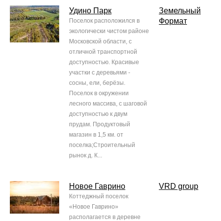
Удино Парк
Земельный
Формат
Поселок расположился в
экологически чистом районе
Московской области, с
отличной транспортной
доступностью. Красивые
участки с деревьями -
сосны, ели, берёзы.
Поселок в окружении
лесного массива, с шаговой
доступностью к двум
прудам. Продуктовый
магазин в 1,5 км. от
поселка;Строительный
рынок д. К...
Новое Гаврино
VRD group
Коттеджный поселок
«Новое Гаврино»
располагается в деревне