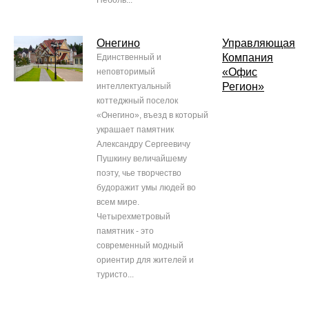
Неболь...
Онегино
Управляющая
Компания
Единственный и
«Офис
неповторимый
Регион»
интеллектуальный
коттеджный поселок
«Онегино», въезд в который
украшает памятник
Александру Сергеевичу
Пушкину величайшему
поэту, чье творчество
будоражит умы людей во
всем мире.
Четырехметровый
памятник - это
современный модный
ориентир для жителей и
туристо...