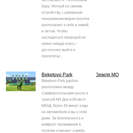
чистом месте – в сосновом
бору. Уютный по своему
устройству, с шикарным
панорамным видом поселок
располагает к себе и зимой,
и летом. Чтобы
насладиться природой не
нужно никуда ехать –
достаточно выйти и
прогулятьс...
Beketovo Park
Земля МО
Beketovo Park удобно
расположен между
Симферопольским шоссе и
трассой М4-Дон в 68 км от
МКАД. Всего 45 минут езды
на автомобиле и вы у себя
дома. За безопасность и
комфорт проживания в
посёлке отвечает служба