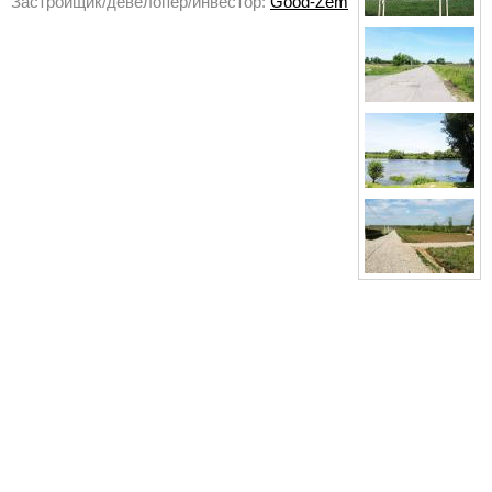
Застройщик/девелопер/инвестор:
Good-Zem