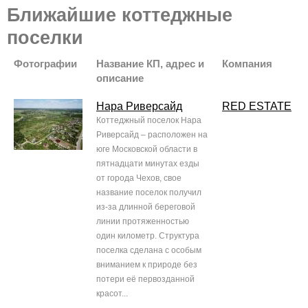
Ближайшие коттеджные
поселки
Фотографии
Название КП, адрес и
Компания
описание
Нара Риверсайд
RED ESTATE
Коттеджный поселок Нара
Риверсайд – расположен на
юге Московской области в
пятнадцати минутах езды
от города Чехов, свое
название поселок получил
из-за длинной береговой
линии протяженностью
один километр. Структура
поселка сделана с особым
вниманием к природе без
потери её первозданной
красот...