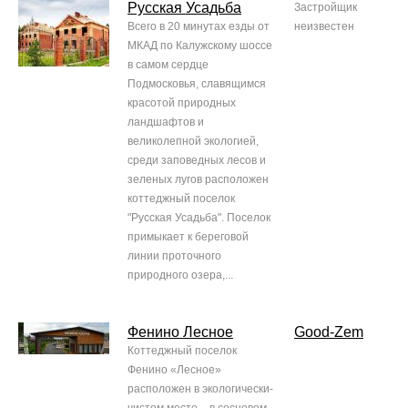
Русская Усадьба
Застройщик
Всего в 20 минутах езды от
неизвестен
МКАД по Калужскому шоссе
в самом сердце
Подмосковья, славящимся
красотой природных
ландшафтов и
великолепной экологией,
среди заповедных лесов и
зеленых лугов расположен
коттеджный поселок
"Русская Усадьба". Поселок
примыкает к береговой
линии проточного
природного озера,...
Фенино Лесное
Good-Zem
Коттеджный поселок
Фенино «Лесное»
расположен в экологически-