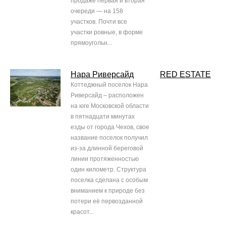
продаже первая и вторая
очереди — на 158
участков. Почти все
участки ровные, в форме
прямоугольн...
Нара Риверсайд
RED ESTATE
Коттеджный поселок Нара
Риверсайд – расположен
на юге Московской области
в пятнадцати минутах
езды от города Чехов, свое
название поселок получил
из-за длинной береговой
линии протяженностью
один километр. Структура
поселка сделана с особым
вниманием к природе без
потери её первозданной
красот...