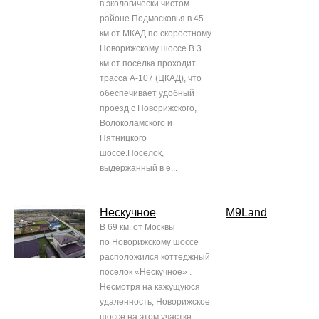
в экологически чистом
районе Подмосковья в 45
км от МКАД по скоростному
Новорижскому шоссе.В 3
км от поселка проходит
трасса А-107 (ЦКАД), что
обеспечивает удобный
проезд с Новорижского,
Волоколамского и
Пятницкого
шоссе.Поселок,
выдержанный в е...
Нескучное
M9Land
В 69 км. от Москвы
по Новорижскому шоссе
расположился коттеджный
поселок «Нескучное» .
Несмотря на кажущуюся
удаленность, Новорижское
шоссе на этом участке