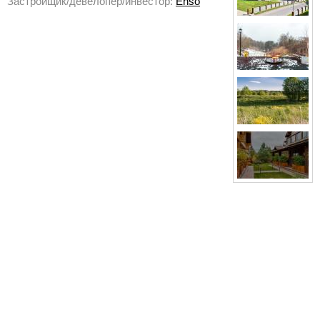
Застройщик/девелопер/инвестор:
Enso