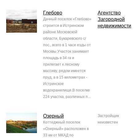
Глебово
Агентство
Загородной
Дачный поселок «Глебово»
недвижимости
строится в Истринском
районе Московской
области, Букаревского с/
пос., всего в 1 часе езды от
Москвы.Участок занимает
площадь в 34 га и
прилегает к лесному
массиву, рядом имеется
пруд, а в 15 километрах -
Истринское
водохранилище.В поселке
224 участка, различных п...
Озерный
Застройщик
Коттеджный поселок
неизвестен
«Озерный» расположен в
33 км от МКАД по