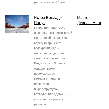
рассчитаны на 87 учас...
Истра Вилладж
Мастер
Парус
Девелопмент
Истра Вилладж Парус —
наш новый стилистический
коттеджный поселок на
берегу Истринского
водохранилища. 70
коттеджей в одном из
самых живописных мест
Подмосковья. Поселок
оснащен всеми
необходимыми
коммуникациями и
обеспечен
инфраструктурой.
Коттеджи площадью 173
кв.м стоят на участках
размеро...