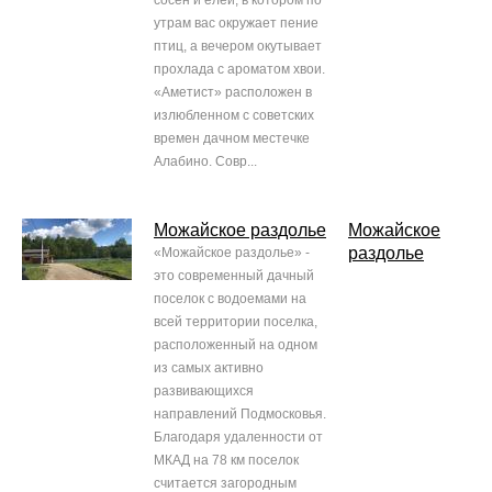
сосен и елей, в котором по
утрам вас окружает пение
птиц, а вечером окутывает
прохлада с ароматом хвои.
«Аметист» расположен в
излюбленном с советских
времен дачном местечке
Алабино. Совр...
Можайское раздолье
Можайское
раздолье
«Можайское раздолье» -
это современный дачный
поселок с водоемами на
всей территории поселка,
расположенный на одном
из самых активно
развивающихся
направлений Подмосковья.
Благодаря удаленности от
МКАД на 78 км поселок
считается загородным