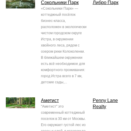
Сокольники Парк
Либро Парк
«Сокольники Парк» —
коттеджный посёлок
бизнес-класса,
расположен в экологически
чистом городском округе
Истра, в окружении
хвойного леса, рядом с
озером реки Колоколенки.
В ближайшем окружении
есть всё необходимое для
комфортного проживания:
город Истра всего в 7 км,
детские сады,...
Аметист
Penny Lane
Realty
"Аметист" это
современный коттеджный
поселок в 30 км от Москвы.
Его окружает густой лес из