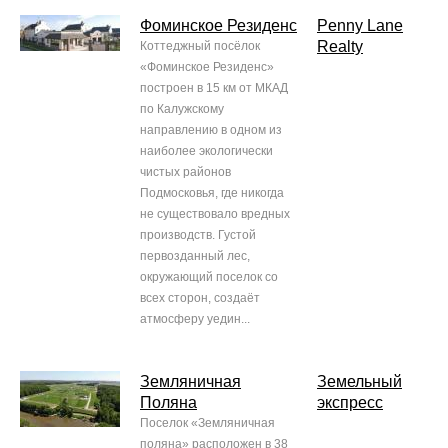
Фоминское Резиденс
Penny Lane
Realty
Коттеджный посёлок
«Фоминское Резиденс»
построен в 15 км от МКАД
по Калужскому
направлению в одном из
наиболее экологически
чистых районов
Подмосковья, где никогда
не существовало вредных
производств. Густой
первозданный лес,
окружающий поселок со
всех сторон, создаёт
атмосферу уедин...
Земляничная
Земельный
Поляна
экспресс
Поселок «Земляничная
поляна» расположен в 38