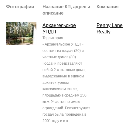
Фотографии
Название КП, адрес и
Компания
описание
Архангельское
Penny Lane
УПДП
Realty
Территория
«Архангельское УПДП»
состоит из госдач (20) и
частных домов (80).
Госдачи представляют
собой 2-х этажные дома,
выдержанные в едином
архитектурном
классическом стиле,
площадью в среднем 250
кв.м. Участки не имеют
ограждений. Реконструкция
госдач была проведена в
2001 году и в н...