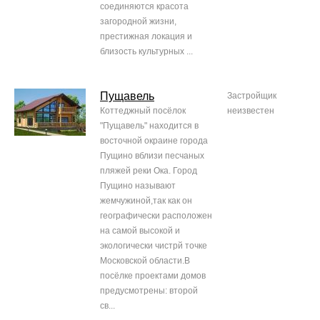
соединяются красота
загородной жизни,
престижная локация и
близость культурных ...
Пущавель
Застройщик
Коттеджный посёлок
неизвестен
"Пущавель" находится в
восточной окраине города
Пущино вблизи песчаных
пляжей реки Ока. Город
Пущино называют
жемчужиной,так как он
географически расположен
на самой высокой и
экологически чистрй точке
Московской области.В
посёлке проектами домов
предусмотрены: второй
св...