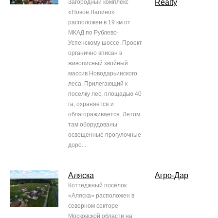
Realty
Загородный комплекс
«Новое Лапино»
расположен в 19 км от
МКАД по Рублево-
Успенскому шоссе. Проект
органично вписан в
живописный хвойный
массив Новодарьинского
леса. Прилегающий к
поселку лес, площадью 40
га, охраняется и
облагораживается. Летом
там оборудованы
освещенные прогулочные
доро...
Аляска
Агро-Дар
Коттеджный посёлок
«Аляска» расположен в
северном секторе
Московской области на