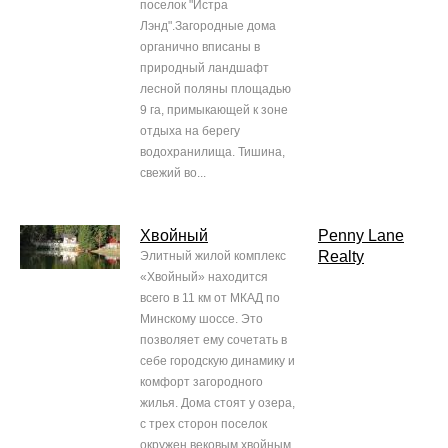
поселок "Истра
Лэнд".Загородные дома
органично вписаны в
природный ландшафт
лесной поляны площадью
9 га, примыкающей к зоне
отдыха на берегу
водохранилища. Тишина,
свежий во...
Хвойный
Penny Lane
Realty
Элитный жилой комплекс
«Хвойный» находится
всего в 11 км от МКАД по
Минскому шоссе. Это
позволяет ему сочетать в
себе городскую динамику и
комфорт загородного
жилья. Дома стоят у озера,
с трех сторон поселок
окружен вековым хвойным