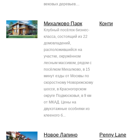
вековых деревьев....
Михалково Парк
Конти
Клубный посёлок бизнес-
класса, состоящий из 22
домовладений,
расположившийся на
участке, окружённом
лесным массивом, рядом с
посёлком Михалково, в 15
минут езды от Москвы по
скоростному Новорижскому
шоссе, в Красногорском
округе Подмосковья, в 9 км
от МКАД. Цены на
двухэтажные особняки из
клееного б...
Новое Лапино
Penny Lane