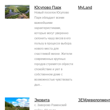
Юсупово Парк
MyLand
Новый поселок Юсупово
Парк обладает всеми
важнейшими
характеристиками,
которые могут уверенно
склонить чашу весов в его
пользу в процессе выбора
нового места для
счастливой жизни. Жители
современных крупных
городов стремятся обрести
спокойствие и уют в
собственном доме с
возможностью чувствовать
дых...
Эковита
ЗЕМдевелопмен
с. Заворово Раменский