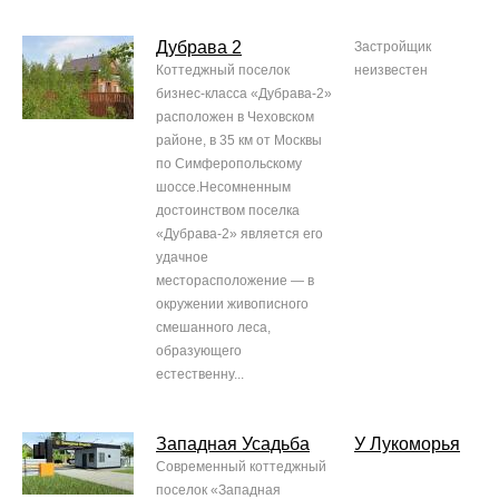
Дубрава 2
Застройщик
Коттеджный поселок
неизвестен
бизнес-класса «Дубрава-2»
расположен в Чеховском
районе, в 35 км от Москвы
по Симферопольскому
шоссе.Несомненным
достоинством поселка
«Дубрава-2» является его
удачное
месторасположение — в
окружении живописного
смешанного леса,
образующего
естественну...
Западная Усадьба
У Лукоморья
Современный коттеджный
поселок «Западная