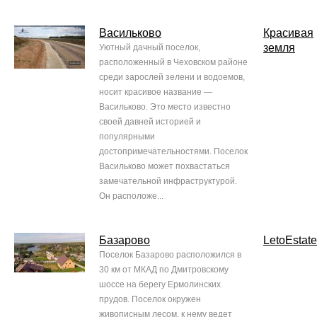
Васильково
Красивая
земля
Уютный дачный поселок,
расположенный в Чеховском районе
среди зарослей зелени и водоемов,
носит красивое название —
Васильково. Это место известно
своей давней историей и
популярными
достопримечательностями. Поселок
Васильково может похвастаться
замечательной инфраструктурой.
Он расположе...
Базарово
LetoEstate
Поселок Базарово расположился в
30 км от МКАД по Дмитровскому
шоссе на берегу Ермолинских
прудов. Поселок окружен
живописным лесом, к нему ведет