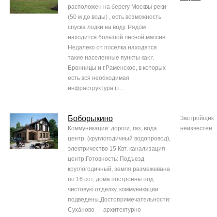
расположен на берегу Москвы реки
(50 м до воды) , есть возможность
спуска лодки на воду. Рядом
находится большой лесной массив.
Недалеко от поселка находятся
такие населенные пункты как г.
Бронницы и г.Раменское, в которых
есть вся необходимая
инфраструктура (т...
Боборыкино
Застройщик
Коммуникации: дороги, газ, вода
неизвестен
центр. (круглогодичный водопровод),
электричество 15 Квт. канализация
центр.Готовность: Подъезд
круглогодичный, земля размежевана
по 16 сот, дома построены под
чистовую отделку, коммуникации
подведены.Достопримечательности:
Суха́ново — архитектурно-