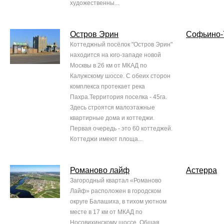
художественны...
Остров Эрин
Софьино-
Коттеджный посёлок "Остров Эрин"
находится на юго-западе новой
Москвы в 26 км от МКАД по
Калужскому шоссе. С обеих сторон
комплекса протекает река
Пахра.Территория поселка - 45га.
Здесь строятся малоэтажные
квартирные дома и коттеджи.
Первая очередь - это 60 коттеджей.
Коттеджи имеют площа...
Романово лайф
Астерра
Загородный квартал «Романово
Лайф» расположен в городском
округе Балашиха, в тихом уютном
месте в 17 км от МКАД по
Носовихинскому шоссе. Общая