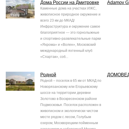
Дома России на Дмитровке
Adamov 
Каменные дома на участках ИЖС,
живописное природное окружение и
всего 23 км до МКАД/
Инфраструктура и окружение самое
благоприятное — это горнолыжные
и спортивно-развлекательные парки
«Яхрома» и «Волен», Московский
международный яхтенный клуб
«Спартак», соб...
Родной
ДОМОВЕ
Родной – поселок в 65 км от МКАД по
Новорязанскому или Егорьевскому
шоссе на территории деревни
Золотово в Воскресенском районе
Подмосковья. Поселок расположен в
живописном и экологически чистом
месте рядом с лесом, Голубым
озером, Москворецким пойменным