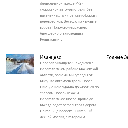
федеральной трассе М-2 -
скоростной автомагистрали без
населенных пунктов, светофоров и
перекрестков. Вестфалия - южные
ворота Приокско-террасного
биосферного заповедника.
Реликтовый...
Иванцево
Родные З
Поселок "Иванцево" находится в
Волоколамском районе Московской
области, всего 40 минут езды от
МКАД по автомагистрали Новая
Рига. До него удобно добираться по
трассам Новорижское и
Волоколамское шоссе, прямо до
въезда ведет асфальтовая дорога.
По границе поселка - шикарный
лесной массив, в котором м...