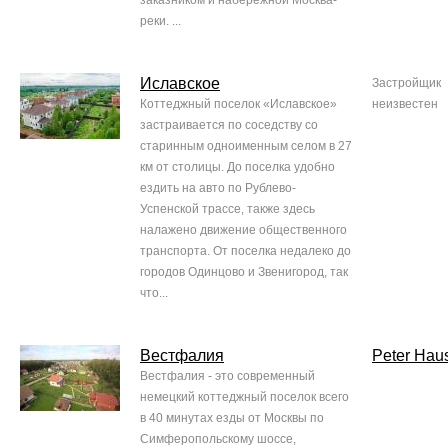
заказником и набережной Москва-
реки. ...
Иславское
Застройщик
Коттеджный поселок «Иславское»
неизвестен
застраивается по соседству со
старинным одноименным селом в 27
км от столицы. До поселка удобно
ездить на авто по Рублево-
Успенской трассе, также здесь
налажено движение общественного
транспорта. От поселка недалеко до
городов Одинцово и Звенигород, так
что...
Вестфалия
Peter Hau
Вестфалия - это современный
немецкий коттеджный поселок всего
в 40 минутах езды от Москвы по
Симферопольскому шоссе,