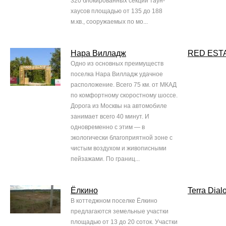
320 блокированных секций таун-
хаусов площадью от 135 до 188
м.кв., сооружаемых по мо...
Нара Вилладж
RED EST
Одно из основных преимуществ
поселка Нара Вилладж удачное
расположение. Всего 75 км. от МКАД
по комфортному скоростному шоссе.
Дорога из Москвы на автомобиле
занимает всего 40 минут. И
одновременно с этим — в
экологически благоприятной зоне с
чистым воздухом и живописными
пейзажами. По границ...
Ёлкино
Terra Dial
В коттеджном поселке Ёлкино
предлагаются земельные участки
площадью от 13 до 20 соток. Участки