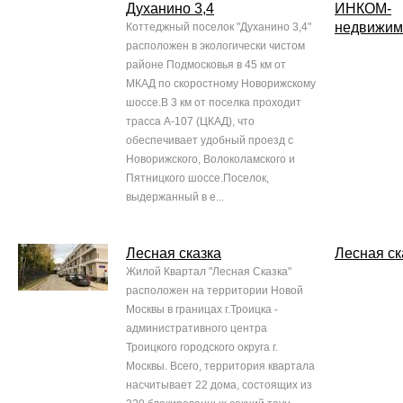
Духанино 3,4
ИНКОМ-
недвижим
Коттеджный поселок "Духанино 3,4"
расположен в экологически чистом
районе Подмосковья в 45 км от
МКАД по скоростному Новорижскому
шоссе.В 3 км от поселка проходит
трасса А-107 (ЦКАД), что
обеспечивает удобный проезд с
Новорижского, Волоколамского и
Пятницкого шоссе.Поселок,
выдержанный в е...
Лесная сказка
Лесная ск
Жилой Квартал "Лесная Сказка"
расположен на территории Новой
Москвы в границах г.Троицка -
административного центра
Троицкого городского округа г.
Москвы. Всего, территория квартала
насчитывает 22 дома, состоящих из