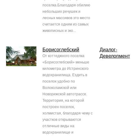
поселка.Благодаря обилию
небольших речушек и
лесных массивов это место
считается одним из самых
живописных и эко...
Борисоглебский
Диалог-
Девелопмент
От коттеджного поселка
«Борисоглебский» меньше
километра до Истринского
водохранилища. Ездить в
поселок удобно по
Волоколамской или
Новорижской автотрассе.
Территория, на которой
построен поселок,
холмистая, благодаря чему с
участков открываются
отличные виды на
водохранилище и