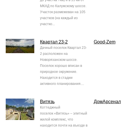
до участка 7км) и в 35 км от
МКАД по Калужскому шоссе.
Участок размежеван на 105
участков (на каждый из
участко...
Квартал 23-2
Good-Zem
Дачный поселок Квартал 23-
2 расположен на
Новорязанском шоссе.
Поселок хорошо вписан в
природное окружение.
Находится в стадии
активного планирования....
Витязь
ДомАрсенал
Коттеджный
поселок «Витязь» – элитный
жилой комплекс, что
находится почти на въезде в