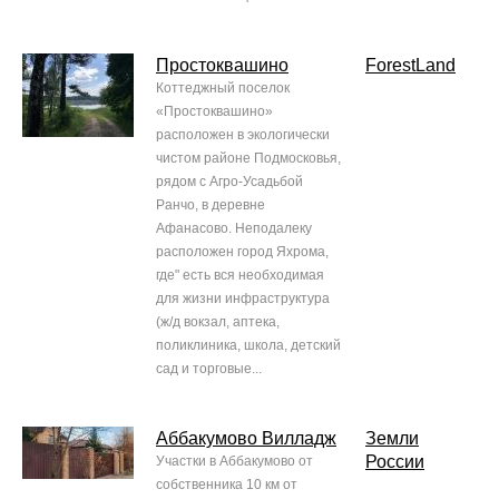
Простоквашино
ForestLand
Коттеджный поселок
«Простоквашино»
расположен в экологически
чистом районе Подмосковья,
рядом с Агро-Усадьбой
Ранчо, в деревне
Афанасово. Неподалеку
расположен город Яхрома,
где" есть вся необходимая
для жизни инфраструктура
(ж/д вокзал, аптека,
поликлиника, школа, детский
сад и торговые...
Аббакумово Вилладж
Земли
России
Участки в Аббакумово от
собственника 10 км от