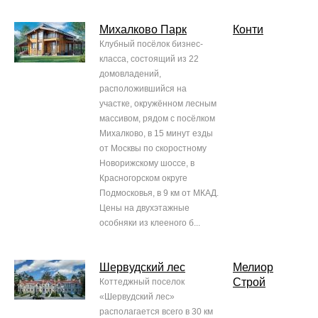
Михалково Парк
Конти
Клубный посёлок бизнес-
класса, состоящий из 22
домовладений,
расположившийся на
участке, окружённом лесным
массивом, рядом с посёлком
Михалково, в 15 минут езды
от Москвы по скоростному
Новорижскому шоссе, в
Красногорском округе
Подмосковья, в 9 км от МКАД.
Цены на двухэтажные
особняки из клееного б...
Шервудский лес
Мелиор
Строй
Коттеджный поселок
«Шервудский лес»
располагается всего в 30 км