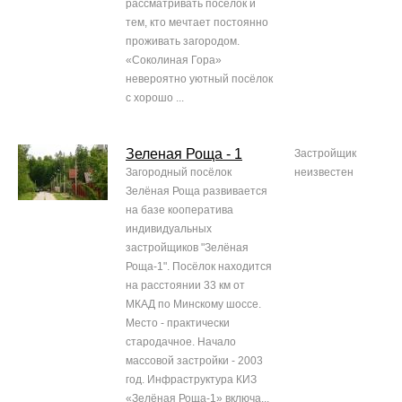
рассматривать посёлок и
тем, кто мечтает постоянно
проживать загородом.
«Соколиная Гора»
невероятно уютный посёлок
с хорошо ...
Зеленая Роща - 1
Застройщик
Загородный посёлок
неизвестен
Зелёная Роща развивается
на базе кооператива
индивидуальных
застройщиков "Зелёная
Роща-1". Посёлок находится
на расстоянии 33 км от
МКАД по Минскому шоссе.
Место - практически
стародачное. Начало
массовой застройки - 2003
год. Инфраструктура КИЗ
«Зелёная Роща-1» включа...