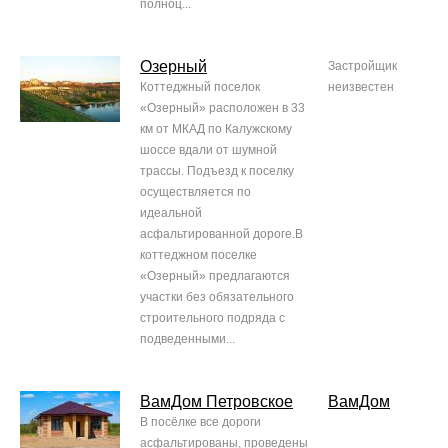
полноц...
Озерный
Застройщик
Коттеджный поселок
неизвестен
«Озерный» расположен в 33
км от МКАД по Калужскому
шоссе вдали от шумной
трассы. Подъезд к поселку
осуществляется по
идеальной
асфальтированной дороге.В
коттеджном поселке
«Озерный» предлагаются
участки без обязательного
строительного подряда с
подведенными...
ВамДом Петровское
ВамДом
В посёлке все дороги
асфальтированы, проведены