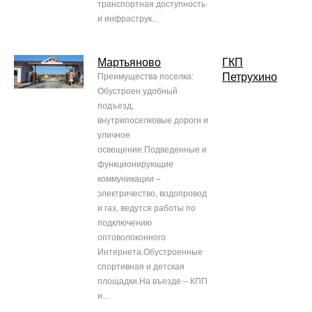
транспортная доступность
и инфраструк...
Мартьяново
ГКП
Петрухино
Преимущества поселка:
Обустроен удобный
подъезд,
внутрипоселковые дороги и
уличное
освещение.Подведенные и
функционирующие
коммуникации –
электричество, водопровод
и газ, ведутся работы по
подключению
оптоволоконного
Интернета.Обустроенные
спортивная и детская
площадки.На въезде – КПП
и...