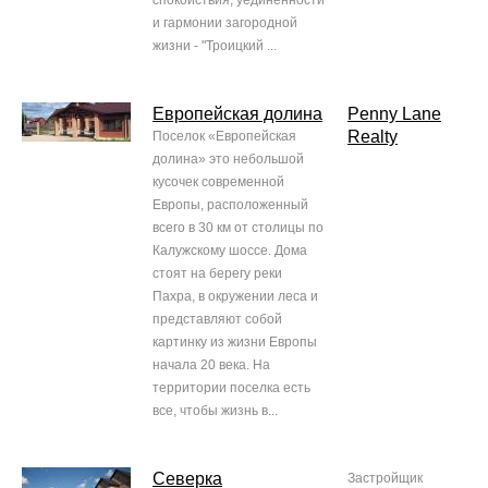
спокойствия, уединенности
и гармонии загородной
жизни - "Троицкий ...
Европейская долина
Penny Lane
Realty
Поселок «Европейская
долина» это небольшой
кусочек современной
Европы, расположенный
всего в 30 км от столицы по
Калужскому шоссе. Дома
стоят на берегу реки
Пахра, в окружении леса и
представляют собой
картинку из жизни Европы
начала 20 века. На
территории поселка есть
все, чтобы жизнь в...
Северка
Застройщик