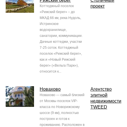
Рижский берег
Столичный
проект
Коттеджный поселок
«Рижский берег» – до
МКАД 66 км, река Нудоль,
Истринское
водохранилище,
санатории, коммуникации.
Дачные коттеджи, участки
7-25 соток. Коттеджный
поселок «Рижский берег»,
как и «Новый Рижский
берег» («Вельга Парк»),
относится к...
Новахово
Агентство
элитной
Новахово — самый близкий
недвижимости
от Москвы поселок VIP-
TWEED
класса по Новорижскому
шоссе (9 км), полностью
построен и готов к
проживанию. Расположен в