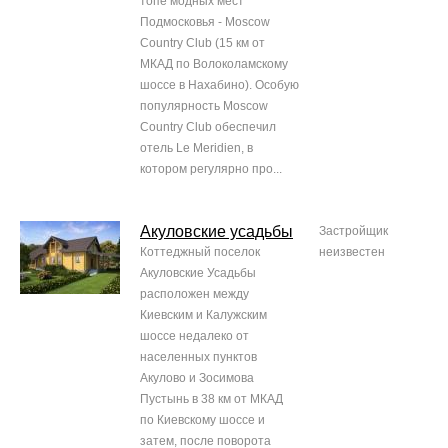
топе модных мест
Подмосковья - Moscow
Country Club (15 км от
МКАД по Волоколамскому
шоссе в Нахабино). Особую
популярность Moscow
Country Club обеспечил
отель Le Meridien, в
котором регулярно про...
Акуловские усадьбы
Застройщик
Коттеджный поселок
неизвестен
Акуловские Усадьбы
расположен между
Киевским и Калужским
шоссе недалеко от
населенных пунктов
Акулово и Зосимова
Пустынь в 38 км от МКАД
по Киевскому шоссе и
затем, после поворота