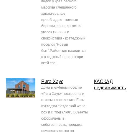
водой у края лесного
массива смешанного
характера, где
преобладают нежные
березки, располагается
уголок тишины и
спокойствия - коттеджный
поселок "Новый
быт".Район, где находится
коттеджный поселок при
всей сво...
Рига Хаус
КАСКАД
недвижимость
Дома в клубном поселке
«Рига Хаус» построены и
готовы к заселению. Есть
коттеджи с отделкой white
box и с "под ключ". Объекты
оформлены в
собственность, продажа
осуществляется по