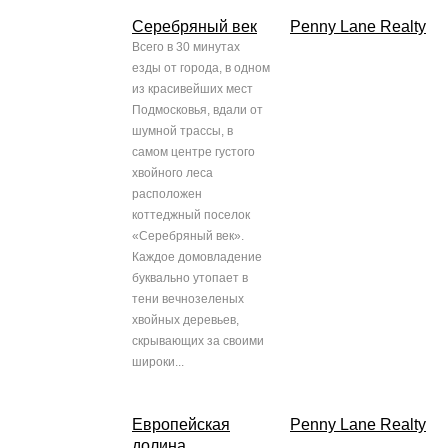
Серебряный век
Penny Lane Realty
Всего в 30 минутах
езды от города, в одном
из красивейших мест
Подмосковья, вдали от
шумной трассы, в
самом центре густого
хвойного леса
расположен
коттеджный поселок
«Серебряный век».
Каждое домовладение
буквально утопает в
тени вечнозеленых
хвойных деревьев,
скрывающих за своими
широки...
Европейская
Penny Lane Realty
долина