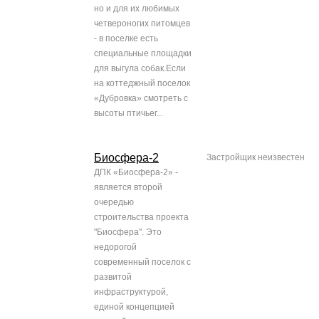
но и для их любимых
четвероногих питомцев
- в поселке есть
специальные площадки
для выгула собак.Если
на коттеджный поселок
«Дубровка» смотреть с
высоты птичьег...
Биосфера-2
Застройщик неизвестен
ДПК «Биосфера-2» -
является второй
очередью
строительства проекта
"Биосфера". Это
недорогой
современный поселок с
развитой
инфраструктурой,
единой концепцией