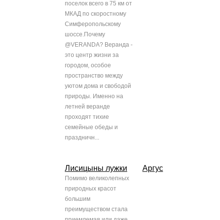
поселок всего в 75 км от
МКАД по скоростному
Симферопольскому
шоссе.Почему
@VERANDA? Веранда -
это центр жизни за
городом, особое
пространство между
уютом дома и свободой
природы. Именно на
летней веранде
проходят тихие
семейные обеды и
праздничн...
Лисицыны лужки
Аргус
Помимо великолепных
природных красот
большим
преимуществом стала
приемлемая или даже