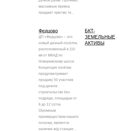
ручной рубки. Прочные,
массивные бревна
придают чувство те...
Федцово
БКТ-
ЗЕМЕЛЬНЫЕ
ДП «Федцово» – это
АКТИВЫ
новый дачный посёлок,
расположенный в 110
км от МКАД по
Новорижскому шоссе.
Концепция посёлка
предусматривает
продажу 50 участков
под дачное
строительство без
подряда, площадью от
6 до 12 соток.
Огромным
преимуществом нашего
поселка, является
наличие ж/д станции ...