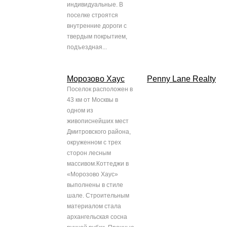
индивидуальные. В
поселке строятся
внутренние дороги с
твердым покрытием,
подъездная...
Морозово Хаус
Penny Lane Realty
Поселок расположен в
43 км от Москвы в
одном из
живописнейших мест
Дмитровского района,
окруженном с трех
сторон лесным
массивом.Коттеджи в
«Морозово Хаус»
выполнены в стиле
шале. Строительным
материалом стала
архангельская сосна