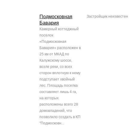
Подмосковная
Застройщик неизвестен
Бавария
Камерный коттеджный
поселок
«Подмосковная
Бавария» расположен в
25 км от МКАД по
Калужскому шоссе,
возле реки, со всех
сторон вплотную к нему
подступает хвойный
лес. Площадь поселка
составляет лишь 4 га,
на которых
расположены всего 28
домовладений, что
позволило создать в КП
"Подмосковн...