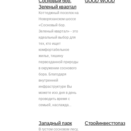
Сосновый бор.
GOOD WOOD
Зеленый квартал
Коттеджный поселок на
Новорязанском шоссе
«Сосновый бор.
Зеленый квартал» - это
идеальный выбор для
тех, кто ищет
комфортабельное
жилье, тишину
первозданной природы
в окружении соснового
бора. Благодаря
внутренней
инфраструктуре Вы
можете изо дня в день
проводить время с
семьей, наслажда...
Западный парк
Стройинвесттопаз
В густом сосновом лесу,