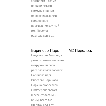
застройки и всеми
необходимыми
коммуникациями,
обеспечивающими
комфортное
проживание круглый
год. Поселок
расположен в р...
Бариново-Парк
М2-Подольск
Недалеко от Москвы, в
уютном, тихом местечке
в окружении леса
расположился поселок
Бариново парк.
Впоселке Бариново
Парк на скоростном
Симферопольском
шоссе (трасса М-2
Крым) всего в 20
минутах езды от