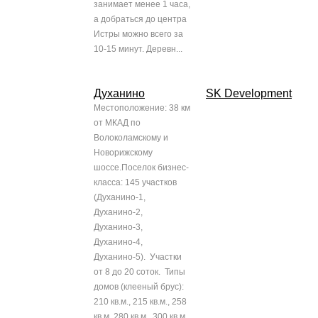
занимает менее 1 часа,
а добраться до центра
Истры можно всего за
10-15 минут. Деревн...
Духанино
SK Development
Местоположение: 38 км
от МКАД по
Волоколамскому и
Новорижскому
шоссе.Поселок бизнес-
класса: 145 участков
(Духанино-1,
Духанино-2,
Духанино-3,
Духанино-4,
Духанино-5). Участки
от 8 до 20 соток. Типы
домов (клееный брус):
210 кв.м., 215 кв.м., 258
кв.м, 280 кв.м., 300 кв.м.