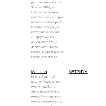
располагается всего в
30 км от МКАД по
Симферопольскому ш.
в вековом лесу, который
бережно огибает река
Рожайка. Концепция
коттеджного поселка
«Шервудский лес»
объединяет в себе
доступность эконом
класса, комфорт бизнес
класса, качество ст...
Маслово
МЕТРИУМ
Клубный элитный
поселок Маслово, где
можно подобрать
жилье на любой вкус:
готовый коттедж, куда
можно въехать и жить,