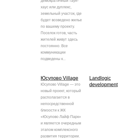
демократичный таун-
хаус или дуплекс,
земельный участок, где
будет возведено жилье
по вашему проекту.
Поселок готов, часть
жителей живут здесь
постоянно. Все
коммуникации
подведены к...
Юсупово Village
Landlogic
development
Юсупово Village — это
новый проект, который
располагается в
непосредственной
близости к ЖК
«Юсупово Лайф Парк»
и является очередным
этапом комплексного
развития территории.