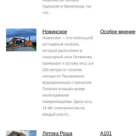
недалеко до городов
Одинцово и Звенигород, так
что...
Новинское
Особое мнение
Новинское — это небольшой
коттеджный посёлок,
который расположен в
санаторной зоне Литвиново,
примыкает к густому лесу, а в
200 метрах от поселка
находится Ташировское
водохранилище с причалом.
Посёлок оснащён всеми
необходимыми
коммуникациями. Здесь есть
15 кВт электричества на
каждый участо...
Летова Роща
А101