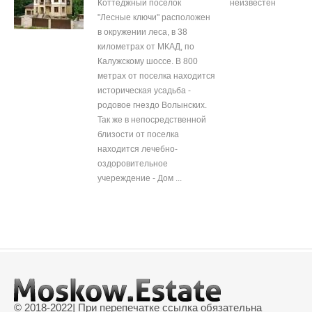
Коттеджный поселок
неизвестен
"Лесные ключи" расположен
в окружении леса, в 38
километрах от МКАД, по
Калужскому шоссе. В 800
метрах от поселка находится
историческая усадьба -
родовое гнездо Волынских.
Так же в непосредственной
близости от поселка
находится лечебно-
оздоровительное
учереждение - Дом ...
© 2018-2022
|
При перепечатке ссылка обязательна