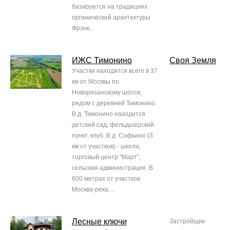
базируется на традициях
органической архитектуры
Фрэнк...
ИЖС Тимонино
Своя Земля
Участки находятся всего в 37
км от Москвы по
Новорязанскому шоссе,
рядом с деревней Тимонино.
В д. Тимонино находится
детский сад, фельдшерский
пункт, клуб. В д. Софьино (3
км от участков) - школа,
торговый центр "Март",
сельская администрация. В
600 метрах от участков
Москва-река....
Лесные ключи
Застройщик