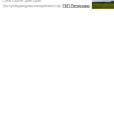
Срок сдачи: дом сдан
Застройщик/девелопер/инвестор:
ГКП Петрухино