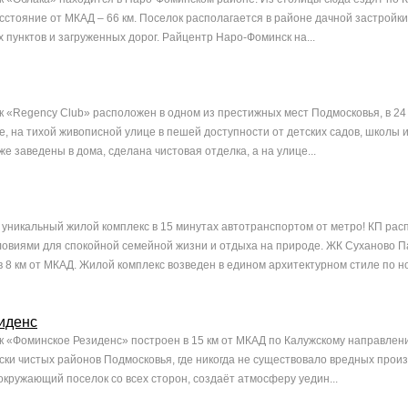
сстояние от МКАД – 66 км. Поселок располагается в районе дачной застройки
 пунктов и загруженных дорог. Райцентр Наро-Фоминск на...
 «Regency Club» расположен в одном из престижных мест Подмосковья, в 24
, на тихой живописной улице в пешей доступности от детских садов, школы и
е заведены в дома, сделана чистовая отделка, а на улице...
о уникальный жилой комплекс в 15 минутах автотранспортом от метро! КП рас
овиями для спокойной семейной жизни и отдыха на природе. ЖК Суханово П
 8 км от МКАД. Жилой комплекс возведен в едином архитектурном стиле по но
иденс
 «Фоминское Резиденс» построен в 15 км от МКАД по Калужскому направлени
ски чистых районов Подмосковья, где никогда не существовало вредных произ
окружающий поселок со всех сторон, создаёт атмосферу уедин...