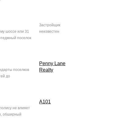
Застройщик
ому шоссе или 31
неизвестен
отеджный поселок
Penny Lane
Realty
ндарты поселков
тей до
А101
полису не влияет
мы, обширный