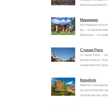
железнодорожной ст
Манихино
Коттеджный поселок
км — по Волоколамс
Манихино - это комф
Старая Рига
«Старая Рига» – с
бизнес-класса. Пос
ландшафтного дизай
Кронбург
Квартал таунхаусов
на экологические х
лесной массив, абсо