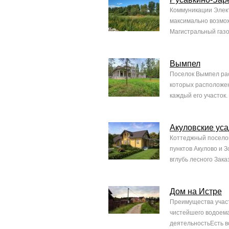
Коммуникации Элект
максимально возмо
Магистральный газо
Вымпел
Поселок Вымпел рас
которых расположен
каждый его участок
Акуловские ус
Коттеджный поселок
пунктов Акулово и З
вглубь лесного Зака
Дом на Истре
Преимущества участ
чистейшего водоем
деятельностьЕсть в