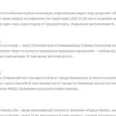
тся особенная клубная атмосфера, когда живущие рядом люди разделяют об
т право каждого на уединение. На территории LAKE CLUB ничто не должно 
х здесь часы и дни отдыха от городской суеты. Уникальное расположение И..
s
ть к столице — всего 15 километров по Новорижскому, Рублево-Успенскому и
zlanovo Villas» отличается прекрасным природным окружением — свой выход
чистыми речками. В тоже время, жителям доступ...
с
«Покровский лес» находится в 8 км от города Московского. В нем есть полик
ы, театр и бассейн.В трех километрах от города (по Киевскому шоссе) постр
ении МКАД с Калужским шоссе расположен комплек...
лгаково Life» - вновь образованный поселок от компании «Родные Земли», р
и от Москвы - всего 27 км. Несомненный плюс проекта - шаговая доступност