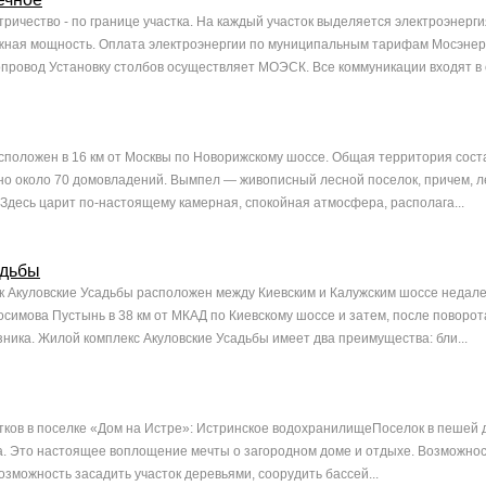
ричество - по границе участка. На каждый участок выделяется электроэнергия
жная мощность. Оплата электроэнергии по муниципальным тарифам Мосэнер
провод Установку столбов осуществляет МОЭСК. Все коммуникации входят в с
положен в 16 км от Москвы по Новорижскому шоссе. Общая территория соста
о около 70 домовладений. Вымпел — живописный лесной поселок, причем, 
. Здесь царит по-настоящему камерная, спокойная атмосфера, располага...
адьбы
 Акуловские Усадьбы расположен между Киевским и Калужским шоссе недале
осимова Пустынь в 38 км от МКАД по Киевскому шоссе и затем, после поворот
зника. Жилой комплекс Акуловские Усадьбы имеет два преимущества: бли...
ков в поселке «Дом на Истре»: Истринское водохранилищеПоселок в пешей 
а. Это настоящее воплощение мечты о загородном доме и отдыхе. Возможно
озможность засадить участок деревьями, соорудить бассей...