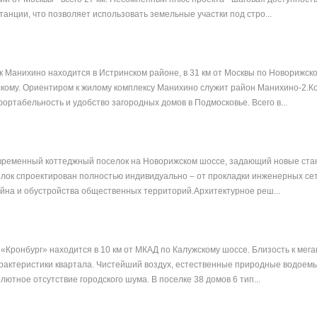
анции, что позволяет использовать земельные участки под стро...
 Манихино находится в Истринском районе, в 31 км от Москвы по Новорижск
кому. Ориентиром к жилому комплексу Манихино служит район Манихино-2.К
ортабельность и удобство загородных домов в Подмосковье. Всего в...
овременный коттеджный поселок на Новорижском шоссе, задающий новые ста
елок спроектирован полностью индивидуально – от прокладки инженерных се
на и обустройства общественных территорий.Архитектурное реш...
 «Кронбург» находится в 10 км от МКАД по Калужскому шоссе. Близость к мега
арактеристики квартала. Чистейший воздух, естественные природные водое
лютное отсутствие городского шума. В поселке 38 домов 6 тип...