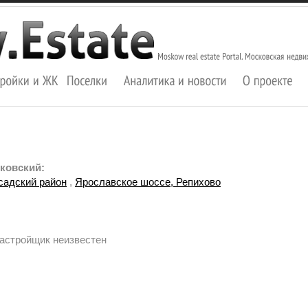
ковский:
садский район
,
Ярославское шоссе, Репихово
Застройщик неизвестен