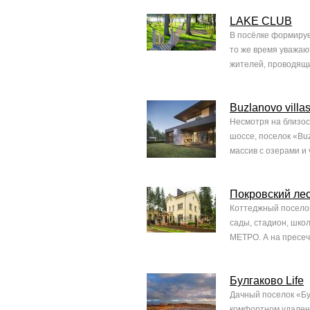
LAKE CLUB
В посёлке формируе
то же время уважаю
жителей, проводящи
Buzlanovo villa
Несмотря на близос
шоссе, поселок «Bu
массив с озерами и 
Покровский ле
Коттеджный поселок 
сады, стадион, школ
МЕТРО. А на пресеч
Булгаково Life
Дачный поселок «Бу
комфортном удалени