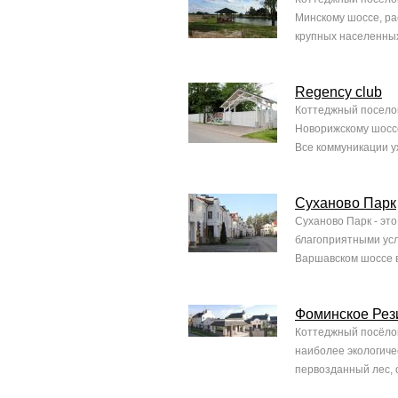
Минскому шоссе, ра
крупных населенных
Regency club
Коттеджный поселок
Новорижскому шоссе
Все коммуникации уж
Суханово Парк
Суханово Парк - эт
благоприятными усл
Варшавском шоссе в
Фоминское Рез
Коттеджный посёлок
наиболее экологиче
первозданный лес, 