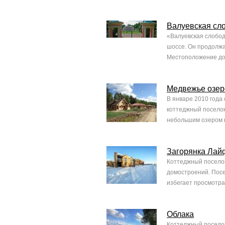
Валуевская сл
«Валуевская слобод
шоссе. Он продолжа
Местоположение дом
Медвежье озер
В январе 2010 года
коттеджный поселок
небольшим озером в
Загорянка Лай
Коттеджный поселок
домостроений. Посе
избегает просмотра 
Облака
Коттеджный поселок