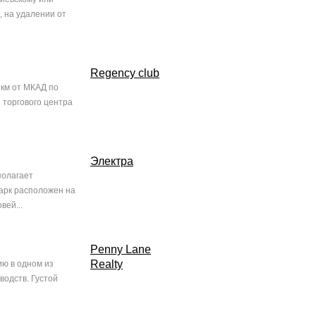
, на удалении от
Regency club
 км от МКАД по
 торгового центра
Электра
полагает
арк расположен на
вей...
Penny Lane
Realty
ю в одном из
водств. Густой