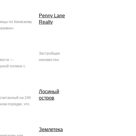
Penny Lane
Realty
лицы по Киевскому
еревни».
Застройщик
имости —
неизвестен
орной поляне с
Лосиный
остров
считанный на 240
ном порядке, что
Землетека
иевскому или