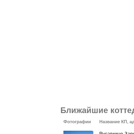
Ближайшие котте
Фотографии
Название КП, а
Русавкино-Зар