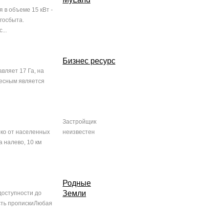
 в объеме 15 кВт -
госбыта.
...
Бизнес ресурс
вляет 17 Га, на
лесным является
Застройщик
ко от населенных
неизвестен
а налево, 10 км
Родные
Земли
доступности до
сть пропискиЛюбая