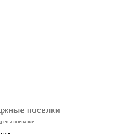
джные поселки
дрес и описание
ечное