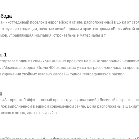
обода
а» - коттеджный поселок в европейском стиле, расположенный в 15 км от сто
ет лучшие традиции, начатые дизайнерами и архитекторами «Бельгийской д
ов, управляющая компания, строительные материалы и т...
о-1
 стартовал один из самых уникальных проектов на рынке загородной недвиж
 «Медвежье озеро». Около 400 земельных участков расположились на прост
 окружении хвойных вековых лесов.Выгодное географическое распол...
ф
 «Загорянка Лайф» — новый проект группы компаний «Лосиный остров», рас
лок выполненном в едином современном стиле. Дома расположены в шахмат
«окна в окна», дает отличный о...
 «Облака» находится в Наро-Фоминском районе. Из столицы сюда ездят по К