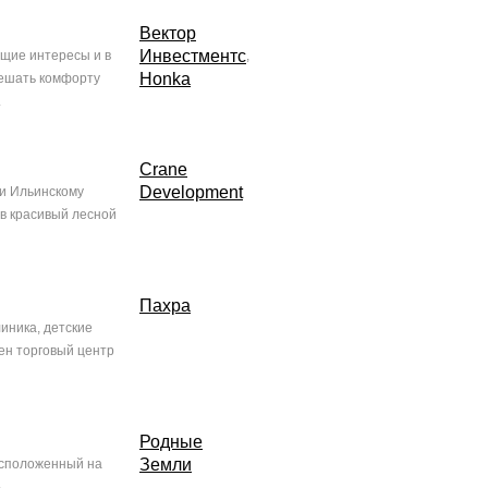
Вектор
Инвестментс
щие интересы и в
,
Honka
мешать комфорту
.
Crane
Development
ли Ильинскому
 в красивый лесной
Пахра
линика, детские
оен торговый центр
Родные
Земли
асположенный на
ь