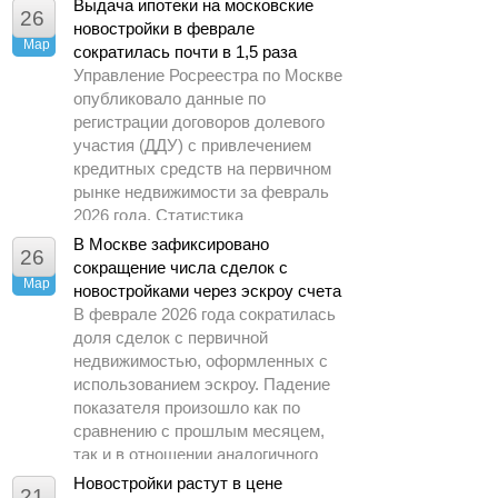
Выдача ипотеки на московские
26
Москве.
новостройки в феврале
Мар
сократилась почти в 1,5 раза
Управление Росреестра по Москве
опубликовало данные по
регистрации договоров долевого
участия (ДДУ) с привлечением
кредитных средств на первичном
рынке недвижимости за февраль
2026 года. Статистика
демонстрирует заметное
В Москве зафиксировано
26
охлаждение спроса по сравнению
сокращение числа сделок с
Мар
с предыдущими периодами.
новостройками через эскроу счета
В феврале 2026 года сократилась
доля сделок с первичной
недвижимостью, оформленных с
использованием эскроу. Падение
показателя произошло как по
сравнению с прошлым месяцем,
так и в отношении аналогичного
периода 2025 года.
Новостройки растут в цене
21