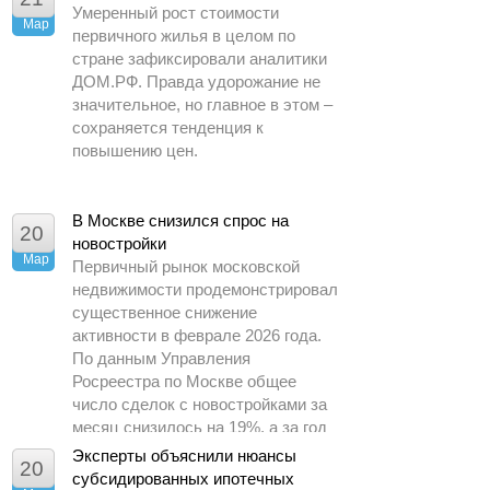
Умеренный рост стоимости
Мар
первичного жилья в целом по
стране зафиксировали аналитики
ДОМ.РФ. Правда удорожание не
значительное, но главное в этом –
сохраняется тенденция к
повышению цен.
В Москве снизился спрос на
20
новостройки
Мар
Первичный рынок московской
недвижимости продемонстрировал
существенное снижение
активности в феврале 2026 года.
По данным Управления
Росреестра по Москве общее
число сделок с новостройками за
месяц снизилось на 19%, а за год
– почти в 1,5 раза.
Эксперты объяснили нюансы
20
субсидированных ипотечных