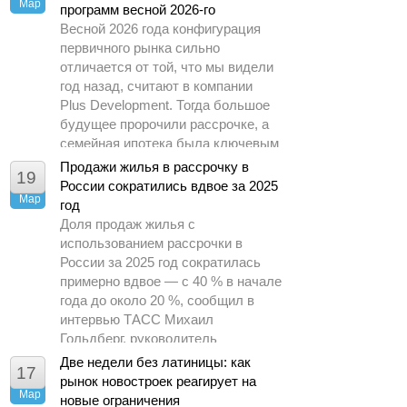
Мар
программ весной 2026-го
Весной 2026 года конфигурация
первичного рынка сильно
отличается от той, что мы видели
год назад, считают в компании
Plus Development. Тогда большое
будущее пророчили рассрочке, а
семейная ипотека была ключевым
драйвером спроса.
Продажи жилья в рассрочку в
19
России сократились вдвое за 2025
Мар
год
Доля продаж жилья с
использованием рассрочки в
России за 2025 год сократилась
примерно вдвое — с 40 % в начале
года до около 20 %, сообщил в
интервью ТАСС Михаил
Гольдберг, руководитель
аналитического центра ДОМ.РФ.
Две недели без латиницы: как
17
рынок новостроек реагирует на
Мар
новые ограничения