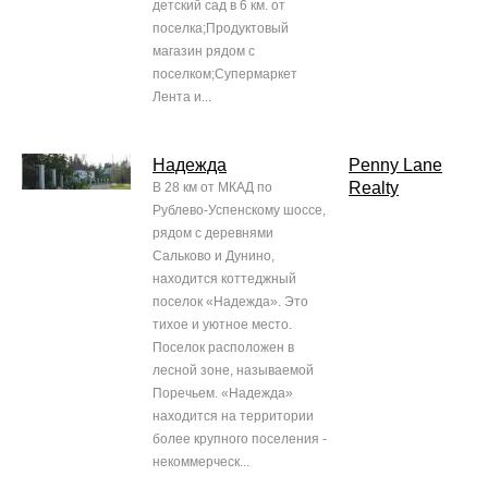
детский сад в 6 км. от
поселка;Продуктовый
магазин рядом с
поселком;Супермаркет
Лента и...
Надежда
Penny Lane
Realty
В 28 км от МКАД по
Рублево-Успенскому шоссе,
рядом с деревнями
Сальково и Дунино,
находится коттеджный
поселок «Надежда». Это
тихое и уютное место.
Поселок расположен в
лесной зоне, называемой
Поречьем. «Надежда»
находится на территории
более крупного поселения -
некоммерческ...