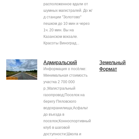
расположенное вдали от
шумных магистралей. До ж/
д станции "Золотово"
пешком до 10 мин и через
1ч. 20 мин. Вы на
Казанском вокзале.
Красоты Виноград...
Адмиральский
Земельный
Формат
Информация о посёлке:
Минимальная стоимость
участка 2 700 000
р.;Магистральный
газопровод;Поселок на
берегу Пяловского
водохранилища;Асфальт
до въезда в
поселок;Конноспортивный
клуб в шаговой
доступности;Школа и