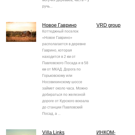
могучих деревьев, часть – у
ручь...
Новое Гаврино
VRD group
Коттеджный поселок
«Новое Гаврино»
располагается в деревне
Гаврино, которая
находится в 2 км от
Павловского Посада и в 58
км от МКАД. Дорога по
Горьковскому или
Носовихинскому шоссе
займет около часа. Можно
добираться по железной
дороге от Курского вокзала
до станции Павловский
Посад, а ...
Villa Links
ИНКОМ-