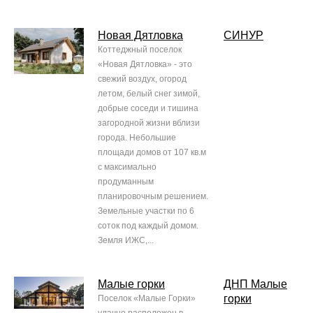
Новая Дятловка
СИНУР
Коттеджный поселок
«Новая Дятловка» - это
свежий воздух, огород
летом, белый снег зимой,
добрые соседи и тишина
загородной жизни вблизи
города. Небольшие
площади домов от 107 кв.м
с максимально
продуманным
планировочным решением.
Земельные участки по 6
соток под каждый домом.
Земля ИЖС,...
Малые горки
ДНП Малые
горки
Поселок «Малые Горки»