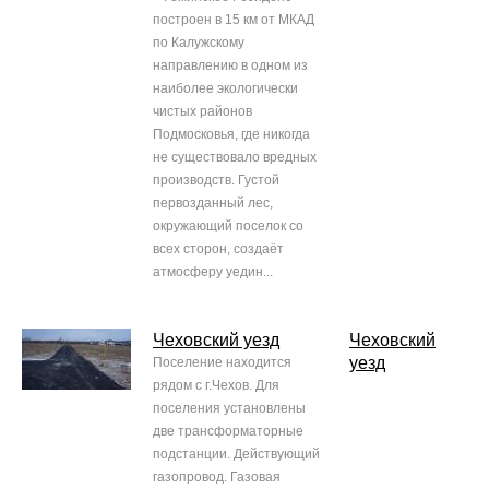
построен в 15 км от МКАД
по Калужскому
направлению в одном из
наиболее экологически
чистых районов
Подмосковья, где никогда
не существовало вредных
производств. Густой
первозданный лес,
окружающий поселок со
всех сторон, создаёт
атмосферу уедин...
Чеховский уезд
Чеховский
уезд
Поселение находится
рядом с г.Чехов. Для
поселения установлены
две трансформаторные
подстанции. Действующий
газопровод. Газовая