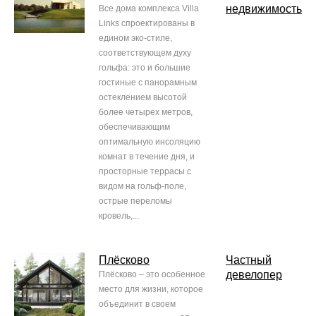
недвижимость
Все дома комплекса Villa
Links спроектированы в
едином эко-стиле,
соответствующем духу
гольфа: это и большие
гостиные с панорамным
остеклением высотой
более четырех метров,
обеспечивающим
оптимальную инсоляцию
комнат в течение дня, и
просторные террасы с
видом на гольф-поле,
острые переломы
кровель,...
Плёсково
Частный
девелопер
Плёсково – это особенное
место для жизни, которое
объединит в своем