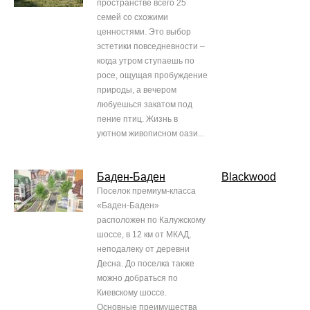
пространстве всего 25
семей со схожими
ценностями. Это выбор
эстетики повседневности –
когда утром ступаешь по
росе, ощущая пробуждение
природы, а вечером
любуешься закатом под
пение птиц. Жизнь в
уютном живописном оази...
Баден-Баден
Blackwood
Поселок премиум-класса
«Баден-Баден»
расположен по Калужскому
шоссе, в 12 км от МКАД,
неподалеку от деревни
Десна. До поселка также
можно добраться по
Киевскому шоссе.
Основные преимущества