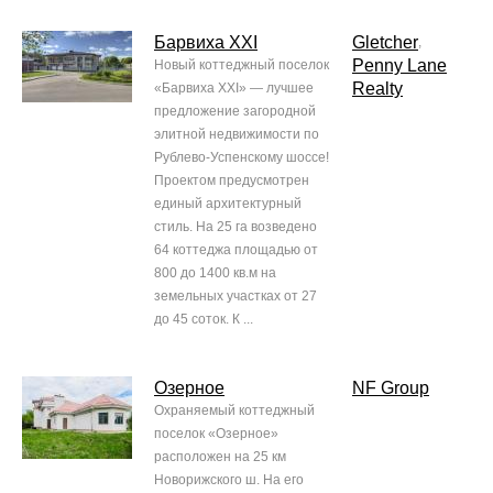
Барвиха XXI
Gletcher
,
Penny Lane
Новый коттеджный поселок
Realty
«Барвиха XXI» — лучшее
предложение загородной
элитной недвижимости по
Рублево-Успенскому шоссе!
Проектом предусмотрен
единый архитектурный
стиль. На 25 га возведено
64 коттеджа площадью от
800 до 1400 кв.м на
земельных участках от 27
до 45 соток. К ...
Озерное
NF Group
Охраняемый коттеджный
поселок «Озерное»
расположен на 25 км
Новорижского ш. На его