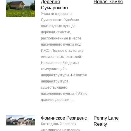
Деревня
Новая Земля
Сумароково
Участки в деревне
Сумароково: -Удобные
подъездные пути до
деревни.-Участки,
расположенные в черте
населённого пункта под
ИЖС.-Полное отсутствие
ежемесячных платежей.-
Наличие необходимых
коммуникаций и
инфраструктуры.-Развитая
инфраструктура
существующего
населенного пункта.-ГАЗ по
границе деревни.-...
Фоминское Резиденс
Penny Lane
Realty
Коттеджный посёлок
«Фоминское Резиденс»