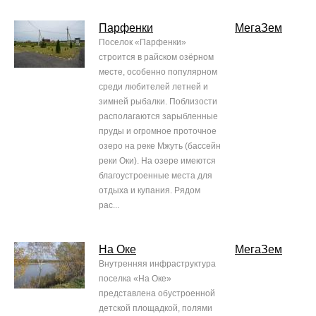
Парфенки
МегаЗем
Поселок «Парфенки»
строится в райском озёрном
месте, особенно популярном
среди любителей летней и
зимней рыбалки. Поблизости
располагаются зарыбленные
пруды и огромное проточное
озеро на реке Мжуть (бассейн
реки Оки). На озере имеются
благоустроенные места для
отдыха и купания. Рядом
рас...
На Оке
МегаЗем
Внутренняя инфраструктура
поселка «На Оке»
представлена обустроенной
детской площадкой, полями