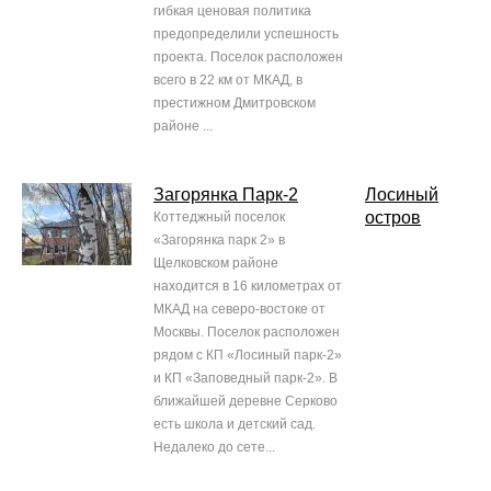
гибкая ценовая политика
предопределили успешность
проекта. Поселок расположен
всего в 22 км от МКАД, в
престижном Дмитровском
районе ...
Загорянка Парк-2
Лосиный
остров
Коттеджный поселок
«Загорянка парк 2» в
Щелковском районе
находится в 16 километрах от
МКАД на северо-востоке от
Москвы. Поселок расположен
рядом с КП «Лосиный парк-2»
и КП «Заповедный парк-2». В
ближайшей деревне Серково
есть школа и детский сад.
Недалеко до сете...