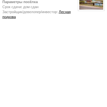
Параметры посёлка
Срок сдачи: дом сдан
Застройщик/девелопер/инвестор:
Лесная
подкова