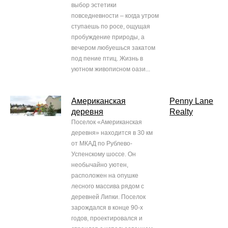
выбор эстетики
повседневности – когда утром
ступаешь по росе, ощущая
пробуждение природы, а
вечером любуешься закатом
под пение птиц. Жизнь в
уютном живописном оази...
Американская
Penny Lane
деревня
Realty
Поселок «Американская
деревня» находится в 30 км
от МКАД по Рублево-
Успенскому шоссе. Он
необычайно уютен,
расположен на опушке
лесного массива рядом с
деревней Липки. Поселок
зарождался в конце 90-х
годов, проектировался и