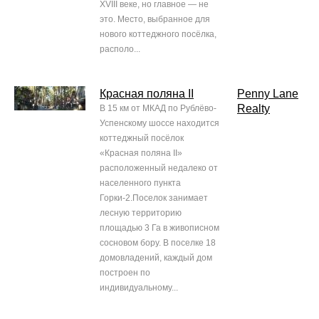
XVIII веке, но главное — не
это. Место, выбранное для
нового коттеджного посёлка,
располо...
Красная поляна II
Penny Lane
Realty
В 15 км от МКАД по Рублёво-
Успенскому шоссе находится
коттеджный посёлок
«Красная поляна II»
расположенный недалеко от
населенного пункта
Горки-2.Поселок занимает
лесную территорию
площадью 3 Га в живописном
сосновом бору. В поселке 18
домовладений, каждый дом
построен по
индивидуальному...