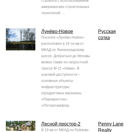
строился с использованием
американских строительных
технологий. ...
Лунёво-Новое
Русская
сотка
Поселок «Лунёво-Новое»
расположен в 16-ти км от
МКАД по Ленинградскому
шоссе. Добраться до Москвы
можно также по скоростной
трассе М-11 «Нева». В
шаговой доступности –
основные объекты
инфраструктуры
(продуктовые магазины:
«Перекресток»,
«Пятерочка&raq...
Лесной простор-2
Penny Lane
Realty
В 19 км от МКАД по Рублево-