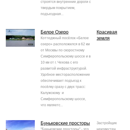
строятся внутренние дороги с
твердым покрытием,
подъездная...
Белое Озеро
Красивая
земля
Коттеджный посёлок «Белое
озеро» расположился в 62 км
от Москвы по скоростному
Симферопольскому шоссе и в
10 км от г. Чехова с его
развитой инфраструктурой.
Удобное месторасположение
обеспечивает подъезд к
посёлку сразу с двух трасс:
Калужскому и
Симферопольскому шоссе,
что являетс...
Буньковские просторы
Застройщик
"Буньковские просторы" - это
неизвестен