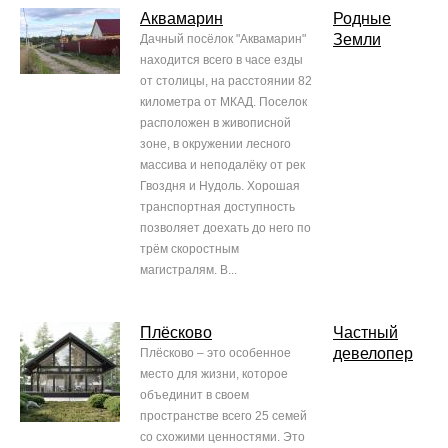
Аквамарин
Родные
Земли
Дачный посёлок "Аквамарин"
находится всего в часе езды
от столицы, на расстоянии 82
километра от МКАД. Поселок
расположен в живописной
зоне, в окружении лесного
массива и неподалёку от рек
Гвоздня и Нудоль. Хорошая
транспортная доступность
позволяет доехать до него по
трём скоростным
магистралям. В...
Плёсково
Частный
девелопер
Плёсково – это особенное
место для жизни, которое
объединит в своем
пространстве всего 25 семей
со схожими ценностями. Это