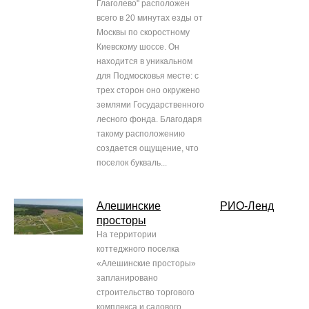
Глаголево" расположен
всего в 20 минутах езды от
Москвы по скоростному
Киевскому шоссе. Он
находится в уникальном
для Подмосковья месте: с
трех сторон оно окружено
землями Государственного
лесного фонда. Благодаря
такому расположению
создается ощущение, что
поселок букваль...
Алешинские
РИО-Ленд
просторы
На территории
коттеджного поселка
«Алешинские просторы»
запланировано
строительство торгового
комплекса и садового