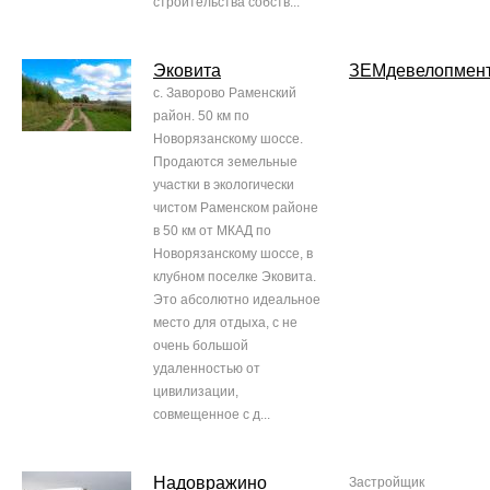
строительства собств...
Эковита
ЗЕМдевелопмен
с. Заворово Раменский
район. 50 км по
Новорязанскому шоссе.
Продаются земельные
участки в экологически
чистом Раменском районе
в 50 км от МКАД по
Новорязанскому шоссе, в
клубном поселке Эковита.
Это абсолютно идеальное
место для отдыха, с не
очень большой
удаленностью от
цивилизации,
совмещенное с д...
Надовражино
Застройщик