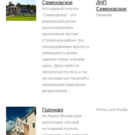
Семеновское
ДНП
Семеновское
Коттеджный поселок
,
"Семеновское" - это
Премиум
живописный уголок
расположенный в
экологически чистом
Ступинском районе. Его
непередаваемую красоту и
уникальность можно
оценить только побывав
здесь. Здесь приятно
прогуляться по лесу, а так
же насладиться тишиной и
окружающим природным
великолепием....
Годуново
Penny Lane Realty
На берегу Москва-реки
расположен элитный
коттеджный поселок