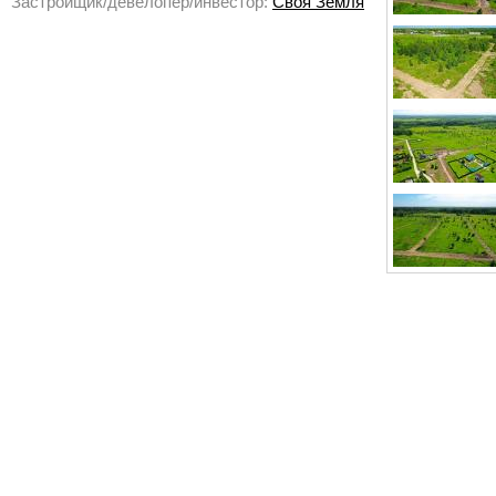
Застройщик/девелопер/инвестор:
Своя Земля