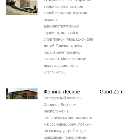
«Годуново». Это закрытая
территория с частной
зоной парковки, пунктом
охраны,
административным
зданием, игровой и
спортивной площадкой для
детей. Близость реки
гарантирует воздуху
свежесть.Малоэтажные
дома выдержаны в
классическ...
Фенино Лесное
Good-Zem
Коттеджный поселок
Фенино «Лесное»
расположен в
экологически-чистом месте
– в сосновом бору. Уютный
по своему устройству, с
шикарным панорамным