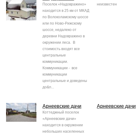
Поселок «Надовражино»
неизвестен
находится в 25 км от МКАД
по Волоколамскому шоссе
или по Ново-Рижскому
шоссе, недалеко от
деревни Надовражино в
окружении леса. В
стоимость входят все
центральные
коммуникации.
Коммуникации - все
коммуникации
центральные и доведены
до&n...
Арнеевские дачи
Арнеевские дачи
Коттеджный поселок
«Арнеевские дачи»
находится в окружении
небольших населенных