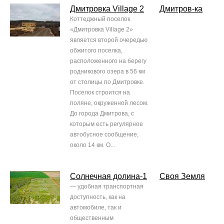
Дмитровка Village 2
Дмитров-ка
Коттеджный поселок
«Дмитровка Village 2»
является второй очередью
обжитого поселка,
расположенного на берегу
родникового озера в 56 км
от столицы по Дмитровке.
Поселок строится на
поляне, окруженной лесом.
До города Дмитрова, с
которым есть регулярное
автобусное сообщение,
около 14 км. О...
Солнечная долина-1
Своя Земля
— удобная транспортная
доступность, как на
автомобиле, так и
общественным