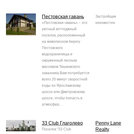
Пестовская гавань
Застройщик
«Пестовская гавань» – это
неизвестен
уютный коттеджный
поселок, расположенный
на живописном берегу
Пестовского
водохранилища и
окруженный лесным
массивом Тишковского
заказника.Вам потребуется
всего 20 минут скоростной
езды по Ярославскому
шоссе или Дмитровскому
шоссе, чтобы попасть в
атмосфер...
33 Club Глаголево
Penny Lane
Realty
Поселок "33 Club