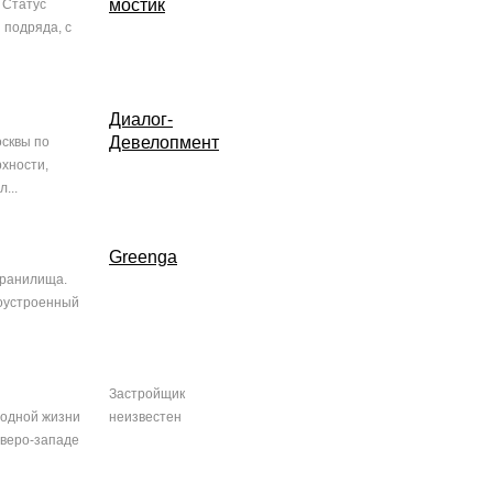
мостик
 Статус
 подряда, с
Диалог-
Девелопмент
осквы по
рхности,
...
Greenga
хранилища.
гоустроенный
Застройщик
родной жизни
неизвестен
еверо-западе