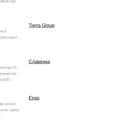
евый сад,
Tierra Group
не в
 протекает
Славенка
ичество 15
ктричество
.КПП....
Enso
му шоссе,
зоне, здесь
..