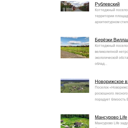
Рублевский
Коттеджный поселок
территории площадь
архитектурном стил
Берёзки Вилла
Коттеджный поселок
великолепной нетро
экологической обст
облад...
Новорижское в
Поселок «Новорижск
роскошного лесного
порадует близость 
Мансурово Life
Мансурово Life заду