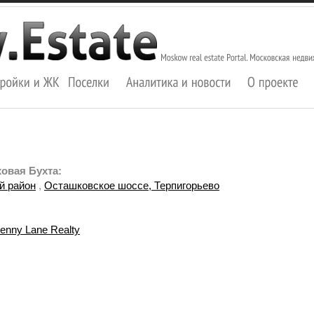
овая Бухта:
й район
,
Осташковское шоссе, Терпигорьево
enny Lane Realty