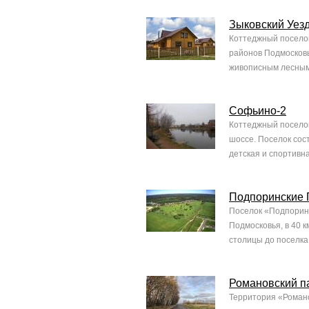
Зыковский Уез
Коттеджный поселок
районов Подмосковь
живописным лесным 
Софьино-2
Коттеджный поселок
шоссе. Поселок сост
детская и спортивн
Подпоринские 
Поселок «Подпоринс
Подмосковья, в 40 к
столицы до поселка
Романовский п
Территория «Романо