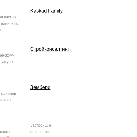
Kaskad Family
ки чистых
граничит с
с...
Стройконсалтинг+
занскому
руктура:
.
Зембери
х районов
часа от
Застройщик
оселка
неизвестен