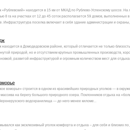
 «Рублевский» находится в 15 км от МКАД по Рублево-Успенскому шоссе. На 
ю 8 га на участках от 12 до 45 соток располагается 59 домов, выполненных 
е. Инфраструктура поселка включает в себя здание администрации и охраны, .
дж
 находится в Домодедовском районе, который отличается не только близость
нутой природой, но и отсутствием крупных промышленных производств, хо
ановкой, развитой инфраструктурой и огромным количеством мест для отдыха
зморье
ое взморье» строится в одном из красивейших природных уголков — в окруж
 массива на берегу большого природного озера. Поклонников отдыха на «бо
Верхнерузского водохранилища — до него менее киломе...
мывался как эксклюзивный уголок комфорта и отдыха – для себя и близких по