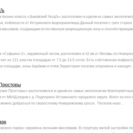
дЪ
 бизнес-класса «Зыковский УездЪ» расположен в одном из самых экологичес
я, поблизости от Истринского водохранилища.Дачный поселок с трех сторон 
массивом, создающим естественную рекреационную зону и способствующим 
 «Софьино-2», окруженный лесом, расположен в 32 км от Москвы по Новоря
оит из 121 участка площадью от 7,5 до 13,5 соток. Есть собственная инфраст
ая площадки, зоны барбекю и пляж.Территория поселка огорожена и находит..
Просторы
кие Просторы» расположился в одном из самых экологически благоприятны
м от МКАД рядом с д. Подпорино Истринского городского округа. Всего за пол 
 можно добраться по скоростному Новорижскому шоссе. Поселок нахо...
арк
вского парка» окружена лесными массивами. В структуру жилой застройки п