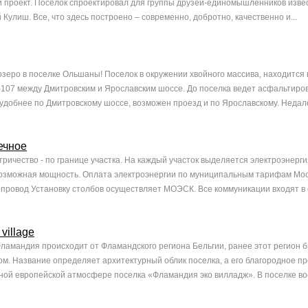
 проект. Поселок спроектировал для группы друзей-единомышленников изве
Кулиш. Все, что здесь построено – современно, добротно, качественно и...
озеро в поселке Ольшаны! Поселок в окружении хвойного массива, находится в
-107 между Дмитровским и Ярославским шоссе. До поселка ведет асфальтиро
 удобнее по Дмитровскому шоссе, возможен проезд и по Ярославскому. Недале
ечное
ричество - по границе участка. На каждый участок выделяется электроэнерги
возможная мощность. Оплата электроэнергии по муниципальным тарифам Мо
провод Установку столбов осуществляет МОЭСК. Все коммуникации входят в с
village
ламандия происходит от Фламандского региона Бельгии, ранее этот регион 
м. Название определяет архитектурный облик поселка, а его благородное п
ной европейской атмосфере поселка «Фламандия эко вилладж». В поселке вос