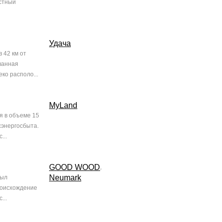
стный
Удача
 42 км от
ванная
ко располо...
MyLand
я в объеме 15
сэнергосбыта.
...
GOOD WOOD
,
Neumark
был
роисхождение
...