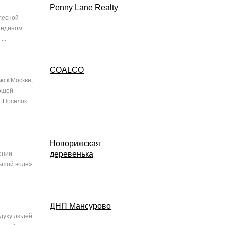
Penny Lane Realty
лесной
в едином
..
COALCO
ю к Москве,
рошей
. Поселок
Новорижская
деревенька
ении
льшой воде»
ДНП Мансурово
 духу людей.