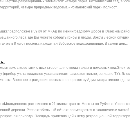
аншафтно-рекреационных элементов: четыре парка, ботанический сад, яблон
территорий, четыре природных водоема.«Романовский парк» полност...
ушка” расположен в 59 км от МКАД по Ленинградскому шоссе в Клинском райо
смешанного леса, где Вы можете собрать грибы и ягоды. Вокруг Лесной опушки
так же в 8 км от посёлка находится Зубовское водохранилище. В самой дер...
ва
окрытием, с кюветами с двух сторон для отвода талых и дождевых вод.Электр
ку (прибор учета владелец устанавливает самостоятельно, согласно ТУ). Эле
 участка.Внешнее ограждение поселка по периметру.Административное здание
 «Молоденово» расположен в 21 километрах от Москвы по Рублево-Успенско
енной деревни. Респектабельный объект размещается в экологически чистой 
прекрасная природа. Площадь прилегающей к нему рекреационной территори.