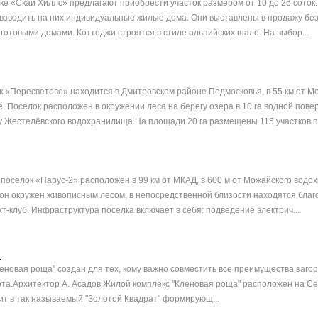
ке «Скай Хиллс» предлагают приобрести участок размером от 10 до 26 соток.
 взводить на них индивидуальные жилые дома. Они выставлены в продажу без
 готовыми домами. Коттеджи строятся в стиле альпийских шале. На выбор...
 «Пересветово» находится в Дмитровском районе Подмосковья, в 55 км от М
. Поселок расположен в окружении леса на берегу озера в 10 га водной пове
у Жестелёвского водохранилища.На площади 20 га размещены 115 участков пл
оселок «Парус-2» расположен в 99 км от МКАД, в 600 м от Можайского водо
рон окружен живописным лесом, в непосредственной близости находятся бла
т-клуб. Инфраструктура поселка включает в себя: подведение электрич...
а
еновая роща" создан для тех, кому важно совместить все преимущества заго
рта.Архитектор А. Асадов.Жилой комплекс "Кленовая роща" расположен на С
ит в так называемый "Золотой Квадрат" формирующ...