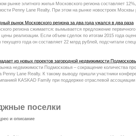
ном рынке элитного жилья Московского региона составляет 12%
ости Penny Lane Realty. При этом на рынке новостроек Москвы 
дный рынок Московского региона за два года ужался в два раза
ского региона сжимается: вымывается предложение первичного 
 цены реализации. Если объем сделок по итогам 2015 года оцен
ам текущего года он составляет 22 млрд рублей, подсчитали сп
падает из новых проектов загородной недвижимости Подмосков
рынка недвижимости Подмосковья – сокращение количества прое
 Penny Lane Realty. К такому выводу пришли участники конфе
омпанией KASKAD Family при поддержке отраслевой ассоциации
джные поселки
дрес и описание