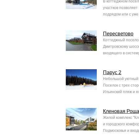
В коттеджном посел
участков позволяет
подрядом или с уже
Пересветово
Коттеджный поселок
Дмитровскому шоссе
входящего в систем
Парус 2
Небольшой уютный п
Поселок с трех сто
Ильинский пляж и ях
Кленовая Рощ
Жилой комплекс "Кл
и городского комфо
Подмосковья и вход