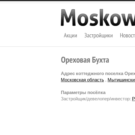
Адрес коттеджного поселка Орех
Московская область
,
Мытищински
Параметры посёлка
Застройщик/девелопер/инвестор:
P