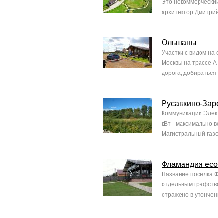
Это некоммерческий
архитектор Дмитрий 
Ольшаны
Участки с видом на 
Москвы на трассе А
дорога, добираться
Русавкино-Зар
Коммуникации Элект
кВт - максимально 
Магистральный газо
Фламандия eco 
Название поселка Ф
отдельным графство
отражено в утончен