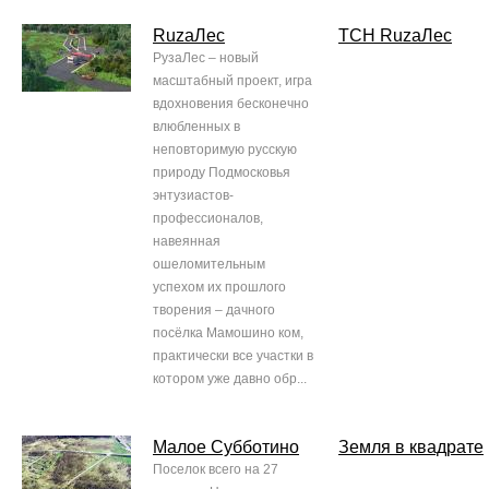
RuzaЛес
ТСН RuzaЛес
РузаЛес – новый
масштабный проект, игра
вдохновения бесконечно
влюбленных в
неповторимую русскую
природу Подмосковья
энтузиастов-
профессионалов,
навеянная
ошеломительным
успехом их прошлого
творения – дачного
посёлка Мамошино ком,
практически все участки в
котором уже давно обр...
Малое Субботино
Земля в квадрате
Поселок всего на 27