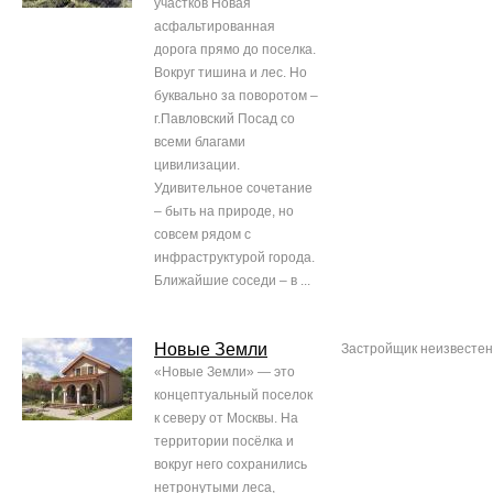
участков Новая
асфальтированная
дорога прямо до поселка.
Вокруг тишина и лес. Но
буквально за поворотом –
г.Павловский Посад со
всеми благами
цивилизации.
Удивительное сочетание
– быть на природе, но
совсем рядом с
инфраструктурой города.
Ближайшие соседи – в ...
Новые Земли
Застройщик неизвестен
«Новые Земли» — это
концептуальный поселок
к северу от Москвы. На
территории посёлка и
вокруг него сохранились
нетронутыми леса,