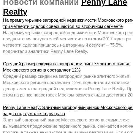
Новости компании
Penny Lane
Realty
На премиум-рынке загородной недвижимости Московского рег
три четверти сделок совершаются во вторичном сегменте
На премиум-рынке загородной недвижимости Московского рег
предпочтения покупателей меняются: по итогам 2017 года три
четверти сделок пришлось на вторичный сегмент – 75,5%,
подсчитали аналитики Penny Lane Realty.
Средний размер скидки на загородном рынке элитного жилья
Московского региона составляет 12%
Средний размер скидки на загородном рынке элитного жилья
Московского региона составляет 12%, подсчитали аналитики
департамента загородной недвижимости Penny Lane Realty. Пр
этом на рынке новостроек Москвы размер скидки достигает 20
Penny Lane Realty: Элитный загородный рынок Московского ре
за два года ужался в два раза
Элитный загородный рынок Московского региона сжимается:
вымывается предложение первичного рынка, снижается колич
продаж, а также цены экспозиции и цены реализации. Если о