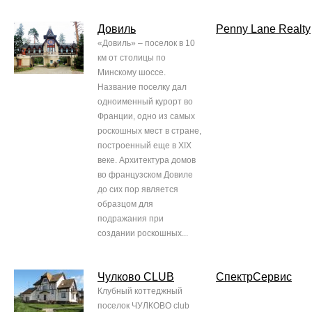
Довиль
Penny Lane Realty
«Довиль» – поселок в 10
км от столицы по
Минскому шоссе.
Название поселку дал
одноименный курорт во
Франции, одно из самых
роскошных мест в стране,
построенный еще в XIX
веке. Архитектура домов
во французском Довиле
до сих пор является
образцом для
подражания при
создании роскошных...
Чулково CLUB
СпектрСервис
Клубный коттеджный
поселок ЧУЛКОВО club