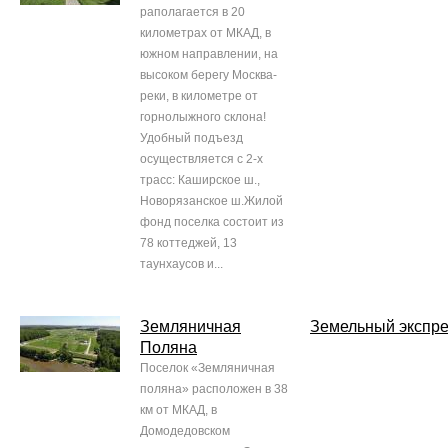
раполагается в 20
километрах от МКАД, в
южном направлении, на
высоком берегу Москва-
реки, в километре от
горнолыжного склона!
Удобный подъезд
осуществляется с 2-х
трасс: Каширское ш.,
Новорязанское ш.Жилой
фонд поселка состоит из
78 коттеджей, 13
таунхаусов и...
Земляничная
Земельный экспре
Поляна
Поселок «Земляничная
поляна» расположен в 38
км от МКАД, в
Домодедовском