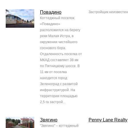
Повадино
Застройщик неизвестен
Коттеджный поселок
«Повадино»
расположился на берегу
реки Малая Истра, в
окружении чистейшего
соснового бора.
Отдаленность поселка от
МКАД составляет 38 км
по Пятницкому шоссе. В
11 км от поселка
находится город
Зеленоград с развитой
инфраструктурой. На
территории площадью
2,5 га застрой...
Звягино
Penny Lane Realty
"Звягино" – коттеджный