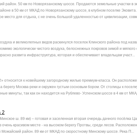
кий район. 50 км по Новорязанскому шоссе. Продаются земельные участки в э
айоне в 50 км от МКАД по Новорязанскому шоссе, в клубном поселке Эковита.
е место для отдыха, с не очень большой удаленностью от цивилизации, совм
оздуха и великолепных видов раскинулся поселок Клинского района под наз
 помимо экологически чистого воздуха, белоснежных покровов зимой и мягкого
красно развита инфраструктура, которая и обеспечивает владельцам участ...
» относится к новейшему загородному жилью премиум-класса. Он расположе
а берегу Москва-реки и окружен густым сосновым бором. От столицы к посел
ные минуты, так как он находится на Рублево- Успенском шоссе в 4 км от МКАД
 2
(Минское ш. 89 км) – готовая и заселенная вторая очередь дачного посёлка Ца
в очень красивом месте - на высоком берегу Протвы, среди лесов. Расположен
 Можайский район. 89 км от МКАД по скоростному Минскому шоссе. Река П...