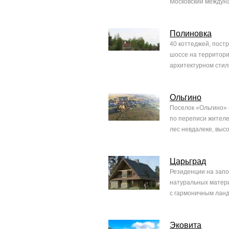
Московский междуна
Полиновка
40 коттеджей, пост
шоссе на территори
архитектурном стил
Ольгино
Поселок «Ольгино» 
по переписи жителей
лес невдалеке, высо
Царьград
Резиденции на запо
натуральных матери
с гармоничным ланд
Эковита