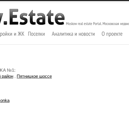
NKA №1:
 район
,
Пятницкое шоссе
onka