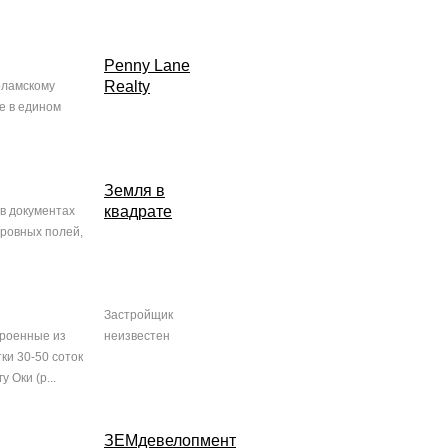
Penny Lane
Realty
оламскому
е в едином
Земля в
квадрате
в документах
 ровных полей,
Застройщик
троенные из
неизвестен
ки 30-50 соток
Оки (р...
ЗЕМдевелопмент