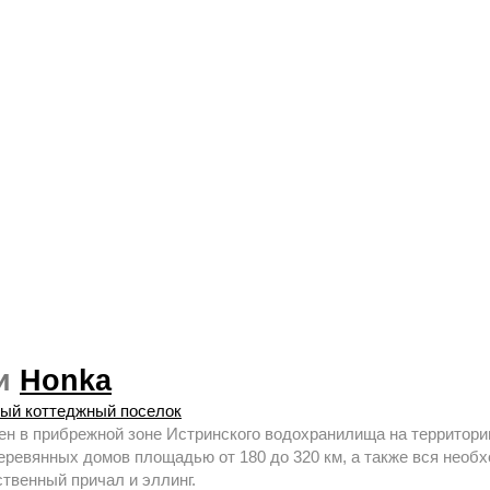
ии
Honka
вый коттеджный поселок
н в прибрежной зоне Истринского водохранилища на территории 
еревянных домов площадью от 180 до 320 км, а также вся необ
ственный причал и эллинг.