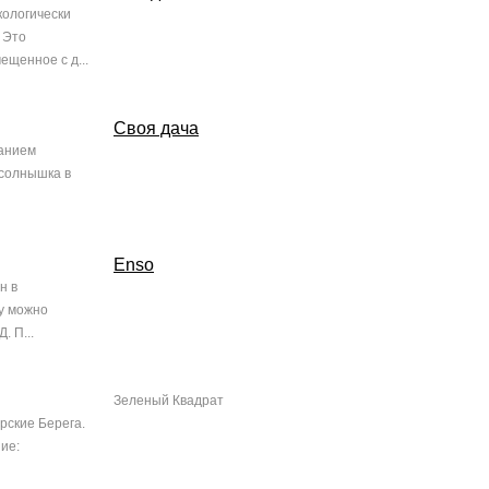
кологически
 Это
ещенное с д...
Своя дача
ванием
 солнышка в
Enso
н в
ку можно
. П...
Зеленый Квадрат
рские Берега.
ие: