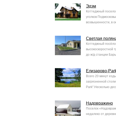
Эдэм
Коттеджный поселок
уголков Подмосковь
возвышенности, в о
Светлая полян
Коттеджный посёлок
высокоскоростной т
до ж/д станции Бары
Елизарово-Par
Всего 20 минут езд
загрязненной столи
Park".Несколько дес
Надовражино
Поселок «Надовражи
недалеко от деревн