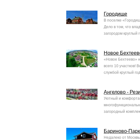
Городище
В поселке «Городище
Дело в том, что вла
загородом круглый г
Новое Бехтеев
«Новое Бехтеево» н
всего 10 участков!
службой круглый го
Ангелово - Рез
Уютный и комфортаб
многофункциональны
загородный комплек
Бариново-Парк
Недалеко от Москвы