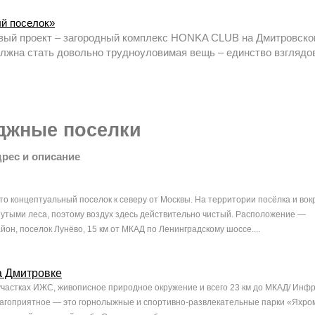
й поселок»
ый проект – загородный комплекс HONKA CLUB на Дмитровско
лжна стать довольно трудноуловимая вещь – единство взглядов
джные поселки
дрес и описание
о концептуальный поселок к северу от Москвы. На территории посёлка и вокр
утыми леса, поэтому воздух здесь действительно чистый. Расположение —
он, поселок Лунёво, 15 км от МКАД по Ленинградскому шоссе....
а Дмитровке
частках ИЖС, живописное природное окружение и всего 23 км до МКАД/ Инфр
агоприятное — это горнолыжные и спортивно-развлекательные парки «Яхро