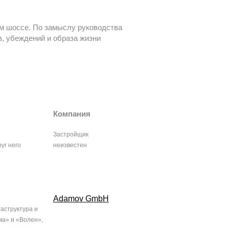
м шоссе. По замыслу руководства
, убеждений и образа жизни
Компания
Застройщик
уг него
неизвестен
Adamov GmbH
аструктура и
ма» и «Волен»,