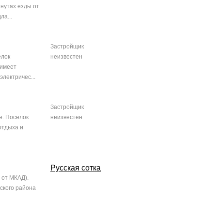
нутах езды от
ла...
Застройщик
елок
неизвестен
 имеет
лектричес...
Застройщик
е. Поселок
неизвестен
отдыха и
Русская сотка
 от МКАД).
ского района