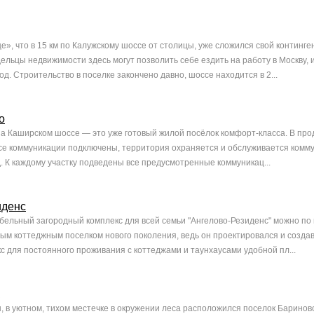
», что в 15 км по Калужскому шоссе от столицы, уже сложился свой континге
дельцы недвижимости здесь могут позволить себе ездить на работу в Москву, 
од. Строительство в поселке закончено давно, шоссе находится в 2...
о
а Каширском шоссе — это уже готовый жилой посёлок комфорт-класса. В про
 Все коммуникации подключены, территория охраняется и обслуживается комм
д. К каждому участку подведены все предусмотренные коммуникац...
иденс
ельный загородный комплекс для всей семьи "Ангелово-Резиденс" можно по 
м коттеджным поселком нового поколения, ведь он проектировался и создав
с для постоянного проживания с коттеджами и таунхаусами удобной пл...
, в уютном, тихом местечке в окружении леса расположился поселок Бариново