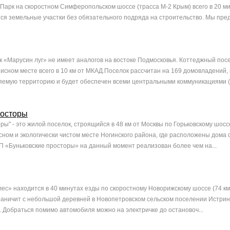
Парк на скоростном Симферопольском шоссе (трасса М-2 Крым) всего в 20 ми
ся земельные участки без обязательного подряда на строительство. Мы пред
 «Марусин луг» не имеет аналогов на востоке Подмосковья. Коттеджный пос
исном месте всего в 10 км от МКАД.Поселок рассчитан на 169 домовладений,
емую территорию и будет обеспечен всеми центральными коммуникациями (э
росторы
ры" - это жилой поселок, строящийся в 48 км от Москвы по Горьковскому шосс
сном и экологически чистом месте Ногинского района, где расположены дома 
П «Буньковские просторы» на данный момент реализован более чем на...
ес» находится в 40 минутах езды по скоростному Новорижскому шоссе (74 км
раничит с небольшой деревней в Новопетровском сельском поселении Истрин
. Добраться помимо автомобиля можно на электричке до остановоч...