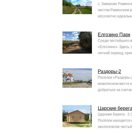
с. Заворово Раменс
чистом Раменском р
абсолютно идеально
Елгозино Парк
Среди чистейшего в
«Елгозино». Здесь,
летний период, пре
Раздоры-2
Поселок «Раздоры-2
живописном месте н
добраться за считан
Царские берега
Царские Берега - 2 
Посёлок находится 
экологически чистый