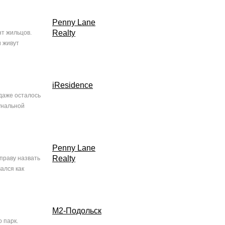
Penny Lane
Realty
нт жильцов.
и живут
iResidence
даже осталось
унальной
Penny Lane
Realty
праву назвать
ался как
М2-Подольск
 парк.