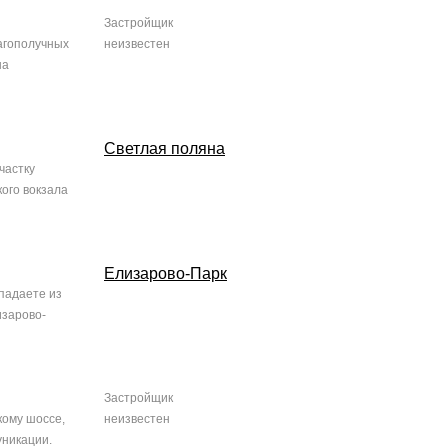
Застройщик
лагополучных
неизвестен
на
Светлая поляна
частку
кого вокзала
Елизарово-Парк
опадаете из
изарово-
Застройщик
кому шоссе,
неизвестен
муникации.