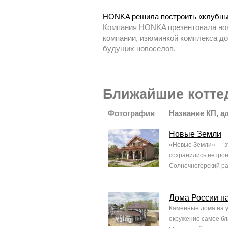
HONKA решила построить «клубны
Компания HONKA презентовала нов
компании, изюминкой комплекса до
будущих новоселов.
Ближайшие котте
Фотографии
Название КП, а
Новые Земли
«Новые Земли» — эт
сохранились нетрон
Солнечногорский рай
Дома России н
Каменные дома на у
окружение самое бл