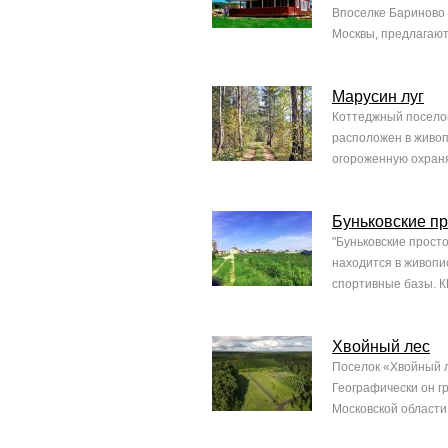
Впоселке Бариново 
Москвы, предлагают
Марусин луг
Коттеджный поселок
расположен в живоп
огороженную охраня
Буньковские п
"Буньковские просто
находится в живопи
спортивные базы. К
Хвойный лес
Поселок «Хвойный л
Географически он г
Московской области