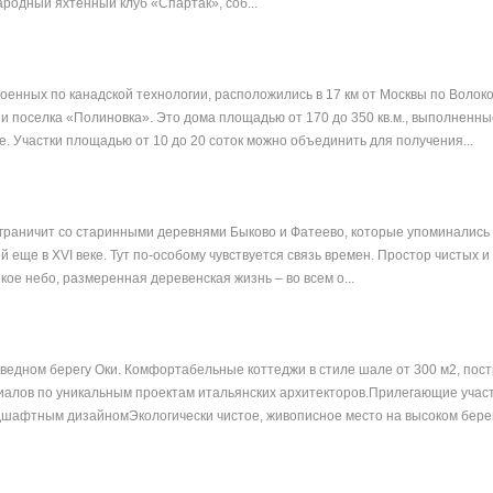
родный яхтенный клуб «Спартак», соб...
роенных по канадской технологии, расположились в 17 км от Москвы по Волок
и поселка «Полиновка». Это дома площадью от 170 до 350 кв.м., выполненны
е. Участки площадью от 10 до 20 соток можно объединить для получения...
граничит со старинными деревнями Быково и Фатеево, которые упоминались 
 еще в XVI веке. Тут по-особому чувствуется связь времен. Простор чистых и
кое небо, размеренная деревенская жизнь – во всем о...
ведном берегу Оки. Комфортабельные коттеджи в стиле шале от 300 м2, пос
алов по уникальным проектам итальянских архитекторов.Прилегающие участ
шафтным дизайномЭкологически чистое, живописное место на высоком берегу 