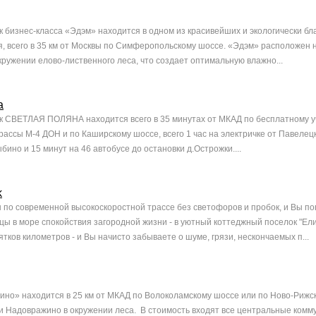
 бизнес-класса «Эдэм» находится в одном из красивейших и экологически б
я, всего в 35 км от Москвы по Симферопольскому шоссе. «Эдэм» расположен 
кружении елово-лиственного леса, что создает оптимальную влажно...
а
 СВЕТЛАЯ ПОЛЯНА находится всего в 35 минутах от МКАД по бесплатному у
рассы М-4 ДОН и по Каширскому шоссе, всего 1 час на электричке от Павелец
бино и 15 минут на 46 автобусе до остановки д.Острожки....
k
ы по современной высокоскоростной трассе без светофоров и пробок, и Вы п
цы в море спокойствия загородной жизни - в уютный коттеджный поселок "Ел
ятков километров - и Вы начисто забываете о шуме, грязи, нескончаемых п...
но» находится в 25 км от МКАД по Волоколамскому шоссе или по Ново-Рижс
и Надовражино в окружении леса. В стоимость входят все центральные ком