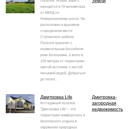
Земли
Поселок "Ясные Зори-3"
находится в 70 километрах
от МКАД по
Новорязанскому шоссе. Он
расположен в красивом
стародачном месте
Ступинского района.
Поселок граничит с
изумительным бассейном
реки Болошивка, а всего в
100 метрах от территории -
святой источник, с чистой
питьевой водой. Добраться
до посел...
Дмитровка Life
Дмитровка-
загородная
Коттеджный поселок
недвижимость
"Дмитровка Life" – это
территория комфортного и
безопасного отдыха в
окружении природных