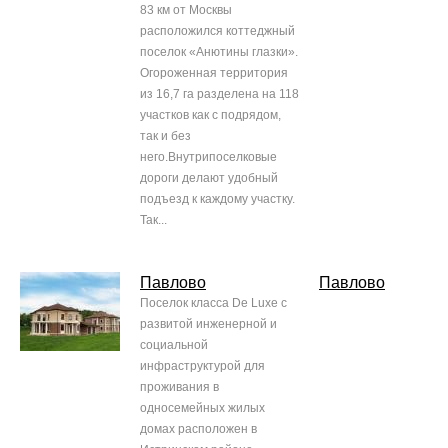
83 км от Москвы
расположился коттеджный
поселок «Анютины глазки».
Огороженная территория
из 16,7 га разделена на 118
участков как с подрядом,
так и без
него.Внутрипоселковые
дороги делают удобный
подъезд к каждому участку.
Так...
Павлово
Павлово
Поселок класса De Luxe с
развитой инженерной и
социальной
инфраструктурой для
проживания в
односемейных жилых
домах расположен в