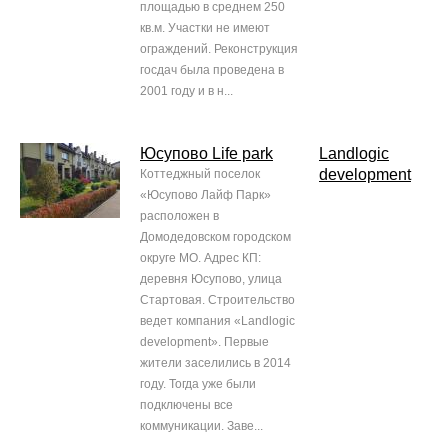
площадью в среднем 250
кв.м. Участки не имеют
ограждений. Реконструкция
госдач была проведена в
2001 году и в н...
Юсупово Life park
Landlogic
development
Коттеджный поселок
«Юсупово Лайф Парк»
расположен в
Домодедовском городском
округе МО. Адрес КП:
деревня Юсупово, улица
Стартовая. Строительство
ведет компания «Landlogic
development». Первые
жители заселились в 2014
году. Тогда уже были
подключены все
коммуникации. Заве...