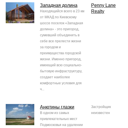
Западная долина
Penny Lane
Realty
Находящийся всего в 23 км
от МКАД по Киевскому
шоссе поселок «Западная
долина» - это пригород,
сумевший объединить в
себе все прелести жизни
за городом и
преимущества городской
жизни. Именно пригород,
имеющий всю социально-
бытовую инфраструктуру,
создает наиболее
комфортные условия для
ч...
Анютины глазки
Застройщик
В одном из самых
неизвестен
привлекательных мест
Подмосковья на удалении