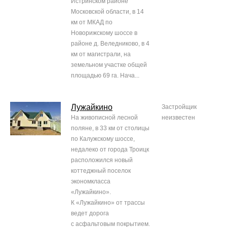
Истринском районе
Московской области, в 14
км от МКАД по
Новорижскому шоссе в
районе д. Веледниково, в 4
км от магистрали, на
земельном участке общей
площадью 69 га. Нача...
Лужайкино
Застройщик
На живописной лесной
неизвестен
поляне, в 33 км от столицы
по Калужскому шоссе,
недалеко от города Троицк
расположился новый
коттеджный поселок
экономкласса
«Лужайкино».
К «Лужайкино» от трассы
ведет дорога
с асфальтовым покрытием.