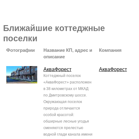
Ближайшие коттеджные
поселки
Фотографии
Название КП, адрес и
Компания
описание
АкваФорест
АкваФорест
Коттеджный поселок
«АкваФорест» расположен
в 38 километрах от МКАД
по Дмитровскому шоссе.
Окружающая поселок
природа отличается
особой красотой:
обширные лесные угодья
сменяются прелестью
водной глади канала имени