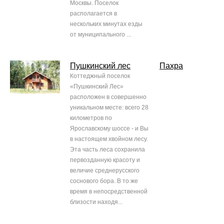
Москвы. Поселок
располагается в
нескольких минутах езды
от муниципального ...
Пушкинский лес
Пахра
Коттеджный поселок
«Пушкинский Лес»
расположен в совершенно
уникальном месте: всего 28
километров по
Ярославскому шоссе - и Вы
в настоящем хвойном лесу.
Эта часть леса сохранила
первозданную красоту и
величие среднерусского
соснового бора. В то же
время в непосредственной
близости находя...