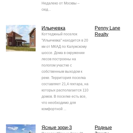
Недалеко от Москвы –
сюд...
Ильичевка
Penny Lane
Realty
Коттеджный поселок
"Ильичевка" находится в 20
км от МКАД по Калужскому
шоссе. Дома в окружении
лесов построены на
пологом участке с
собственным выходом к
реке. Территория поселка
составляет 21,4 гектара, на
которых располагается 110
домов. В поселке есть все,
что необходимо для
комфортной ...
Ясные зори-3
Родные