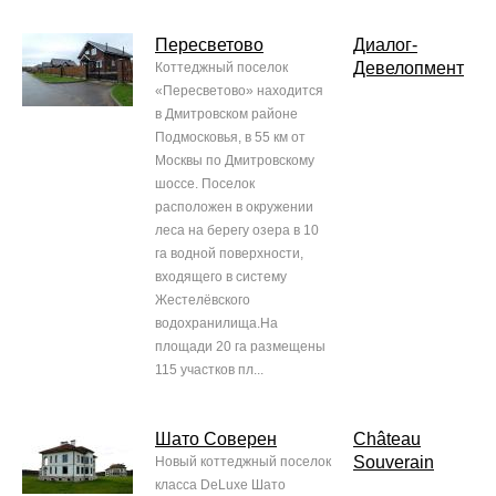
Пересветово
Диалог-
Девелопмент
Коттеджный поселок
«Пересветово» находится
в Дмитровском районе
Подмосковья, в 55 км от
Москвы по Дмитровскому
шоссе. Поселок
расположен в окружении
леса на берегу озера в 10
га водной поверхности,
входящего в систему
Жестелёвского
водохранилища.На
площади 20 га размещены
115 участков пл...
Шато Соверен
Château
Souverain
Новый коттеджный поселок
класса DeLuxe Шато