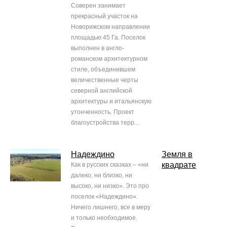
Соверен занимает
прекрасный участок на
Новорижском направлении
площадью 45 Га. Поселок
выполнен в англо-
романском архитектурном
стиле, объединившем
величественные черты
северной английской
архитектуры и итальянскую
утонченность. Проект
благоустройства терр...
Надеждино
Земля в
квадрате
Как в русских сказках – «ни
далеко, ни близко, ни
высоко, ни низко». Это про
поселок «Надеждино».
Ничего лишнего, все в меру
и только необходимое.