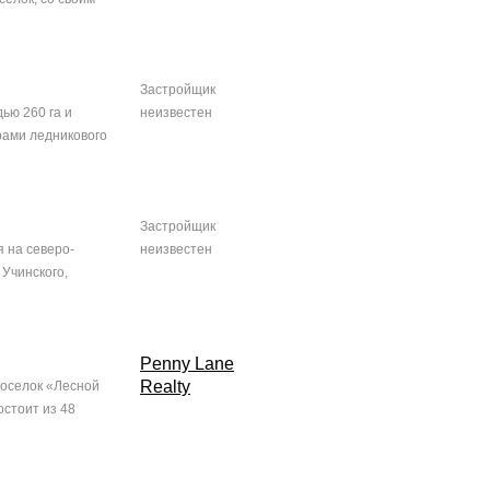
Застройщик
ью 260 га и
неизвестен
рами ледникового
Застройщик
 на северо-
неизвестен
 Учинского,
Penny Lane
Realty
поселок «Лесной
остоит из 48