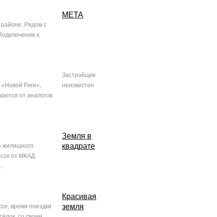
МЕТА
 районе. Рядом с
Подключение к
Застройщик
 «Новой Риги»,
неизвестен
аются от аналогов
Земля в
квадрате
о жилищного
оссе от МКАД.
.
Красивая
земля
се, время поездки
ёлок, со своим