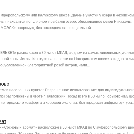
имферопольскому или Калужскому шоссе. Дачные участки у озера в Чеховском
ы» находится популярное у рыбаков озеро, образованное рекой Никажель. 
МОЭСК» напрямую, без посредников по социальной ...
ЕЛЬВЕТ» расположен в 39 км. от МКАД, в одном из самых живописных уголков
нной зоны Истры. Коттеджные поселки на Новорижском шоссе выгодно отлич
 обусловленной благоприятной розой ветров, нали...
ново
земли населенных пунктов Разрешенное использование: для индивидуальног
ки расположены в черте г.Павловский Посад всего в 53 км по Горьковскому ш
ие городского комфорта и хорошей экологии. Вся городская инфраструктура:..
мат
 «Сосновый аромат» расположен в 50 км от МКАД по Симферопольскому шос
 примерно 30 минут. Это полностью благоустроенный удивительно уютный пос