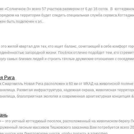
ке «Солнечное-3» всего 57 участков размером от 6 до 16 соток. В коттеджно
орядком на территории будет следить специальная служба сервиса.Коттедж
ен быть подключен к эл...
то жилой квартал для тех, кто ищет баланс, сочетающий в себе комфорт го
единённостью загородной жизни. Посёлок отлично подойдет тем, кто стреми
ругу самых близких людей и строить тёплые дружеские отношения с соседями..
ая Рига
 Смартвилль Новая Рига расположен в 60 км от МКАД на живописной поляне 
анилища. Развитая инфраструктура, надежная охрана, живописная территори
анилища, благоприятная экология и современная архитектурная концепция &n
вань
» – это уютный коттеджный поселок, расположенный на живописном берегу П
руженный лесным массивом Тишковского заказника.Вам потребуется всего 20
му шоссе или Дмитровскому шоссе, чтобы попасть в атмосфер...