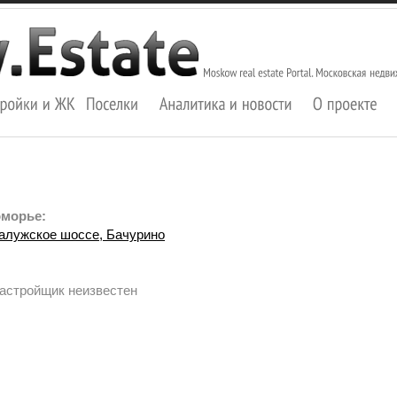
оморье:
алужское шоссе, Бачурино
Застройщик неизвестен