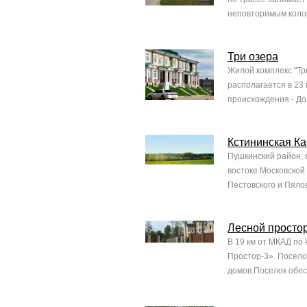
неповторимым колор
Три озера
Жилой комплекс "Три
располагается в 23
происхождения - До
Кстининская К
Пушкинский район, 
востоке Московской
Пестовского и Пяло
Лесной просто
В 19 км от МКАД по
Простор-3». Посело
домов.Поселок обес