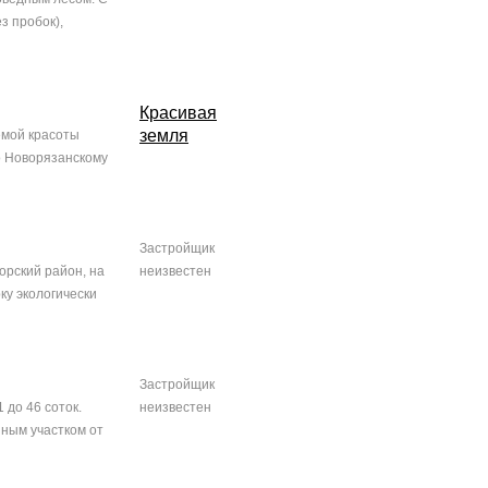
з пробок),
Красивая
земля
емой красоты
о Новорязанскому
Застройщик
орский район, на
неизвестен
ку экологически
Застройщик
 до 46 соток.
неизвестен
нным участком от