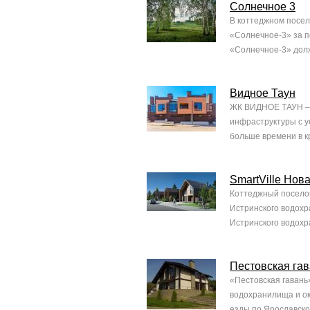
Солнечное 3
В коттеджном посел
«Солнечное-3» за п
«Солнечное-3» долж
Видное Таун
ЖК ВИДНОЕ ТАУН – э
инфраструктуры с у
больше времени в к
SmartVille Нов
Коттеджный поселок
Истринского водохр
Истринского водохр
Пестовская га
«Пестовская гавань
водохранилища и ок
езды по Ярославско