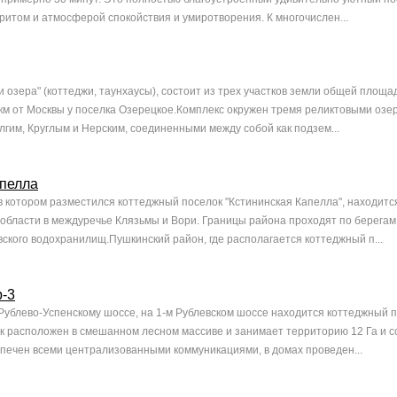
итом и атмосферой спокойствия и умиротворения. К многочислен...
 озера" (коттеджи, таунхаусы), состоит из трех участков земли общей площад
 км от Москвы у поселка Озерецкое.Комплекс окружен тремя реликтовыми озе
лгим, Круглым и Нерским, соединенными между собой как подзем...
апелла
в котором разместился коттеджный поселок "Кстининская Капелла", находится
 области в междуречье Клязьмы и Вори. Границы района проходят по берегам
вского водохранилищ.Пушкинский район, где располагается коттеджный п...
р-3
 Рублево-Успенскому шоссе, на 1-м Рублевском шоссе находится коттеджный 
к расположен в смешанном лесном массиве и занимает территорию 12 Га и с
печен всеми централизованными коммуникациями, в домах проведен...