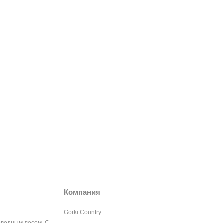
Компания
Gorki Country
оведным лесом. С