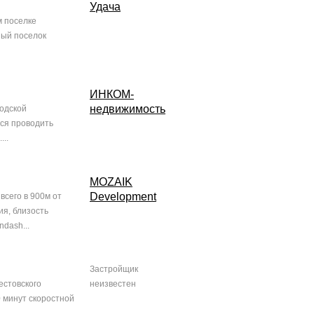
Удача
м поселке
ный поселок
ИНКОМ-
недвижимость
родской
тся проводить
..
MOZAIK
Development
всего в 900м от
я, близость
dash...
Застройщик
естовского
неизвестен
 минут скоростной