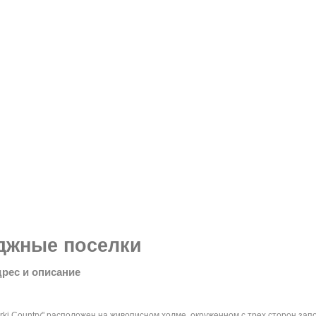
джные поселки
дрес и описание
rki Country" расположен на живописном холме, окруженном с трех сторон зап