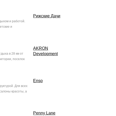
Рижские Дачи
дыхом и работой.
етские и
AKRON
Development
дыха в 28 км от
итории, поселок
Enso
уктурой. Для всех
салоны красоты, а
Penny Lane