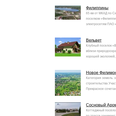
Филиппины
65 км от МКАД по С
поселком «Филиппин
электросетям ПАО «
Вельвет
Клубный поселок «В
вблизи природоохра
хорошей экологией,
Новое Филимо
Категория земель: 
строительства Участ
Прекрасное сочетан
Сосновый Аро
Коттеджный посёлок
по трассе занимает