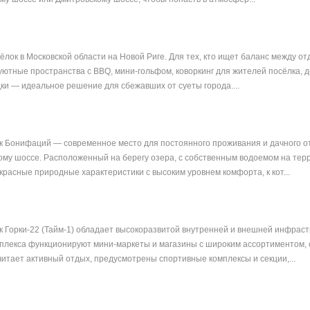
ёлок в Московской области на Новой Риге. Для тех, кто ищет баланс между от
ютные пространства с BBQ, мини-гольфом, коворкинг для жителей посёлка, д
и — идеальное решение для сбежавших от суеты города....
 Бонифаций — современное место для постоянного проживания и дачного от
му шоссе. Расположенный на берегу озера, с собственным водоемом на терр
красные природные характеристики с высоким уровнем комфорта, к кот...
 Горки-22 (Тайм-1) обладает высокоразвитой внутренней и внешней инфрастр
плекса функционируют мини-маркеты и магазины с широким ассортиментом, 
читает активный отдых, предусмотрены спортивные комплексы и секции,...