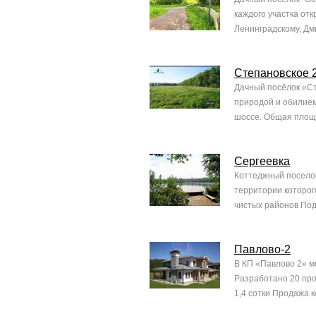
каждого участка отк
Ленинградскому, Дми
Степановское 
Дачный посёлок «Ст
природой и обилием
шоссе. Общая площад
Сергеевка
Коттеджный поселок
территории которог
чистых районов Под
Пaвлово-2
В КП «Павлово 2» мо
Разработано 20 про
1,4 сотки Продажа к