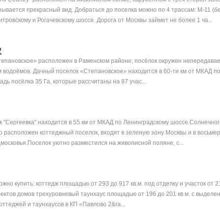
рывается прекрасный вид. Добраться до поселка можно по 4 трассам: М-11 (бе
тровскому и Рогачевскому шоссе. Дорога от Москвы займет не более 1 ча...
2
епановское» расположен в Раменском районе, посёлок окружен непередава
 водоёмов. Дачный поселок «Степановское» находится в 60-ти км от МКАД п
ь посёлка 35 Га, которые рассчитаны на 87 учас...
 "Сергеевка" находится в 55 км от МКАД по Ленинградскому шоссе.Солнечног
о расположен коттеджный поселок, входит в зеленую зону Москвы и в восьмер
московья.Поселок уютно разместился на живописной поляне, с...
жно купить: коттедж площадью от 293 до 917 кв.м. под отделку и участок от 21
ектов домов трехуровневый таунхаус площадью от 196 до 201 кв.м. с выделе
оттеджей и таунхаусов в КП «Павлово 2&ra...