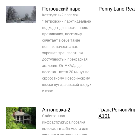
Петровский парк
Penny Lane Real
Коттеджный поселок
"Петровский парк" идеально
подходит для постоянного
проживания, поскольку
сочетает в себе такие
ценные качества как
хорошая транспортная
доступность и прекрасная
экология. От МКАДа до
поселка - всего 20 минут по
скоростному Новорижскому
шоссе пути, а свежий воздух
и крас...
Антоновка-2
ТрансРегионИн
А101
Собственная
инфраструктура поселка
включает в себя места для