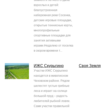
зимнего и летнего отдыха
взрослых и детей:
благоустроенная
набережная реки Сосенка,
детские игровые площадки,
открытые теннисные корты,
многопрофильные
спортивные площадки для
занятия активными
играми.Недалеко от поселка
в скором времени т...
ИЖС Скурыгино
Своя Земля
Участки ИЖС Скурыгино
находятся в живописном
Чеховском районе. Рядом
шелестят густые грибные
леса и играет на солнце
большой пруд – радость
любителей рыбной ловли.
Сами участки правильной