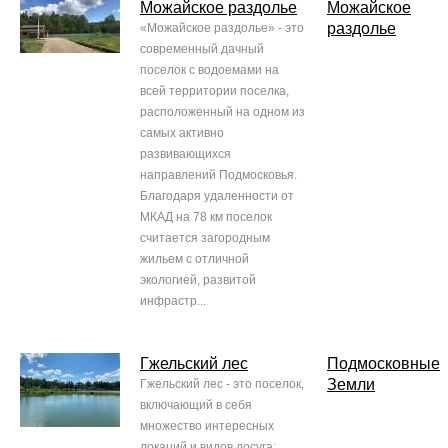
Можайское раздолье
Можайское
раздолье
«Можайское раздолье» - это
современный дачный
поселок с водоемами на
всей территории поселка,
расположенный на одном из
самых активно
развивающихся
направлений Подмосковья.
Благодаря удаленности от
МКАД на 78 км поселок
считается загородным
жильем с отличной
экологией, развитой
инфрастр...
Гжельский лес
Подмосковные
Земли
Гжельский лес - это поселок,
включающий в себя
множество интересных
локаций и видов досуга: