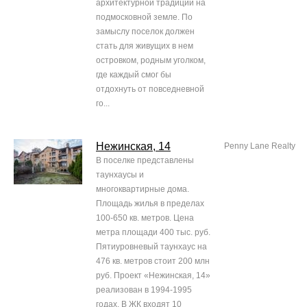
архитектурной традиции на
подмосковной земле. По
замыслу поселок должен
стать для живущих в нем
островком, родным уголком,
где каждый смог бы
отдохнуть от повседневной
го...
Нежинская, 14
Penny Lane Realty
В поселке представлены
таунхаусы и
многоквартирные дома.
Площадь жилья в пределах
100-650 кв. метров. Цена
метра площади 400 тыс. руб.
Пятиуровневый таунхаус на
476 кв. метров стоит 200 млн
руб. Проект «Нежинская, 14»
реализован в 1994-1995
годах. В ЖК входят 10