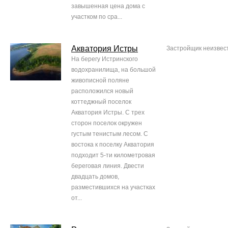
завышенная цена дома с
участком по сра...
Акватория Истры
Застройщик неизвес
На берегу Истринского
водохранилища, на большой
живописной поляне
расположился новый
коттеджный поселок
Акватория Истры. С трех
сторон поселок окружен
густым тенистым лесом. С
востока к поселку Акватория
подходит 5-ти километровая
береговая линия. Двести
двадцать домов,
разместившихся на участках
от...