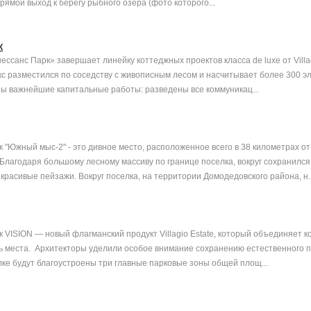
рямой выход к берегу рыбного озера (фото которого...
к
ссанс Парк» завершает линейку коттеджных проектов класса de luxe от Villag
с разместился по соседству с живописным лесом и насчитывает более 300 эл
ы важнейшие капитальные работы: разведены все коммуникац...
 "Южный мыс-2" - это дивное место, расположенное всего в 38 километрах от
Благодаря большому лесному массиву по границе поселка, вокруг сохранился
красивые пейзажи. Вокруг поселка, на территории Домодедовского района, н..
 VISION — новый флагманский продукт Villagio Estate, который объединяет 
 места. Архитекторы уделили особое внимание сохранению естественного 
ке будут благоустроены три главные парковые зоны общей площ...