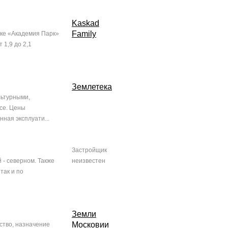
Kaskad
Family
лке «Академия Парк»
 1,9 до 2,1
Землетека
льтурными,
се. Цены
ная эксплуати...
Застройщик
 - северном. Также
неизвестен
так и по
Земли
Московии
ство, назначение