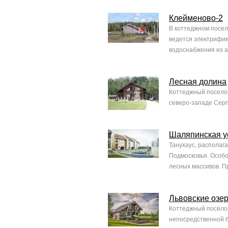
Клейменово-2
В коттеджном посел
ведется электрифик
водоснабжения из а
Лесная долина
Коттеджный поселок
северо-западе Серпу
Шаляпинская у
Танухаус, располаг
Подмосковья. Особо
лесных массивов. П
Львовские озе
Коттеджный посёлок
непосредственной б