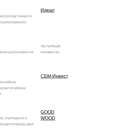
Идеал
лектроподстанция и
ентрализованного
Застройщик
селок расположен на
неизвестен
СБМ-Инвест
ом районе
лагаются вблизи
...
GOOD
WOOD
ов, строящихся в
находится между двух