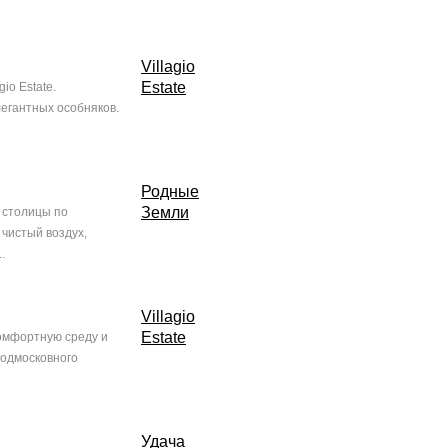
Villagio
Estate
io Estate.
егантных особняков.
Родные
Земли
 столицы по
 чистый воздух,
.
Villagio
Estate
комфортную среду и
подмосковного
Удача