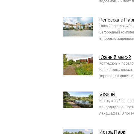
водоемов, и имеет п
Ренессанс Пар
Новый поселок «Рене
Загородный комплек
В проекте завершен
Южный мыс-2
Коттеджный поселок
Каширскому шоссе. 
хорошая экология и 
VISION
Коттеджный поселок
природную ценность
ландшафта. В посел
Истра Парк