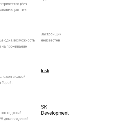
ктричество (без
анализация. Все
Застройщик
ще одна возможность
неизвестен
н на проживание
Insli
оложен в самой
 Горой.
SK
Development
н коттеджный
25 домовладений.