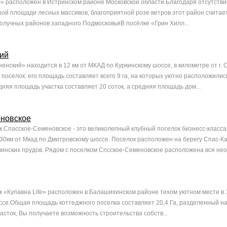
л» расположен в Истринском районе Московской области.Благодаря отсутст
ой площади лесных массивов, благоприятной розе ветров этот район считае
получных районов западного ПодмосковьяВ посёлке «Грин Хилл...
ий
нский» находится в 12 км от МКАД по Куркинскому шоссе, в километре от г. 
поселок: его площадь составляет всего 9 га, на которых уютно расположилис
няя площадь участка составляет 20 соток, а средняя площадь дом...
новское
 Спасское-Семеновское - это великолепный клубный поселок бизнесс-класса
 30км от Мкад по Дмитровскому шоссе. Поселок расположен на берегу Спас-Ка
линских прудов. Рядом с поселком Спсское-Семеновское расположена вся нео.
 «Купавна Life» расположен в Балашихинском районе тихом уютном месте в 
се.Общая площадь коттеджного поселка составляет 20,4 Га, разделенный на 
часток, Вы получаете возможность строительства собств...