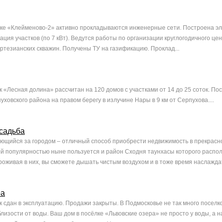
ке «Клейменово-2» активно прокладываются инженерные сети. Построена э
ация участков (по 7 кВт). Ведутся работы по организации круглогодичного ц
ртезианских скважин. Получены ТУ на газификацию. Проклад...
 «Лесная долина» рассчитан на 120 домов с участками от 14 до 25 соток. По
ховского района на правом берегу в излучине Нары в 9 км от Серпухова....
садьба
ающийся за городом – отличный способ приобрести недвижимость в прекрасн
й популярностью ныне пользуется и район Сходня таунхасы которого распо
роживая в них, вы сможете дышать чистым воздухом и в тоже время наслаждат
ра
 сдан в эксплуатацию. Продажи закрыты. В Подмосковье не так много поселк
лизости от воды. Ваш дом в посёлке «Львовские озера» не просто у воды, а 