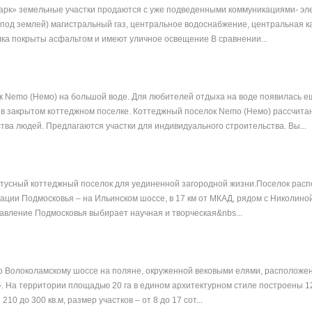
арк» земельные участки продаются с уже подведенными коммуникациями- эле
 под землей) магистральный газ, центральное водоснабжение, центральная к
лка покрыты асфальтом и имеют уличное освещение В сравнении...
 Nemo (Немо) на большой воде. Для любителей отдыха на воде появилась е
 в закрытом коттеджном поселке. Коттеджный поселок Nemo (Немо) рассчита
тва людей. Предлагаются участки для индивидуального строительства. Вы...
тусный коттеджный поселок для уединенной загородной жизни.Поселок расп
ации Подмосковья – на Ильинском шоссе, в 17 км от МКАД, рядом с Николиной
авление Подмосковья выбирает научная и творческая&nbs...
по Волоколамскому шоссе на поляне, окруженной вековыми елями, расположе
. На территории площадью 20 га в едином архитектурном стиле построены 1
10 до 300 кв.м, размер участков – от 8 до 17 сот...