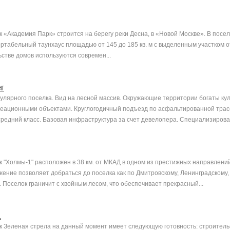
 «Академия Парк» строится на берегу реки Десна, в «Новой Москве». В посе
ртабельный таунхаус площадью от 145 до 185 кв. м с выделенным участком от
ьстве домов используются современ...
г
улярного поселка. Вид на лесной массив. Окружающие территории богаты ку
реационными объектами. Круглогодичный подъезд по асфальтированной трас
редний класс. Базовая инфраструктура за счет девелопера. Специализирован
 "Холмы-1" расположен в 38 км. от МКАД в одном из престижных направлений
ение позволяет добраться до поселка как по Дмитровскому, Ленинградскому, 
 Поселок граничит с хвойным лесом, что обеспечивает прекрасный...
а
 Зеленая стрела на данный момент имеет следующую готовность: строитель