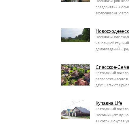
Посёлок «Грин Хил
предприятий, больш
экологически благо
Новосходненск
Поселок «Новосходне
небольшой клубный 
домовладений. Сред
Спасское-Семе
Коттеджный поселок
расположен всего в
двух шагах от Ермо
Купавна Life
Коттеджный посёлок
Носовихинскому шос
11 соток. Покупая у