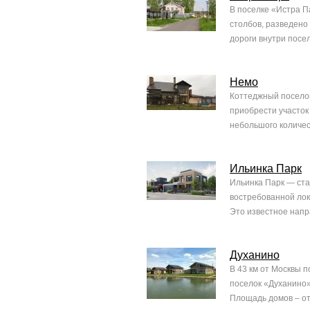
В поселке «Истра П
столбов, разведено
дороги внутри посе
Немо
Коттеджный поселок
приобрести участок
небольшого количес
Ильинка Парк
Ильинка Парк — ста
востребованной лок
Это известное напр
Духанино
В 43 км от Москвы 
поселок «Духанино»
Площадь домов – от 2