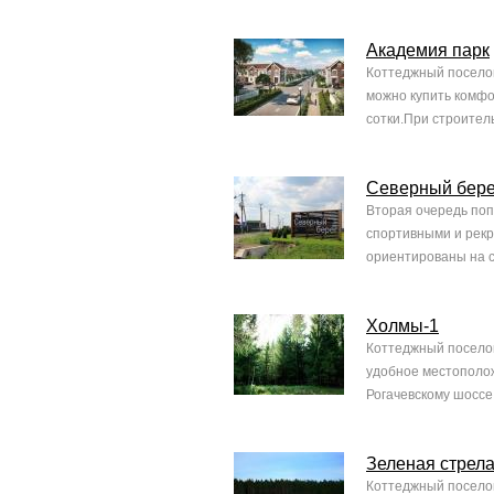
Академия парк
Коттеджный поселок
можно купить комфо
сотки.При строител
Северный бере
Вторая очередь поп
спортивными и рек
ориентированы на с
Холмы-1
Коттеджный поселок
удобное местополож
Рогачевскому шоссе.
Зеленая стрел
Коттеджный поселок