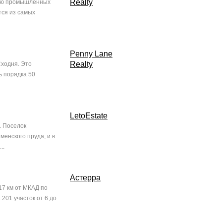
Realty
вию промышленных
тся из самых
Penny Lane
Realty
Сходня. Это
ь порядка 50
LetoEstate
. Поселок
менского пруда, и в
..
Астерра
17 км от МКАД по
201 участок от 6 до