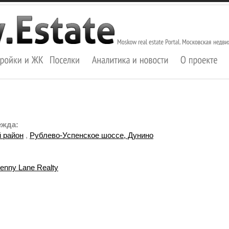
ежда:
 район
,
Рублево-Успенское шоссе, Дунино
enny Lane Realty