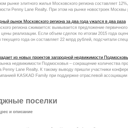
ном рынке элитного жилья Московского региона составляет 12%
ости Penny Lane Realty. При этом на рынке новостроек Москвы 
дный рынок Московского региона за два года ужался в два раза
ского региона сжимается: вымывается предложение первичного 
 цены реализации. Если объем сделок по итогам 2015 года оцен
ам текущего года он составляет 22 млрд рублей, подсчитали сп
падает из новых проектов загородной недвижимости Подмосков
рынка недвижимости Подмосковья – сокращение количества прое
 Penny Lane Realty. К такому выводу пришли участники конфе
омпанией KASKAD Family при поддержке отраслевой ассоциации
джные поселки
дрес и описание