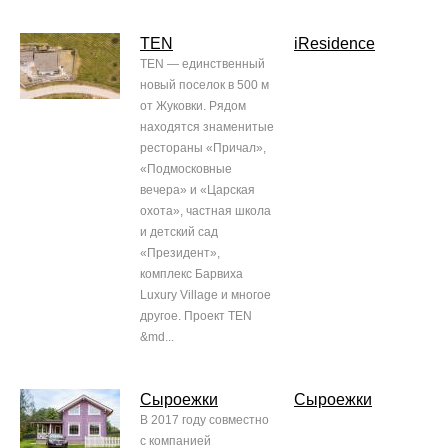
TEN
iResidence
TEN — единственный
новый поселок в 500 м
от Жуковки. Рядом
находятся знаменитые
рестораны «Причал»,
«Подмосковные
вечера» и «Царская
охота», частная школа
и детский сад
«Президент»,
комплекс Барвиха
Luxury Village и многое
другое. Проект TEN
&md...
Сыроежки
Сыроежки
В 2017 году совместно
с компанией