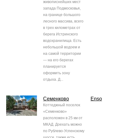
живописнейших мест
запада Подмосковья,
на границе большого
лесного массива, всего
в трех километрах от
берега Истринского
водохранилища. Есть
небольшой водоем и
на самой территории
— на его берегах
планируется
оформить зону
отдыха. Д...
Семенково
Enso
Коттеджный поселок
«Семенково»
расположен в 25 км от
МКАД. Доехать можно
по Рублево-Успенскому
шоссе, также есть