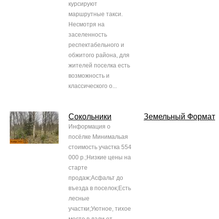
курсируют
маршрутные такси.
Несмотря на
заселенность
респектабельного и
обжитого района, для
жителей поселка есть
возможность и
классического о...
Сокольники
Земельный Формат
Информация о
посёлке Минимальая
стоимость участка 554
000 р.;Низкие цены на
старте
продаж;Асфальт до
въезда в поселок;Есть
лесные
участки;Уютное, тихое