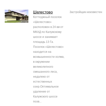
Шелестовo
Застройщик неизвестен
Коттеджный поселок
«Шелестово»
расположен в 24 км от
МКАД по Калужскому
шоссе и занимает
площадь 13 Га.
Поселок «Шелестово»
находится на
возвышенности холма,
в окружении
великолепного
смешанного леса,
недалеко от
естественных
озер.Оптимальное
удаление от
Калужского шоссе
позв...