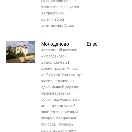
оформление жилого
комплекса базируется
на традициях
органической
архитектуры Фрэнк...
Молоденово
Enso
Коттеджный поселок
«Молоденово»
расположен в 21
километрах от Москвы
по Рублево-Успенскому
шоссе, недалеко от
одноименной деревни.
Респектабельный
объект размещается в
экологически чистой
зоне, здесь отличный
воздух и прекрасная
природа. Площадь
прилегающей к нему