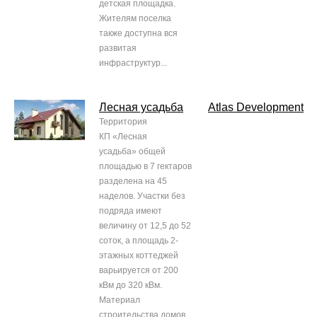
детская площадка.
Жителям поселка
также доступна вся
развитая
инфраструктур...
Лесная усадьба
Atlas Development
Территория
КП «Лесная
усадьба» общей
площадью в 7 гектаров
разделена на 45
наделов. Участки без
подряда имеют
величину от 12,5 до 52
соток, а площадь 2-
этажных коттеджей
варьируется от 200
кВм до 320 кВм.
Материал
строительства домов,