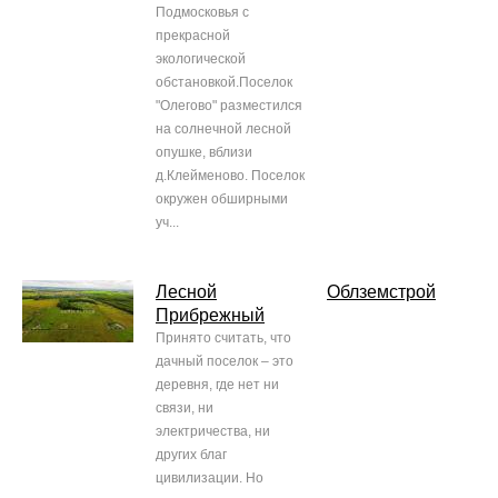
Подмосковья с
прекрасной
экологической
обстановкой.Поселок
"Олегово" разместился
на солнечной лесной
опушке, вблизи
д.Клейменово. Поселок
окружен обширными
уч...
Лесной
Облземстрой
Прибрежный
Принято считать, что
дачный поселок – это
деревня, где нет ни
связи, ни
электричества, ни
других благ
цивилизации. Но