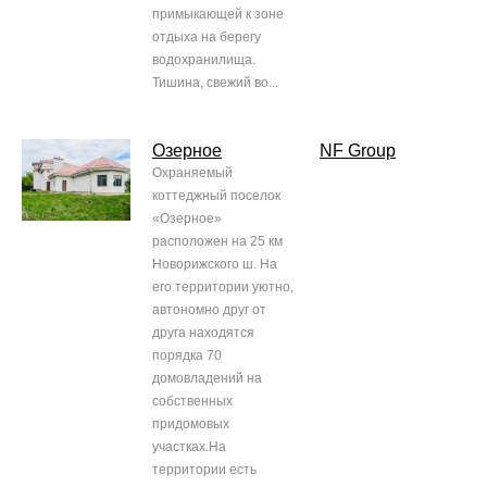
примыкающей к зоне
отдыха на берегу
водохранилища.
Тишина, свежий во...
Озерное
NF Group
Охраняемый
коттеджный поселок
«Озерное»
расположен на 25 км
Новорижского ш. На
его территории уютно,
автономно друг от
друга находятся
порядка 70
домовладений на
собственных
придомовых
участках.На
территории есть