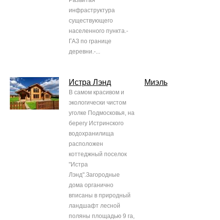
Развитая
инфраструктура
существующего
населенного пункта.-
ГАЗ по границе
деревни.-...
Истра Лэнд
Миэль
В самом красивом и
экологически чистом
уголке Подмосковья, на
берегу Истринского
водохранилища
расположен
коттеджный поселок
"Истра
Лэнд".Загородные
дома органично
вписаны в природный
ландшафт лесной
поляны площадью 9 га,