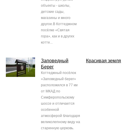
объекты - школы,
детские сады,
магазины и много
другое.В Коттеджном
посёлке «Святая
гора», как и в других
котте...
Заповедный
Красивая земля
Берег
Коттеджный посёлок
«Заповедный берег»
расположился в 77 км
от МКАД по
Симферопольскому
шоссе и отличается
особенной
атмосферой благодаря
великолепному виду на
старинную церковь.