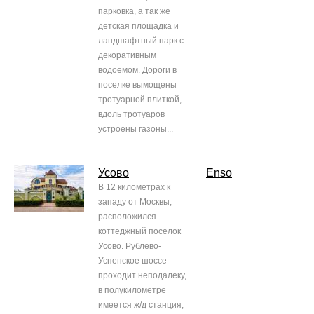
парковка, а так же
детская площадка и
ландшафтный парк с
декоративным
водоемом. Дороги в
поселке вымощены
тротуарной плиткой,
вдоль тротуаров
устроены газоны...
Усово
Enso
В 12 километрах к
западу от Москвы,
расположился
коттеджный поселок
Усово. Рублево-
Успенское шоссе
проходит неподалеку,
в полукилометре
имеется ж/д станция,