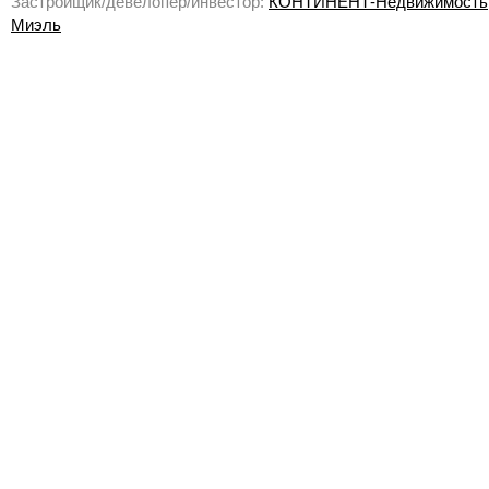
Застройщик/девелопер/инвестор:
КОНТИНЕНТ-Недвижимость
Миэль