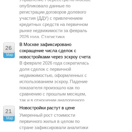
опубликовало данные по
регистрации договоров долевого
участия (ДДУ) с привлечением
кредитных средств на первичном
рынке недвижимости за февраль
2026 года. Статистика
демонстрирует заметное
В Москве зафиксировано
26
охлаждение спроса по сравнению
сокращение числа сделок с
Мар
с предыдущими периодами.
новостройками через эскроу счета
В феврале 2026 года сократилась
доля сделок с первичной
недвижимостью, оформленных с
использованием эскроу. Падение
показателя произошло как по
сравнению с прошлым месяцем,
так и в отношении аналогичного
периода 2025 года.
Новостройки растут в цене
21
Умеренный рост стоимости
Мар
первичного жилья в целом по
стране зафиксировали аналитики