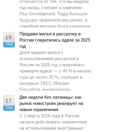
отличается от той, что мы видели
год назад, считают в компании
Plus Development. Тогда большое
будущее пророчили рассрочке, а
семейная ипотека была ключевым
драйвером спроса.
Продажи жилья в рассрочку в
19
России сократились вдвое за 2025
Мар
год
Доля продаж жилья с
использованием рассрочки в
России за 2025 год сократилась
примерно вдвое — с 40 % в начале
года до около 20 %, сообщил в
интервью ТАСС Михаил
Гольдберг, руководитель
аналитического центра ДОМ.РФ.
Две недели без латиницы: как
17
рынок новостроек реагирует на
Мар
новые ограничения
С 1 марта 2026 года в России
начали действовать ограничения
на использование иностранных