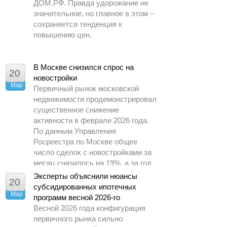
ДОМ.РФ. Правда удорожание не
значительное, но главное в этом –
сохраняется тенденция к
повышению цен.
В Москве снизился спрос на
20
новостройки
Мар
Первичный рынок московской
недвижимости продемонстрировал
существенное снижение
активности в феврале 2026 года.
По данным Управления
Росреестра по Москве общее
число сделок с новостройками за
месяц снизилось на 19%, а за год
– почти в 1,5 раза.
Эксперты объяснили нюансы
20
субсидированных ипотечных
Мар
программ весной 2026-го
Весной 2026 года конфигурация
первичного рынка сильно