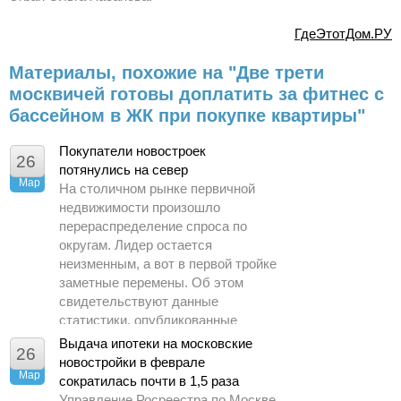
ГдеЭтотДом.РУ
Материалы, похожие на "Две трети
москвичей готовы доплатить за фитнес с
бассейном в ЖК при покупке квартиры"
Покупатели новостроек
26
потянулись на север
Мар
На столичном рынке первичной
недвижимости произошло
перераспределение спроса по
округам. Лидер остается
неизменным, а вот в первой тройке
заметные перемены. Об этом
свидетельствуют данные
статистики, опубликованные
Управлением Росреестра по
Выдача ипотеки на московские
26
Москве.
новостройки в феврале
Мар
сократилась почти в 1,5 раза
Управление Росреестра по Москве