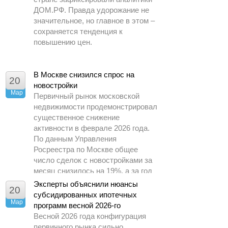
ДОМ.РФ. Правда удорожание не
значительное, но главное в этом –
сохраняется тенденция к
повышению цен.
В Москве снизился спрос на
20
новостройки
Мар
Первичный рынок московской
недвижимости продемонстрировал
существенное снижение
активности в феврале 2026 года.
По данным Управления
Росреестра по Москве общее
число сделок с новостройками за
месяц снизилось на 19%, а за год
– почти в 1,5 раза.
Эксперты объяснили нюансы
20
субсидированных ипотечных
Мар
программ весной 2026-го
Весной 2026 года конфигурация
первичного рынка сильно