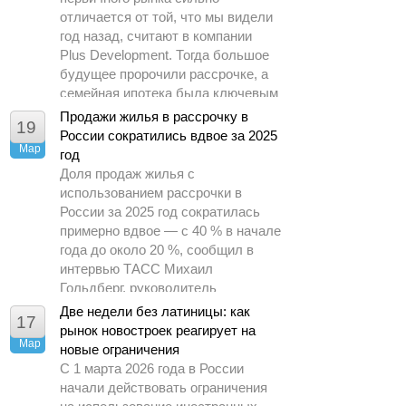
отличается от той, что мы видели
год назад, считают в компании
Plus Development. Тогда большое
будущее пророчили рассрочке, а
семейная ипотека была ключевым
драйвером спроса.
Продажи жилья в рассрочку в
19
России сократились вдвое за 2025
Мар
год
Доля продаж жилья с
использованием рассрочки в
России за 2025 год сократилась
примерно вдвое — с 40 % в начале
года до около 20 %, сообщил в
интервью ТАСС Михаил
Гольдберг, руководитель
аналитического центра ДОМ.РФ.
Две недели без латиницы: как
17
рынок новостроек реагирует на
Мар
новые ограничения
С 1 марта 2026 года в России
начали действовать ограничения