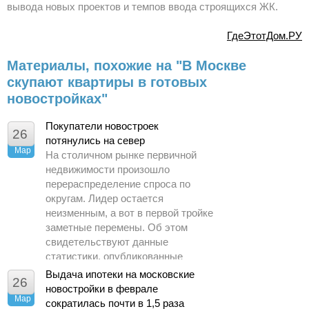
вывода новых проектов и темпов ввода строящихся ЖК.
ГдеЭтотДом.РУ
Материалы, похожие на "В Москве
скупают квартиры в готовых
новостройках"
Покупатели новостроек
26
потянулись на север
Мар
На столичном рынке первичной
недвижимости произошло
перераспределение спроса по
округам. Лидер остается
неизменным, а вот в первой тройке
заметные перемены. Об этом
свидетельствуют данные
статистики, опубликованные
Управлением Росреестра по
Выдача ипотеки на московские
26
Москве.
новостройки в феврале
Мар
сократилась почти в 1,5 раза