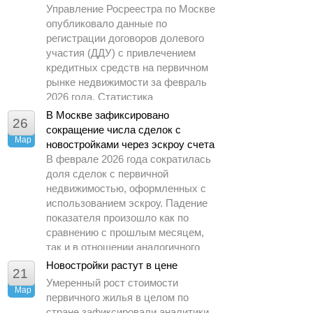
Управление Росреестра по Москве
опубликовало данные по
регистрации договоров долевого
участия (ДДУ) с привлечением
кредитных средств на первичном
рынке недвижимости за февраль
2026 года. Статистика
демонстрирует заметное
В Москве зафиксировано
26
охлаждение спроса по сравнению
сокращение числа сделок с
Мар
с предыдущими периодами.
новостройками через эскроу счета
В феврале 2026 года сократилась
доля сделок с первичной
недвижимостью, оформленных с
использованием эскроу. Падение
показателя произошло как по
сравнению с прошлым месяцем,
так и в отношении аналогичного
периода 2025 года.
Новостройки растут в цене
21
Умеренный рост стоимости
Мар
первичного жилья в целом по
стране зафиксировали аналитики