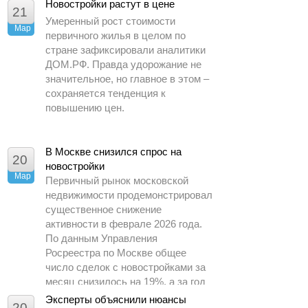
периода 2025 года.
Новостройки растут в цене
21
Умеренный рост стоимости
Мар
первичного жилья в целом по
стране зафиксировали аналитики
ДОМ.РФ. Правда удорожание не
значительное, но главное в этом –
сохраняется тенденция к
повышению цен.
В Москве снизился спрос на
20
новостройки
Мар
Первичный рынок московской
недвижимости продемонстрировал
существенное снижение
активности в феврале 2026 года.
По данным Управления
Росреестра по Москве общее
число сделок с новостройками за
месяц снизилось на 19%, а за год
– почти в 1,5 раза.
Эксперты объяснили нюансы
20