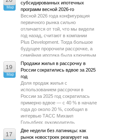
субсидированных ипотечных
Мар
программ весной 2026-го
Весной 2026 года конфигурация
первичного рынка сильно
отличается от той, что мы видели
год назад, считают в компании
Plus Development. Тогда большое
будущее пророчили рассрочке, а
семейная ипотека была ключевым
драйвером спроса.
Продажи жилья в рассрочку в
19
России сократились вдвое за 2025
Мар
год
Доля продаж жилья с
использованием рассрочки в
России за 2025 год сократилась
примерно вдвое — с 40 % в начале
года до около 20 %, сообщил в
интервью ТАСС Михаил
Гольдберг, руководитель
аналитического центра ДОМ.РФ.
Две недели без латиницы: как
17
рынок новостроек реагирует на