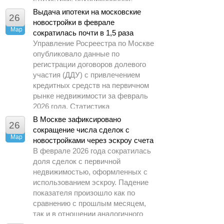
Управлением Росреестра по
Выдача ипотеки на московские
26
Москве.
новостройки в феврале
Мар
сократилась почти в 1,5 раза
Управление Росреестра по Москве
опубликовало данные по
регистрации договоров долевого
участия (ДДУ) с привлечением
кредитных средств на первичном
рынке недвижимости за февраль
2026 года. Статистика
демонстрирует заметное
В Москве зафиксировано
26
охлаждение спроса по сравнению
сокращение числа сделок с
Мар
с предыдущими периодами.
новостройками через эскроу счета
В феврале 2026 года сократилась
доля сделок с первичной
недвижимостью, оформленных с
использованием эскроу. Падение
показателя произошло как по
сравнению с прошлым месяцем,
так и в отношении аналогичного