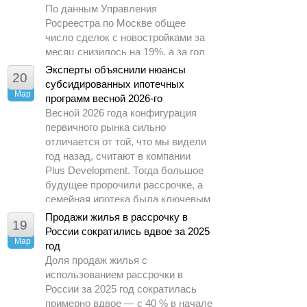
По данным Управления
Росреестра по Москве общее
число сделок с новостройками за
месяц снизилось на 19%, а за год
– почти в 1,5 раза.
Эксперты объяснили нюансы
20
субсидированных ипотечных
Мар
программ весной 2026-го
Весной 2026 года конфигурация
первичного рынка сильно
отличается от той, что мы видели
год назад, считают в компании
Plus Development. Тогда большое
будущее пророчили рассрочке, а
семейная ипотека была ключевым
драйвером спроса.
Продажи жилья в рассрочку в
19
России сократились вдвое за 2025
Мар
год
Доля продаж жилья с
использованием рассрочки в
России за 2025 год сократилась
примерно вдвое — с 40 % в начале