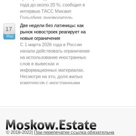
года до около 20 %, сообщил в
интервью ТАСС Михаил
Гольдберг, руководитель
аналитического центра ДОМ.РФ.
Две недели без латиницы: как
17
рынок новостроек реагирует на
Мар
новые ограничения
С 1 марта 2026 года в России
начали действовать ограничения
на использование иностранных
слов в вывесках и
информационных материалах.
Несмотря на это, доля жилых
комплексов с иностранными
названиями на рынке практически
не изменилась за год и на начало
марта составила всего 6 %,
сообщили в пресс службе ЕРЗ.РФ
агентству РИА Недвижимость.
© 2018-2022
|
При перепечатке ссылка обязательна