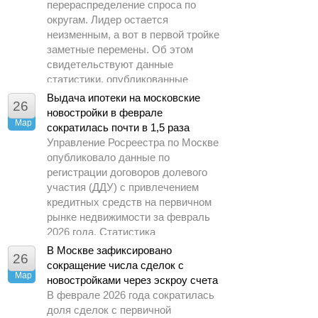
перераспределение спроса по
округам. Лидер остается
неизменным, а вот в первой тройке
заметные перемены. Об этом
свидетельствуют данные
статистики, опубликованные
Управлением Росреестра по
Выдача ипотеки на московские
26
Москве.
новостройки в феврале
Мар
сократилась почти в 1,5 раза
Управление Росреестра по Москве
опубликовало данные по
регистрации договоров долевого
участия (ДДУ) с привлечением
кредитных средств на первичном
рынке недвижимости за февраль
2026 года. Статистика
демонстрирует заметное
В Москве зафиксировано
26
охлаждение спроса по сравнению
сокращение числа сделок с
Мар
с предыдущими периодами.
новостройками через эскроу счета
В феврале 2026 года сократилась
доля сделок с первичной