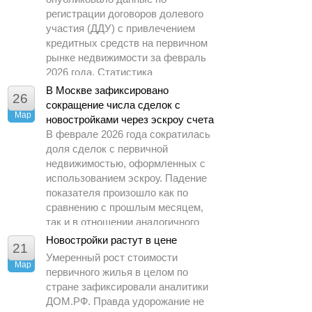
регистрации договоров долевого
участия (ДДУ) с привлечением
кредитных средств на первичном
рынке недвижимости за февраль
2026 года. Статистика
демонстрирует заметное
В Москве зафиксировано
26
охлаждение спроса по сравнению
сокращение числа сделок с
Мар
с предыдущими периодами.
новостройками через эскроу счета
В феврале 2026 года сократилась
доля сделок с первичной
недвижимостью, оформленных с
использованием эскроу. Падение
показателя произошло как по
сравнению с прошлым месяцем,
так и в отношении аналогичного
периода 2025 года.
Новостройки растут в цене
21
Умеренный рост стоимости
Мар
первичного жилья в целом по
стране зафиксировали аналитики
ДОМ.РФ. Правда удорожание не