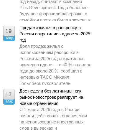
год назад, считают в компании
Plus Development. Тогда большое
будущее пророчили рассрочке, а
семейная ипотека была ключевым
драйвером спроса.
Продажи жилья в рассрочку в
19
России сократились вдвое за 2025
Мар
год
Доля продаж жилья с
использованием рассрочки в
России за 2025 год сократилась
примерно вдвое — с 40 % в начале
года до около 20 %, сообщил в
интервью ТАСС Михаил
Гольдберг, руководитель
аналитического центра ДОМ.РФ.
Две недели без латиницы: как
17
рынок новостроек реагирует на
Мар
новые ограничения
С 1 марта 2026 года в России
начали действовать ограничения
на использование иностранных
слов в вывесках и