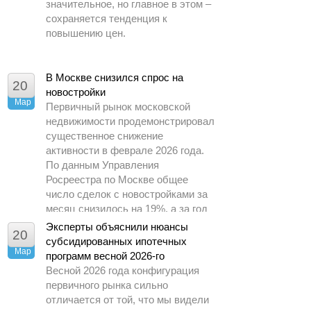
значительное, но главное в этом –
сохраняется тенденция к
повышению цен.
В Москве снизился спрос на
20
новостройки
Мар
Первичный рынок московской
недвижимости продемонстрировал
существенное снижение
активности в феврале 2026 года.
По данным Управления
Росреестра по Москве общее
число сделок с новостройками за
месяц снизилось на 19%, а за год
– почти в 1,5 раза.
Эксперты объяснили нюансы
20
субсидированных ипотечных
Мар
программ весной 2026-го
Весной 2026 года конфигурация
первичного рынка сильно
отличается от той, что мы видели