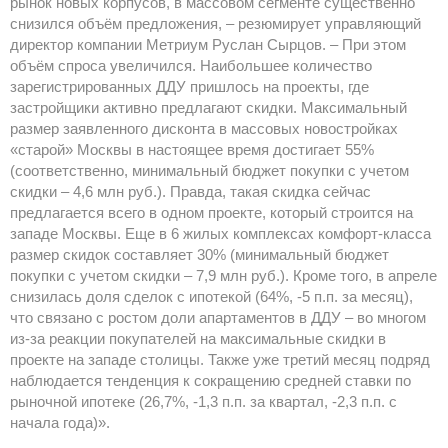
рынок новых корпусов, в массовом сегменте существенно
снизился объём предложения, – резюмирует управляющий
директор компании Метриум Руслан Сырцов. – При этом
объём спроса увеличился. Наибольшее количество
зарегистрированных ДДУ пришлось на проекты, где
застройщики активно предлагают скидки. Максимальный
размер заявленного дисконта в массовых новостройках
«старой» Москвы в настоящее время достигает 55%
(соответственно, минимальный бюджет покупки с учетом
скидки – 4,6 млн руб.). Правда, такая скидка сейчас
предлагается всего в одном проекте, который строится на
западе Москвы. Еще в 6 жилых комплексах комфорт-класса
размер скидок составляет 30% (минимальный бюджет
покупки с учетом скидки – 7,9 млн руб.). Кроме того, в апреле
снизилась доля сделок с ипотекой (64%, -5 п.п. за месяц),
что связано с ростом доли апартаментов в ДДУ – во многом
из-за реакции покупателей на максимальные скидки в
проекте на западе столицы. Также уже третий месяц подряд
наблюдается тенденция к сокращению средней ставки по
рыночной ипотеке (26,7%, -1,3 п.п. за квартал, -2,3 п.п. с
начала года)».