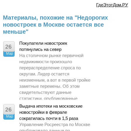
ГдеЭтотДом.РУ
Материалы, похожие на "Недорогих
новостроек в Москве остается все
меньше"
Покупатели новостроек
26
потянулись на север
Мар
На столичном рынке первичной
недвижимости произошло
перераспределение спроса по
округам. Лидер остается
неизменным, а вот в первой тройке
заметные перемены. Об этом
свидетельствуют данные
статистики, опубликованные
Управлением Росреестра по
Выдача ипотеки на московские
26
Москве.
новостройки в феврале
Мар
сократилась почти в 1,5 раза
Управление Росреестра по Москве
опубликовало данные по