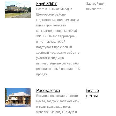
Клуб 39/07
Застройщик
Всего в 30 км от МКАД, в
неизвестен
Щелковском районе
Подмосковья, полным ходом
идет строительство
коттеджного поселка «Клуб
39/07». На его территории,
вплотную к которой
подступает прекрасный
хвойный лес, можно выбрать
участок с видом на
величественные сосны либо
расположенный на поляне. К
продаж...
Рассказовка
Белые
ветры
Безупречная экология этого
места, воздух с запахом хвои
и трав, красавица река,
живописные виды на луга и