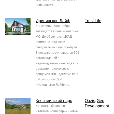
инфраструк...
Ирининское Лайф
Trust Life
КП «Ирининское Лайф»
возводится в Ленинском р-не
МО. До объекта от МКАД
примерно 9 км, если
следовать по Каширскому ш.
В поселке насчитывается 309
домовладений в
индивидуальных коттеджах и
в секциях таунхаусов с
придомовыми наделами по 3-
6,4 соток (ИЖС).КП
«Ирининское Лайф» н...
Клязьминский парк
Oazis
Geo
,
Development
Коттеджный поселок
«Клязьминский парк» - новый