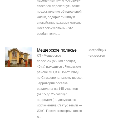
населенный пункт «Усово-8»
способен перевернуть ваше
представление об идеальной
жизни, подарив тишину и
спокойствие каждому жителю.
Поселок «Усово-8» - это
особая тепла...
Мещерское полесье
Застройщик
КП «Мещерское
неизвестен
полесье» (общая площадь -
40 га) находится в Чеховском
районе МО, в 45 км от МКАД
по Симферопольскому шоссе.
Территория поселка
разделена на 145 участков
(от 15 до 25 соток) с
подрядом (но допускаются
исключения). Статус земли —
ИЖС. Поселок застраивается
д...