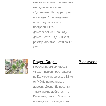
вековыми елями, расположен
коттеджный поселок
«Духанино». На территории
площадью 20 га в едином
архитектурном стиле
построены 125
домовладений. Площадь
домов – от 210 до 300 кв.м,
размер участков – от 8 до 17
сот...
Баден-Баден
Blackwood
Поселок премиум-класса
«Баден-Баден» расположен
по Калужскому шоссе, в 12 км
от МКАД, неподалеку от
деревни Десна. До поселка
также можно добраться по
Киевскому шоссе. Основные
преимущества Калужского