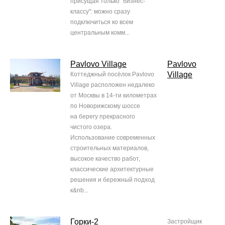
присущая только "бизнес-
классу": можно сразу
подключиться ко всем
центральным комм...
Pavlovo Village
Pavlovo
Village
Коттеджный посёлок Pavlovo
Village расположен недалеко
от Москвы в 14-ти километрах
по Новорижскому шоссе
на берегу прекрасного
чистого озера.
Использование современных
строительных материалов,
высокое качество работ,
классические архитектурные
решения и бережный подход
к&nb...
Горки-2
Застройщик