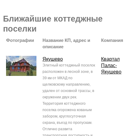
Ближайшие коттеджные
поселки
Фотографии
Название КП, адрес и
Компания
описание
Якушево
Квартал
Палас-
Элитный коттеджный поселок
Якушево
расположен в лесной зоне, в
39 км от МКАД по
щелковскому направлению,
удален от основной трассы, в
окружении двух рек.
Территория коттеджного
поселка огорожена кованым
забором, круглосуточная
охрана, въезд по пропускам.
Отлично развита
транспортная доступность и