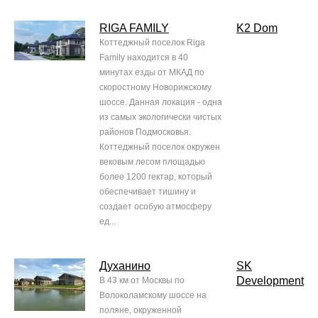
RIGA FAMILY
K2 Dom
Коттеджный поселок Riga
Family находится в 40
минутах езды от МКАД по
скоростному Новорижскому
шоссе. Данная локация - одна
из самых экологически чистых
районов Подмосковья.
Коттеджный поселок окружен
вековым лесом площадью
более 1200 гектар, который
обеспечивает тишину и
создает особую атмосферу
ед...
Духанино
SK
Development
В 43 км от Москвы по
Волоколамскому шоссе на
поляне, окруженной