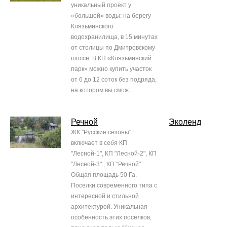
уникальный проект у
«большой» воды: на берегу
Клязьминского
водохранилища, в 15 минутах
от столицы по Дмитровскому
шоссе. В КП «Клязьминский
парк» можно купить участок
от 6 до 12 соток без подряда,
на котором вы смож...
Речной
Эколенд
ЖК "Русские сезоны"
включает в себя КП
"Лесной-1", КП "Лесной-2", КП
"Лесной-3" , КП "Речной".
Общая площадь 50 Га.
Поселки современного типа с
интересной и стильной
архитектурой. Уникальная
особенность этих поселков,