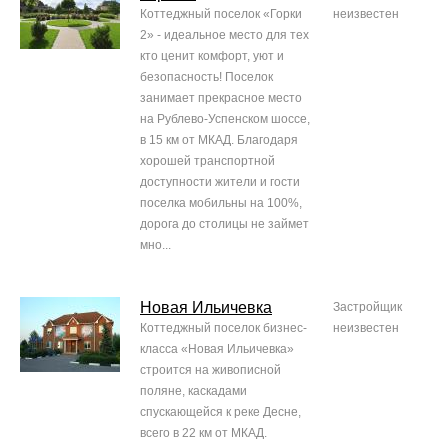
Коттеджный поселок «Горки
неизвестен
2» - идеальное место для тех
кто ценит комфорт, уют и
безопасность! Поселок
занимает прекрасное место
на Рублево-Успенском шоссе,
в 15 км от МКАД. Благодаря
хорошей транспортной
доступности жители и гости
поселка мобильны на 100%,
дорога до столицы не займет
мно...
Новая Ильичевка
Застройщик
Коттеджный поселок бизнес-
неизвестен
класса «Новая Ильичевка»
строится на живописной
поляне, каскадами
спускающейся к реке Десне,
всего в 22 км от МКАД.