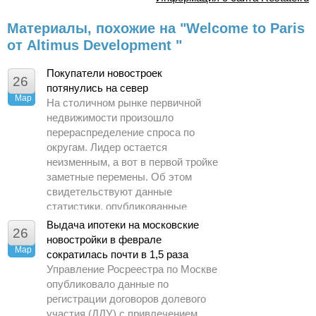
Материалы, похожие на "Welcome to Paris
от Altimus Development "
Покупатели новостроек
26
потянулись на север
Мар
На столичном рынке первичной
недвижимости произошло
перераспределение спроса по
округам. Лидер остается
неизменным, а вот в первой тройке
заметные перемены. Об этом
свидетельствуют данные
статистики, опубликованные
Управлением Росреестра по
Выдача ипотеки на московские
26
Москве.
новостройки в феврале
Мар
сократилась почти в 1,5 раза
Управление Росреестра по Москве
опубликовало данные по
регистрации договоров долевого
участия (ДДУ) с привлечением