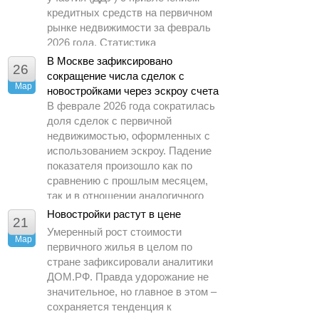
кредитных средств на первичном
рынке недвижимости за февраль
2026 года. Статистика
демонстрирует заметное
В Москве зафиксировано
26
охлаждение спроса по сравнению
сокращение числа сделок с
Мар
с предыдущими периодами.
новостройками через эскроу счета
В феврале 2026 года сократилась
доля сделок с первичной
недвижимостью, оформленных с
использованием эскроу. Падение
показателя произошло как по
сравнению с прошлым месяцем,
так и в отношении аналогичного
периода 2025 года.
Новостройки растут в цене
21
Умеренный рост стоимости
Мар
первичного жилья в целом по
стране зафиксировали аналитики
ДОМ.РФ. Правда удорожание не
значительное, но главное в этом –
сохраняется тенденция к