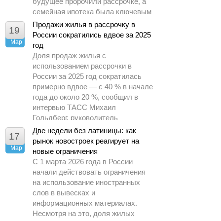
будущее пророчили рассрочке, а
семейная ипотека была ключевым
драйвером спроса.
Продажи жилья в рассрочку в
19
России сократились вдвое за 2025
Мар
год
Доля продаж жилья с
использованием рассрочки в
России за 2025 год сократилась
примерно вдвое — с 40 % в начале
года до около 20 %, сообщил в
интервью ТАСС Михаил
Гольдберг, руководитель
аналитического центра ДОМ.РФ.
Две недели без латиницы: как
17
рынок новостроек реагирует на
Мар
новые ограничения
С 1 марта 2026 года в России
начали действовать ограничения
на использование иностранных
слов в вывесках и
информационных материалах.
Несмотря на это, доля жилых