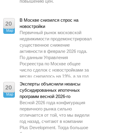
повышению цен.
В Москве снизился спрос на
20
новостройки
Мар
Первичный рынок московской
недвижимости продемонстрировал
существенное снижение
активности в феврале 2026 года.
По данным Управления
Росреестра по Москве общее
число сделок с новостройками за
месяц снизилось на 19%, а за год
– почти в 1,5 раза.
Эксперты объяснили нюансы
20
субсидированных ипотечных
Мар
программ весной 2026-го
Весной 2026 года конфигурация
первичного рынка сильно
отличается от той, что мы видели
год назад, считают в компании
Plus Development. Тогда большое