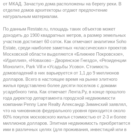
от МКАД. Зачастую дома расположены на берегу реки. В
отделке домов архитекторы отдают предпочтение
натуральным материалам.
По данным Restate.ru, площадь таких объектов может
доходить до 1900 квадратных метров, а размер земельных
участков достигает 60 соток. Как отмечают аналитики Soho
Estate, среди наиболее заметных «классических» проектов
Московской области выделяются «Ближнее Покровское»,
«Идиллия», «Новахово - Дворянское Гнездо», «Резиденции
Монолит», Park Vill и «Усадьбы Усово». Стоимость
домовладений в них варьируется от 1,1 до 9 миллионов
долларов. Всего в настоящее время на рынке элитного
жилья представлено более десяти поселков с домами
усадебного типа. Как отмечает Лента.Ру, в конце прошлого
года директор департамента городской недвижимости
компании Penny Lane Realty Александр Зиминский заявлял,
что на чиновников федерального уровня приходится около
60% покупок московского жилья стоимостью от 2-3 и более
миллионов долларов. Элитная недвижимость приобретается
ими в различных целях (для проживания, инвестиций или в