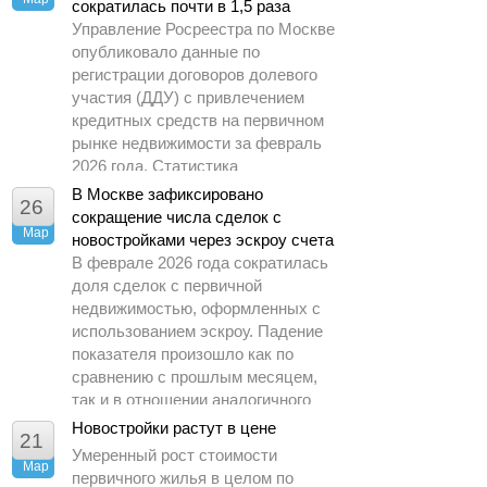
сократилась почти в 1,5 раза
Управление Росреестра по Москве
опубликовало данные по
регистрации договоров долевого
участия (ДДУ) с привлечением
кредитных средств на первичном
рынке недвижимости за февраль
2026 года. Статистика
демонстрирует заметное
В Москве зафиксировано
26
охлаждение спроса по сравнению
сокращение числа сделок с
Мар
с предыдущими периодами.
новостройками через эскроу счета
В феврале 2026 года сократилась
доля сделок с первичной
недвижимостью, оформленных с
использованием эскроу. Падение
показателя произошло как по
сравнению с прошлым месяцем,
так и в отношении аналогичного
периода 2025 года.
Новостройки растут в цене
21
Умеренный рост стоимости
Мар
первичного жилья в целом по