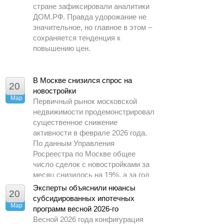
стране зафиксировали аналитики
ДОМ.РФ. Правда удорожание не
значительное, но главное в этом –
сохраняется тенденция к
повышению цен.
В Москве снизился спрос на
20
новостройки
Мар
Первичный рынок московской
недвижимости продемонстрировал
существенное снижение
активности в феврале 2026 года.
По данным Управления
Росреестра по Москве общее
число сделок с новостройками за
месяц снизилось на 19%, а за год
– почти в 1,5 раза.
Эксперты объяснили нюансы
20
субсидированных ипотечных
Мар
программ весной 2026-го
Весной 2026 года конфигурация