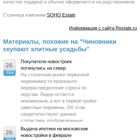
качестве подарка) и обычно оформляется на родственников.
Страница компании
SOHO Estate
Информация с сайта Restate.ru
Материалы, похожие на "Чиновники
скупают элитные усадьбы"
Покупатели новостроек
26
потянулись на север
Мар
На столичном рынке первичной
недвижимости произошло
перераспределение спроса по
округам. Лидер остается
неизменным, а вот в первой тройке
заметные перемены. Об этом
свидетельствуют данные
статистики, опубликованные
Управлением Росреестра по
Выдача ипотеки на московские
26
Москве.
новостройки в феврале
Мар