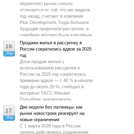
первичного рынка сильно
отличается от той, что мы видели
год назад, считают в компании
Plus Development. Тогда большое
будущее пророчили рассрочке, а
семейная ипотека была ключевым
драйвером спроса.
Продажи жилья в рассрочку в
19
России сократились вдвое за 2025
Мар
год
Доля продаж жилья с
использованием рассрочки в
России за 2025 год сократилась
примерно вдвое — с 40 % в начале
года до около 20 %, сообщил в
интервью ТАСС Михаил
Гольдберг, руководитель
аналитического центра ДОМ.РФ.
Две недели без латиницы: как
17
рынок новостроек реагирует на
Мар
новые ограничения
С 1 марта 2026 года в России
начали действовать ограничения