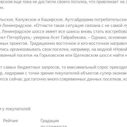
евском еще пока не достигли своего потолка, что привлекает на
м».
ьское, Калужское и Каширское. Аутсайдерами потребительских
и Ленинградское. «Отчасти такая ситуация связана с не самой 
и, Ленинградское шоссе имеет все шансы вновь стать востребо
кт-Петербурга,- уверена Асет Гайрабекова. – Однако, основная 
нных проектов. Традиционно восточное и юго-восточное направ
ись организовывать свои поселки, например, на модной «Новой 
ванный поселок на Горьковском или Щелковском шоссе найти не
нт самых бюджетных запросов, то максимальный спрос приходит
, лидерами с точки зрения покупателей объектов супер-эконом
оится сейчас достаточно много современных дачных поселков, к
и у покупателей
Рейтинг
Градация
по стоимости