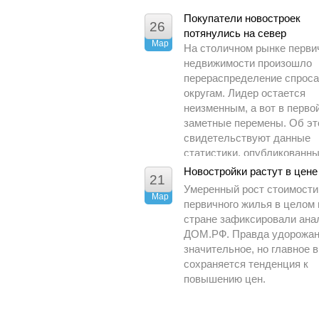
Покупатели новостроек
26
потянулись на север
Мар
На столичном рынке перви
недвижимости произошло
перераспределение спроса
округам. Лидер остается
неизменным, а вот в перво
заметные перемены. Об э
свидетельствуют данные
статистики, опубликованн
Управлением Росреестра п
Новостройки растут в цене
21
Москве.
Умеренный рост стоимости
Мар
первичного жилья в целом 
стране зафиксировали ана
ДОМ.РФ. Правда удорожан
значительное, но главное в
сохраняется тенденция к
повышению цен.