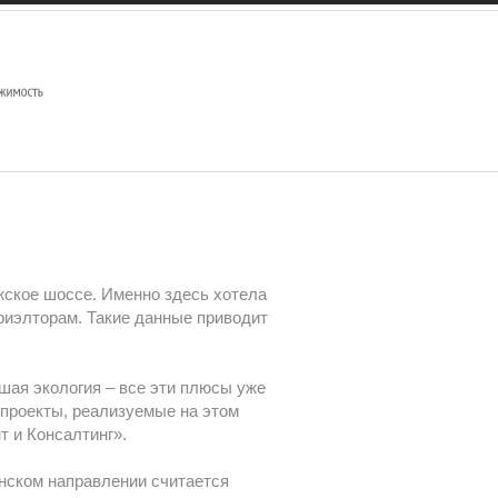
жское шоссе. Именно здесь хотела
риэлторам. Такие данные приводит
шая экология – все эти плюсы уже
проекты, реализуемые на этом
т и Консалтинг».
инском направлении считается