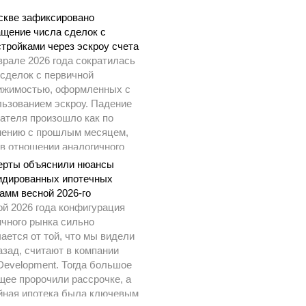
скве зафиксировано
ащение числа сделок с
тройками через эскроу счета
врале 2026 года сократилась
 сделок с первичной
ижимостью, оформленных с
льзованием эскроу. Падение
ателя произошло как по
нению с прошлым месяцем,
 в отношении аналогичного
да 2025 года.
ерты объяснили нюансы
идированных ипотечных
амм весной 2026-го
ой 2026 года конфигурация
ичного рынка сильно
ается от той, что мы видели
азад, считают в компании
Development. Тогда большое
щее пророчили рассрочке, а
йная ипотека была ключевым