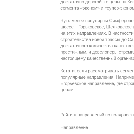
достаточно дорогой, то цены на Ки
сегмента «эконом» и «супер-эконо
Чуть менее популярны Симферопол
шоссе – Горьковское, Щелковское 
на этих направлениях. В частност
строительства новой трассы до Сан
достаточного количества качестве
престижным, и девелоперы стремил
настоящему качественный организо
Кстати, если рассматривать сегме
популярные направления. Например
Егорьевское направление, где стр
ценам.
Рейтинг направлений по полярност
Направление