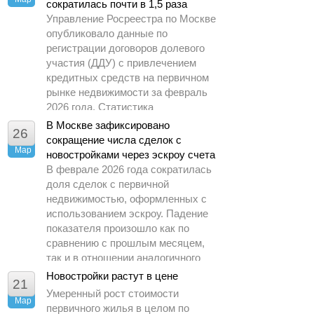
сократилась почти в 1,5 раза
Управление Росреестра по Москве
опубликовало данные по
регистрации договоров долевого
участия (ДДУ) с привлечением
кредитных средств на первичном
рынке недвижимости за февраль
2026 года. Статистика
демонстрирует заметное
В Москве зафиксировано
26
охлаждение спроса по сравнению
сокращение числа сделок с
Мар
с предыдущими периодами.
новостройками через эскроу счета
В феврале 2026 года сократилась
доля сделок с первичной
недвижимостью, оформленных с
использованием эскроу. Падение
показателя произошло как по
сравнению с прошлым месяцем,
так и в отношении аналогичного
периода 2025 года.
Новостройки растут в цене
21
Умеренный рост стоимости
Мар
первичного жилья в целом по