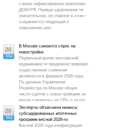
стране зафиксировали аналитики
ДОМ.РФ. Правда удорожание не
значительное, но главное в этом –
сохраняется тенденция к
повышению цен.
В Москве снизился спрос на
20
новостройки
Мар
Первичный рынок московской
недвижимости продемонстрировал
существенное снижение
активности в феврале 2026 года.
По данным Управления
Росреестра по Москве общее
число сделок с новостройками за
месяц снизилось на 19%, а за год
– почти в 1,5 раза.
Эксперты объяснили нюансы
20
субсидированных ипотечных
Мар
программ весной 2026-го
Весной 2026 года конфигурация