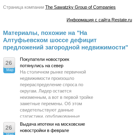
Страница компании
The Sawatzky Group of Companies
Информация с сайта Restate.ru
Материалы, похожие на "На
Алтуфьевском шоссе дефицит
предложений загородной недвижимости"
Покупатели новостроек
26
потянулись на север
Мар
На столичном рынке первичной
недвижимости произошло
перераспределение спроса по
округам. Лидер остается
неизменным, а вот в первой тройке
заметные перемены. Об этом
свидетельствуют данные
статистики, опубликованные
Управлением Росреестра по
Выдача ипотеки на московские
26
Москве.
новостройки в феврале
Мар