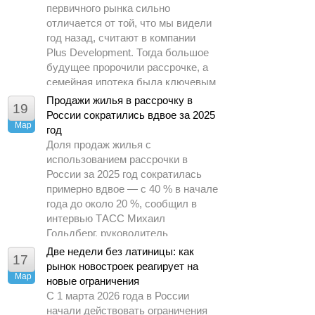
первичного рынка сильно
отличается от той, что мы видели
год назад, считают в компании
Plus Development. Тогда большое
будущее пророчили рассрочке, а
семейная ипотека была ключевым
драйвером спроса.
Продажи жилья в рассрочку в
19
России сократились вдвое за 2025
Мар
год
Доля продаж жилья с
использованием рассрочки в
России за 2025 год сократилась
примерно вдвое — с 40 % в начале
года до около 20 %, сообщил в
интервью ТАСС Михаил
Гольдберг, руководитель
аналитического центра ДОМ.РФ.
Две недели без латиницы: как
17
рынок новостроек реагирует на
Мар
новые ограничения
С 1 марта 2026 года в России
начали действовать ограничения