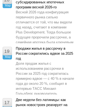
субсидированных ипотечных
Мар
программ весной 2026-го
Весной 2026 года конфигурация
первичного рынка сильно
отличается от той, что мы видели
год назад, считают в компании
Plus Development. Тогда большое
будущее пророчили рассрочке, а
семейная ипотека была ключевым
драйвером спроса.
Продажи жилья в рассрочку в
19
России сократились вдвое за 2025
Мар
год
Доля продаж жилья с
использованием рассрочки в
России за 2025 год сократилась
примерно вдвое — с 40 % в начале
года до около 20 %, сообщил в
интервью ТАСС Михаил
Гольдберг, руководитель
аналитического центра ДОМ.РФ.
Две недели без латиницы: как
17
рынок новостроек реагирует на