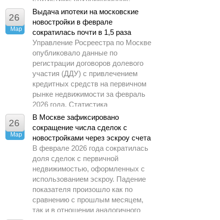
Управлением Росреестра по
Выдача ипотеки на московские
26
Москве.
новостройки в феврале
Мар
сократилась почти в 1,5 раза
Управление Росреестра по Москве
опубликовало данные по
регистрации договоров долевого
участия (ДДУ) с привлечением
кредитных средств на первичном
рынке недвижимости за февраль
2026 года. Статистика
демонстрирует заметное
В Москве зафиксировано
26
охлаждение спроса по сравнению
сокращение числа сделок с
Мар
с предыдущими периодами.
новостройками через эскроу счета
В феврале 2026 года сократилась
доля сделок с первичной
недвижимостью, оформленных с
использованием эскроу. Падение
показателя произошло как по
сравнению с прошлым месяцем,
так и в отношении аналогичного