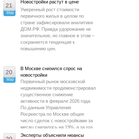
периода 2025 года.
Новостройки растут в цене
21
Умеренный рост стоимости
Мар
первичного жилья в целом по
стране зафиксировали аналитики
ДОМ.РФ. Правда удорожание не
значительное, но главное в этом –
сохраняется тенденция к
повышению цен.
В Москве снизился спрос на
20
новостройки
Мар
Первичный рынок московской
недвижимости продемонстрировал
существенное снижение
активности в феврале 2026 года.
По данным Управления
Росреестра по Москве общее
число сделок с новостройками за
месяц снизилось на 19%, а за год
– почти в 1,5 раза.
Эксперты объяснили нюансы
20