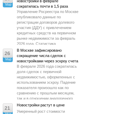
новостройки в феврале
Мар
сократилась почти в 1,5 раза
Управление Росреестра по Москве
опубликовало данные по
регистрации договоров долевого
участия (ДДУ) с привлечением
кредитных средств на первичном
рынке недвижимости за февраль
2026 года. Статистика
демонстрирует заметное
В Москве зафиксировано
26
охлаждение спроса по сравнению
сокращение числа сделок с
Мар
с предыдущими периодами.
новостройками через эскроу счета
В феврале 2026 года сократилась
доля сделок с первичной
недвижимостью, оформленных с
использованием эскроу. Падение
показателя произошло как по
сравнению с прошлым месяцем,
так и в отношении аналогичного
периода 2025 года.
Новостройки растут в цене
21
Умеренный рост стоимости