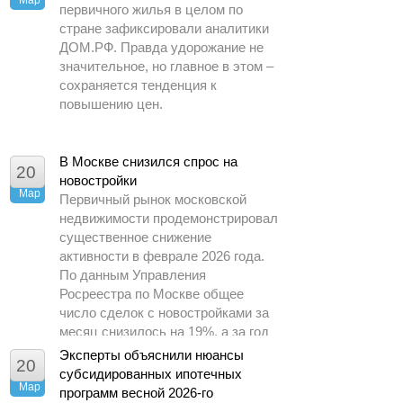
Мар
первичного жилья в целом по
стране зафиксировали аналитики
ДОМ.РФ. Правда удорожание не
значительное, но главное в этом –
сохраняется тенденция к
повышению цен.
В Москве снизился спрос на
20
новостройки
Мар
Первичный рынок московской
недвижимости продемонстрировал
существенное снижение
активности в феврале 2026 года.
По данным Управления
Росреестра по Москве общее
число сделок с новостройками за
месяц снизилось на 19%, а за год
– почти в 1,5 раза.
Эксперты объяснили нюансы
20
субсидированных ипотечных
Мар
программ весной 2026-го