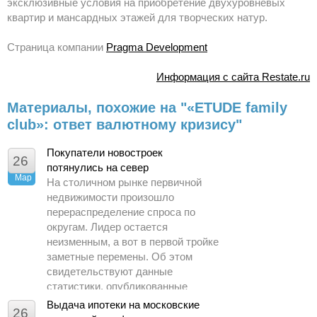
эксклюзивные условия на приобретение двухуровневых
квартир и мансардных этажей для творческих натур.
Страница компании
Pragma Development
Информация с сайта Restate.ru
Материалы, похожие на "«ETUDE family
club»: ответ валютному кризису"
Покупатели новостроек
26
потянулись на север
Мар
На столичном рынке первичной
недвижимости произошло
перераспределение спроса по
округам. Лидер остается
неизменным, а вот в первой тройке
заметные перемены. Об этом
свидетельствуют данные
статистики, опубликованные
Управлением Росреестра по
Выдача ипотеки на московские
26
Москве.