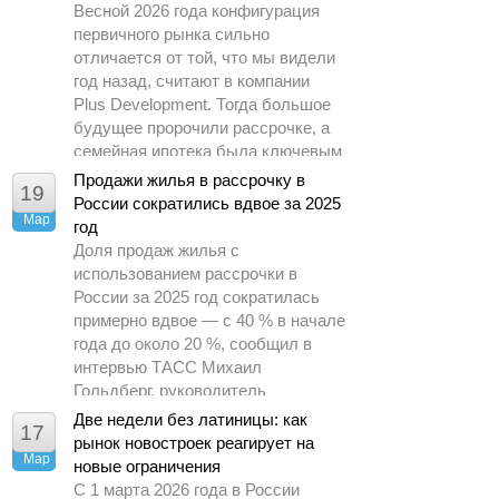
Весной 2026 года конфигурация
первичного рынка сильно
отличается от той, что мы видели
год назад, считают в компании
Plus Development. Тогда большое
будущее пророчили рассрочке, а
семейная ипотека была ключевым
драйвером спроса.
Продажи жилья в рассрочку в
19
России сократились вдвое за 2025
Мар
год
Доля продаж жилья с
использованием рассрочки в
России за 2025 год сократилась
примерно вдвое — с 40 % в начале
года до около 20 %, сообщил в
интервью ТАСС Михаил
Гольдберг, руководитель
аналитического центра ДОМ.РФ.
Две недели без латиницы: как
17
рынок новостроек реагирует на
Мар
новые ограничения
С 1 марта 2026 года в России